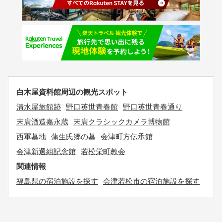
白木屋資料館周辺の観光スポット
清水屋旅館跡
野口英世青春館
野口英世青春通り
末廣酒造嘉永蔵
末廣クラシックカメラ博物館
西軍墓地
蒲生氏郷の墓
会津町方伝承館
会津新選組記念館
若松栄町教会
関連情報
福島県の宿泊施設を探す
会津若松市の宿泊施設を探す