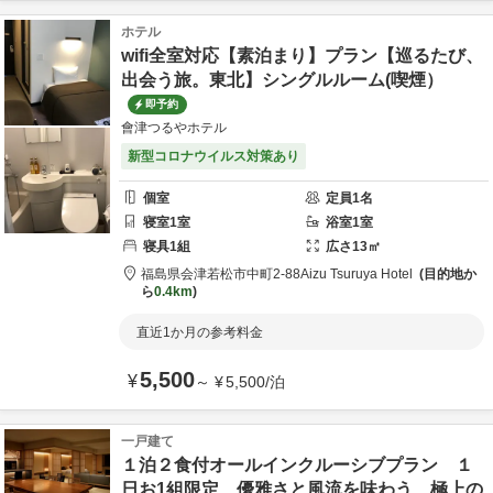
ホテル
wifi全室対応【素泊まり】プラン【巡るたび、
出会う旅。東北】シングルルーム(喫煙）
即予約
會津つるやホテル
新型コロナウイルス対策あり
個室
定員
1
名
寝室
1
室
浴室
1
室
寝具
1
組
広さ
13
㎡
福島県
会津若松市
中町2-88
Aizu Tsuruya Hotel
目的地か
ら
0.4km
直近1か月の参考料金
5,500
¥
～
¥
5,500
/
泊
一戸建て
１泊２食付オールインクルーシブプラン １
日お1組限定 優雅さと風流を味わう 極上の