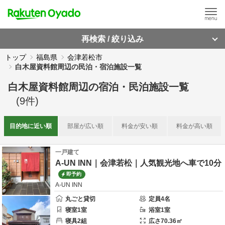
再検索 / 絞り込み
トップ
福島県
会津若松市
白木屋資料館周辺の民泊・宿泊施設一覧
白木屋資料館周辺
の
宿泊・民泊施設一覧
(
9
件)
目的地に
近い順
部屋が
広い順
料金が
安い順
料金が
高い順
一戸建て
A-UN lNN｜会津若松｜人気観光地へ車で10分
即予約
A-UN INN
丸ごと貸切
定員
4
名
寝室
1
室
浴室
1
室
寝具
2
組
広さ
70.36
㎡