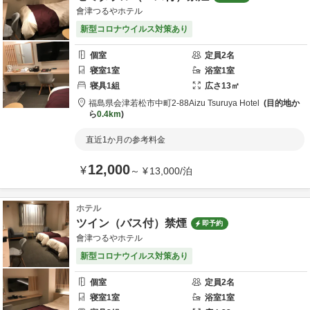
會津つるやホテル
新型コロナウイルス対策あり
個室
定員
2
名
寝室
1
室
浴室
1
室
寝具
1
組
広さ
13
㎡
福島県
会津若松市
中町2-88
Aizu Tsuruya Hotel
目的地か
ら
0.4km
直近1か月の参考料金
12,000
¥
～
¥
13,000
/
泊
ホテル
ツイン（バス付）禁煙
即予約
會津つるやホテル
新型コロナウイルス対策あり
個室
定員
2
名
寝室
1
室
浴室
1
室