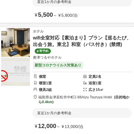
直近1か月の参考料金
5,500
¥
～
¥
5,800
/
泊
ホテル
wifi全室対応【素泊まり】プラン【巡るたび、
出会う旅。東北】和室（バス付き）(禁煙)
即予約
會津つるやホテル
新型コロナウイルス対策あり
個室
定員
2
名
寝室
1
室
浴室
1
室
寝具
2
組
広さ
15
㎡
福島県
会津若松市
中町2-88
Aizu Tsuruya Hotel
目的地か
ら
0.4km
直近1か月の参考料金
12,000
¥
～
¥
13,000
/
泊