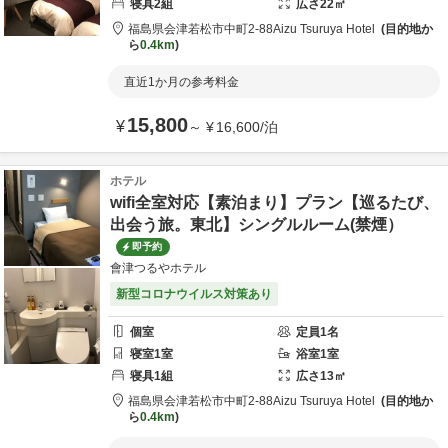
寝具
2
組
広さ
22
㎡
福島県
会津若松市
中町2-88
Aizu Tsuruya Hotel
目的地か
ら
0.4km
直近1か月の参考料金
15,800
¥
～
¥
16,600
/
泊
ホテル
wifi全室対応【素泊まり】プラン【巡るたび、
出会う旅。東北】シングルルーム(禁煙）
即予約
會津つるやホテル
新型コロナウイルス対策あり
個室
定員
1
名
寝室
1
室
浴室
1
室
寝具
1
組
広さ
13
㎡
福島県
会津若松市
中町2-88
Aizu Tsuruya Hotel
目的地か
ら
0.4km