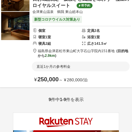
ロイヤルスイート
即予約
会津東山温泉 鶴我 東山総本山
新型コロナウイルス対策あり
個室
定員
2
名
寝室
1
室
浴室
1
室
寝具
2
組
広さ
141.5
㎡
福島県
会津若松市
東山町大字石山字院内151番地
目的地
から
2.9km
直近1か月の参考料金
250,000
¥
～
¥
280,000
/
泊
9
件中
1-9
件を表示