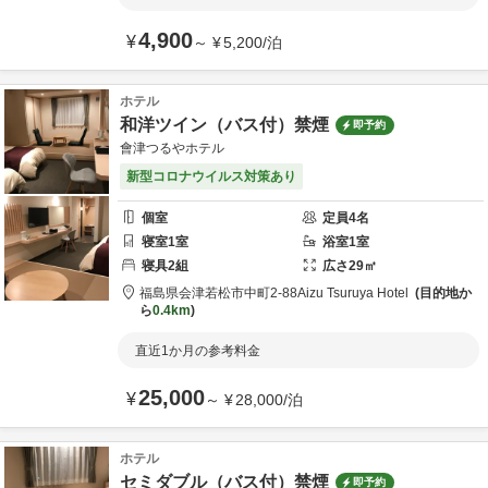
4,900
¥
～
¥
5,200
/
泊
ホテル
和洋ツイン（バス付）禁煙
即予約
會津つるやホテル
新型コロナウイルス対策あり
個室
定員
4
名
寝室
1
室
浴室
1
室
寝具
2
組
広さ
29
㎡
福島県
会津若松市
中町2-88
Aizu Tsuruya Hotel
目的地か
ら
0.4km
直近1か月の参考料金
25,000
¥
～
¥
28,000
/
泊
ホテル
セミダブル（バス付）禁煙
即予約