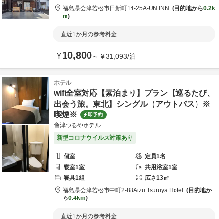
福島県
会津若松市
日新町14-25
A-UN INN
目的地から
0.2k
m
直近1か月の参考料金
10,800
¥
～
¥
31,093
/
泊
ホテル
wifi全室対応【素泊まり】プラン【巡るたび、
出会う旅。東北】シングル（アウトバス）※
喫煙※
即予約
會津つるやホテル
新型コロナウイルス対策あり
個室
定員
1
名
寝室
1
室
共用
浴室
1
室
寝具
1
組
広さ
13
㎡
福島県
会津若松市
中町2-88
Aizu Tsuruya Hotel
目的地か
ら
0.4km
直近1か月の参考料金