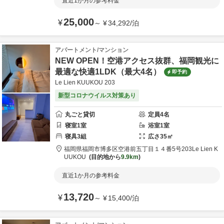
直近1か月の参考料金
25,000
¥
～
¥
34,292
/
泊
アパートメント/マンション
NEW OPEN！空港アクセス抜群、福岡観光に
最適な快適1LDK（最大4名）
即予約
Le Lien KUUKOU 203
新型コロナウイルス対策あり
丸ごと貸切
定員
4
名
寝室
1
室
浴室
1
室
寝具
3
組
広さ
35
㎡
福岡県
福岡市
博多区空港前五丁目１４番5号203
Le Lien K
UUKOU
目的地から
9.9km
直近1か月の参考料金
13,720
¥
～
¥
15,400
/
泊