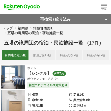
再検索 / 絞り込み
トップ
福岡県
糟屋郡篠栗町
五塔の滝周辺の民泊・宿泊施設一覧
五塔の滝周辺
の
宿泊・民泊施設一覧
(
17
件)
目的地に
近い順
部屋が
広い順
料金が
安い順
料金が
高い順
ホテル
【シングル】
即予約
ボウケンノモリささぐり
新型コロナウイルス対策あり
個室
定員
1
名
寝室
1
室
共用
浴室
3
室
寝具
1
組
広さ
9.3
㎡