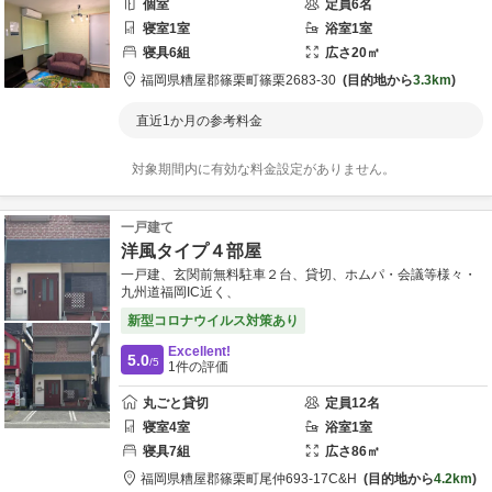
個室
定員
6
名
寝室
1
室
浴室
1
室
寝具
6
組
広さ
20
㎡
福岡県
糟屋郡
篠栗町篠栗2683-30
目的地から
3.3km
直近1か月の参考料金
対象期間内に有効な料金設定がありません。
一戸建て
洋風タイプ４部屋
一戸建、玄関前無料駐車２台、貸切、ホムパ・会議等様々・
九州道福岡IC近く、
新型コロナウイルス対策あり
Excellent!
5.0
/5
1
件の評価
丸ごと貸切
定員
12
名
寝室
4
室
浴室
1
室
寝具
7
組
広さ
86
㎡
福岡県
糟屋郡
篠栗町尾仲693-17
C&H
目的地から
4.2km