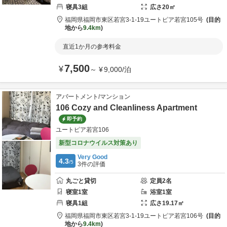
寝具
3
組
広さ
20
㎡
福岡県
福岡市
東区若宮3-1-19
ユートピア若宮105号
目的
地から
9.4km
直近1か月の参考料金
7,500
¥
～
¥
9,000
/
泊
アパートメント/マンション
106 Cozy and Cleanliness Apartment
即予約
ユートピア若宮106
新型コロナウイルス対策あり
Very Good
4.3
/5
3
件の評価
丸ごと貸切
定員
2
名
寝室
1
室
浴室
1
室
寝具
1
組
広さ
19.17
㎡
福岡県
福岡市
東区若宮3-1-19
ユートピア若宮106号
目的
地から
9.4km