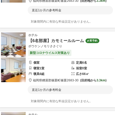
福岡県
糟屋郡
篠栗町篠栗2683-30
目的地から
3.3km
直近1か月の参考料金
対象期間内に有効な料金設定がありません。
ホテル
【6名部屋】カモミールルーム
即予約
ボウケンノモリささぐり
新型コロナウイルス対策あり
個室
定員
6
名
寝室
1
室
浴室
0
室
寝具
6
組
広さ
66
㎡
福岡県
糟屋郡
篠栗町篠栗2683-30
目的地から
3.3km
直近1か月の参考料金
対象期間内に有効な料金設定がありません。
ホテル