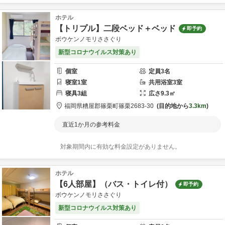
ホテル
【トリプル】二段ベッド＋ベッド
即予約
ボウケンノモリささぐり
新型コロナウイルス対策あり
個室
定員
3
名
寝室
1
室
共用
浴室
3
室
寝具
3
組
広さ
9.3
㎡
福岡県
糟屋郡
篠栗町篠栗2683-30
目的地から
3.3km
直近1か月の参考料金
対象期間内に有効な料金設定がありません。
ホテル
【6人部屋】（バス・トイレ付）
即予約
ボウケンノモリささぐり
新型コロナウイルス対策あり