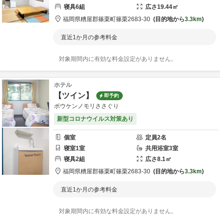
寝具
6
組
広さ
19.44
㎡
福岡県
糟屋郡
篠栗町篠栗2683-30
目的地から
3.3km
直近1か月の参考料金
対象期間内に有効な料金設定がありません。
ホテル
【ツイン】
即予約
ボウケンノモリささぐり
新型コロナウイルス対策あり
個室
定員
2
名
寝室
1
室
共用
浴室
3
室
寝具
2
組
広さ
8.1
㎡
福岡県
糟屋郡
篠栗町篠栗2683-30
目的地から
3.3km
直近1か月の参考料金
対象期間内に有効な料金設定がありません。