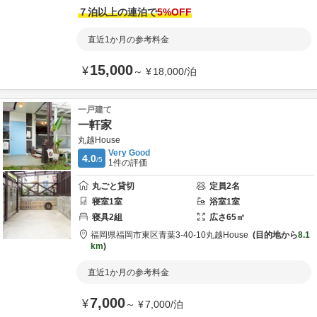
７泊以上の連泊で
5
%OFF
直近1か月の参考料金
15,000
¥
～
¥
18,000
/
泊
一戸建て
一軒家
丸越House
Very Good
4.0
/5
1
件の評価
丸ごと貸切
定員
2
名
寝室
1
室
浴室
1
室
寝具
2
組
広さ
65
㎡
福岡県
福岡市
東区青葉3-40-10
丸越House
目的地から
8.1
km
直近1か月の参考料金
7,000
¥
～
¥
7,000
/
泊