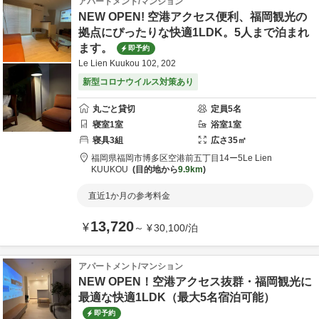
アパートメント/マンション
NEW OPEN! 空港アクセス便利、福岡観光の
拠点にぴったりな快適1LDK。5人まで泊まれ
ます。
即予約
Le Lien Kuukou 102, 202
新型コロナウイルス対策あり
丸ごと貸切
定員
5
名
寝室
1
室
浴室
1
室
寝具
3
組
広さ
35
㎡
福岡県
福岡市
博多区空港前五丁目14ー5
Le Lien
KUUKOU
目的地から
9.9km
直近1か月の参考料金
13,720
¥
～
¥
30,100
/
泊
アパートメント/マンション
NEW OPEN！空港アクセス抜群・福岡観光に
最適な快適1LDK（最大5名宿泊可能）
即予約