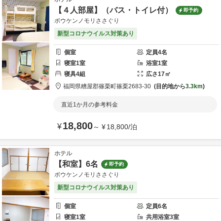
【４人部屋】（バス・トイレ付）
即予約
ボウケンノモリささぐり
新型コロナウイルス対策あり
個室
定員
4
名
寝室
1
室
浴室
1
室
寝具
4
組
広さ
17
㎡
福岡県
糟屋郡
篠栗町篠栗2683-30
目的地から
3.3km
直近1か月の参考料金
18,800
¥
～
¥
18,800
/
泊
ホテル
【和室】6名
即予約
ボウケンノモリささぐり
新型コロナウイルス対策あり
個室
定員
6
名
寝室
1
室
共用
浴室
3
室