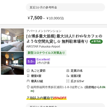
直近1か月の参考料金
7,500
¥
～
¥
10,000
/
泊
アパートメント/マンション
[☆博多最大規模] 最大18人!! ｵｼｬﾚなカフェの
ような空間丸貸し☆ 無料駐車場有り
即予約
AIRSTAR Fukuoka-Airport
新型コロナウイルス対策あり
Excellent!
5.0
/5
1
件の評価
丸ごと貸切
定員
15
名
寝室
4
室
浴室
2
室
寝具
12
組
広さ
123
㎡
福岡県
福岡市
博多区浦田1-1-8-3
迫野ビル
目的地から
9.8k
m
７泊以上の連泊で
25
%OFF