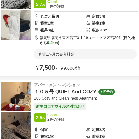
Good
3.7
/5
3
件の評価
丸ごと貸切
定員
3
名
寝室
1
室
浴室
1
室
寝具
3
組
広さ
20
㎡
福岡県
福岡市
東区若宮3-1-19
ユートピア若宮207
目的地
から
9.4km
直近1か月の参考料金
7,500
¥
～
¥
9,000
/
泊
アパートメント/マンション
１０５号 QUIET And COZY
即予約
105 Cozy and Cleanliness Apartment
新型コロナウイルス対策あり
Good
3.5
/5
2
件の評価
個室
定員
3
名
寝室
1
室
浴室
1
室