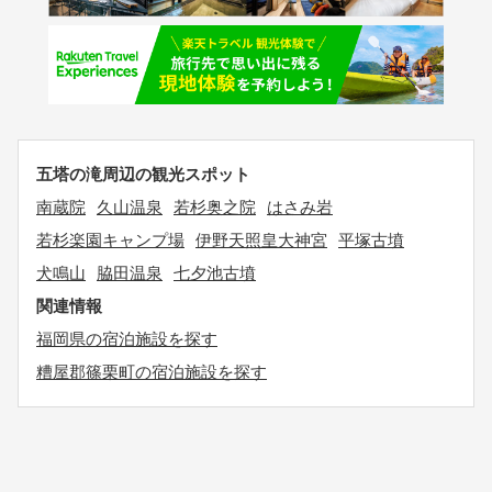
五塔の滝周辺の観光スポット
南蔵院
久山温泉
若杉奥之院
はさみ岩
若杉楽園キャンプ場
伊野天照皇大神宮
平塚古墳
犬鳴山
脇田温泉
七夕池古墳
関連情報
福岡県の宿泊施設を探す
糟屋郡篠栗町の宿泊施設を探す