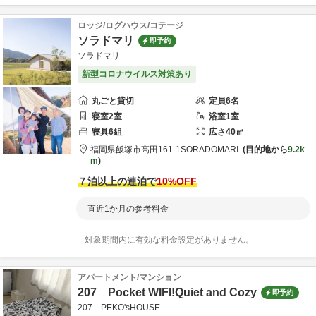
ロッジ/ログハウス/コテージ
ソラドマリ
即予約
ソラドマリ
新型コロナウイルス対策あり
丸ごと貸切
定員
6
名
寝室
2
室
浴室
1
室
寝具
6
組
広さ
40
㎡
福岡県
飯塚市
高田161-1
SORADOMARI
目的地から
9.2k
m
７泊以上の連泊で
10
%OFF
直近1か月の参考料金
対象期間内に有効な料金設定がありません。
アパートメント/マンション
207 Pocket WIFI!Quiet and Cozy
即予約
207 PEKO'sHOUSE