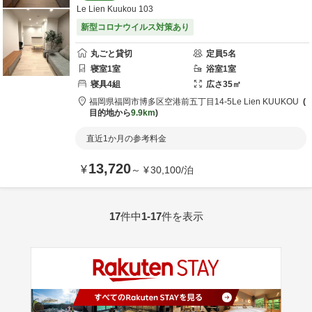
Le Lien Kuukou 103
新型コロナウイルス対策あり
丸ごと貸切
定員
5
名
寝室
1
室
浴室
1
室
寝具
4
組
広さ
35
㎡
福岡県
福岡市
博多区空港前五丁目14-5
Le Lien KUUKOU
目的地から
9.9km
直近1か月の参考料金
13,720
¥
～
¥
30,100
/
泊
17
件中
1-17
件を表示