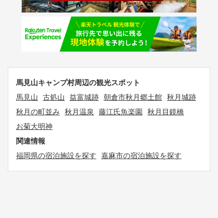
馬見山キャンプ村周辺の観光スポット
馬見山
古処山
益富城跡
朝倉市秋月郷土館
秋月城跡
秋月の町並み
秋月温泉
藤江氏魚楽園
秋月目鏡橋
お菊大明神
関連情報
福岡県の宿泊施設を探す
嘉麻市の宿泊施設を探す