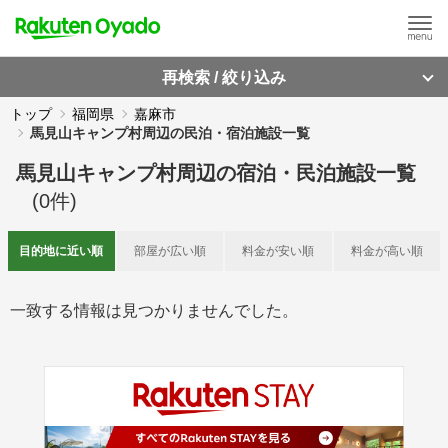
再検索 / 絞り込み
トップ
福岡県
嘉麻市
馬見山キャンプ村周辺の民泊・宿泊施設一覧
馬見山キャンプ村周辺
の
宿泊・民泊施設一覧
(
0
件)
目的地に
近い順
部屋が
広い順
料金が
安い順
料金が
高い順
一致する情報は見つかりませんでした。