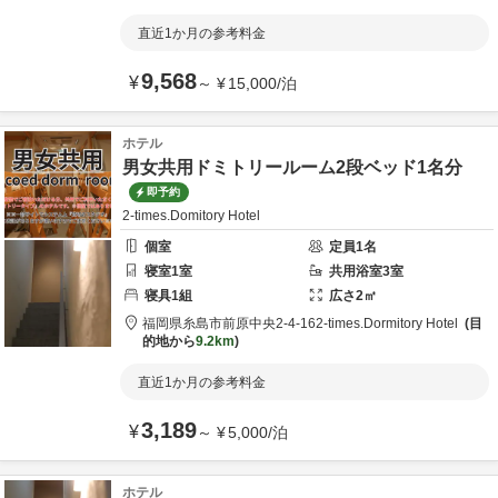
直近1か月の参考料金
9,568
¥
～
¥
15,000
/
泊
ホテル
男女共用ドミトリールーム2段ベッド1名分
即予約
2-times.Domitory Hotel
個室
定員
1
名
寝室
1
室
共用
浴室
3
室
寝具
1
組
広さ
2
㎡
福岡県
糸島市
前原中央2-4-16
2-times.Dormitory Hotel
目
的地から
9.2km
直近1か月の参考料金
3,189
¥
～
¥
5,000
/
泊
ホテル