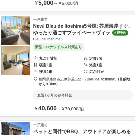
5,000
¥
～
¥
5,000
/
泊
一戸建て
New! Bleu de Itoshima5号棟: 芥屋海岸すぐ、
ゆったり過ごすプライベートヴィラ
即予約
Bleu de Itoshima5
新型コロナウイルス対策あり
丸ごと貸切
定員
8
名
寝室
2
室
浴室
1
室
寝具
4
組
広さ
56
㎡
福岡県
糸島市
志摩芥屋122ー7
Bleu de Itoshima5
目的地
から
9.3km
直近1か月の参考料金
40,600
¥
～
¥
70,000
/
泊
一戸建て
ペットと同伴でBBQ、アウトドアが楽しめる