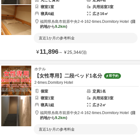
丸ごと貸切
定員
6
名
寝室
1
室
共用
浴室
3
室
寝具
6
組
広さ
16
㎡
福岡県
糸島市
前原中央2-4-16
2-times.Dormitory Hotel
目
的地から
9.2km
直近1か月の参考料金
11,896
¥
～
¥
25,344
/
泊
ホテル
【女性専用】二段ベッド1名分
即予約
2-times.Domitory Hotel
個室
定員
1
名
寝室
1
室
共用
浴室
3
室
寝具
1
組
広さ
2
㎡
福岡県
糸島市
前原中央2-4-16
2-times.Dormitory Hotel
目
的地から
9.2km
直近1か月の参考料金