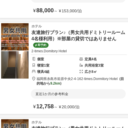
88,000
¥
～
¥
153,000
/
泊
ホテル
友達旅行プラン♪（男女共用ドミトリールーム
4名様利用）※部屋の貸切ではありません
即予約
2-times.Domitory Hotel
個室
定員
4
名
寝室
1
室
共用
浴室
3
室
寝具
4
組
広さ
8
㎡
福岡県
糸島市
前原中央2-4-16
2-times.Dormitory Hotel
目
的地から
9.2km
直近1か月の参考料金
12,758
¥
～
¥
20,000
/
泊
ホテル