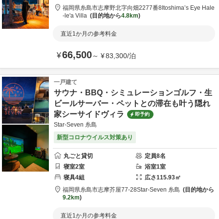
福岡県
糸島市
志摩野北字向畑2277番8
Itoshima’s Eye Hale
-le'a Villa
目的地から
4.8km
直近1か月の参考料金
66,500
¥
～
¥
83,300
/
泊
一戸建て
サウナ・BBQ・シミュレーションゴルフ・生
ビールサーバー・ペットとの滞在も叶う隠れ
家シーサイドヴィラ
即予約
Star-Seven 糸島
新型コロナウイルス対策あり
丸ごと貸切
定員
8
名
寝室
2
室
浴室
1
室
寝具
4
組
広さ
115.93
㎡
福岡県
糸島市
志摩芥屋77-28
Star-Seven 糸島
目的地から
9.2km
直近1か月の参考料金