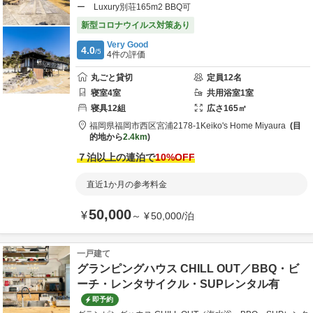
ー Luxury別荘165m2 BBQ可
新型コロナウイルス対策あり
Very Good
4.0
/5
4
件の評価
丸ごと貸切
定員
12
名
寝室
4
室
共用
浴室
1
室
寝具
12
組
広さ
165
㎡
福岡県
福岡市
西区宮浦2178-1
Keiko's Home Miyaura
目
的地から
2.4km
７泊以上の連泊で
10
%OFF
直近1か月の参考料金
50,000
¥
～
¥
50,000
/
泊
一戸建て
グランピングハウス CHILL OUT／BBQ・ビ
ーチ・レンタサイクル・SUPレンタル有
即予約