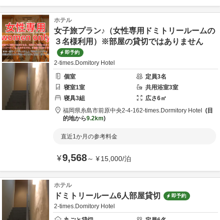
ホテル
女子旅プラン♪（女性専用ドミトリールームの
３名様利用）※部屋の貸切ではありません
即予約
2-times.Domitory Hotel
個室
定員
3
名
寝室
1
室
共用
浴室
3
室
寝具
3
組
広さ
6
㎡
福岡県
糸島市
前原中央2-4-16
2-times.Dormitory Hotel
目
的地から
9.2km
直近1か月の参考料金
9,568
¥
～
¥
15,000
/
泊
ホテル
ドミトリールーム6人部屋貸切
即予約
2-times.Domitory Hotel