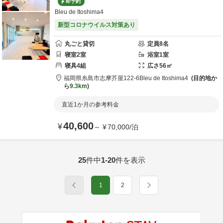
即予約
Bleu de Itoshima4
新型コロナウイルス対策あり
丸ごと貸切
定員
8
名
寝室
2
室
浴室
1
室
寝具
4
組
広さ
56
㎡
福岡県
糸島市
志摩芥屋122-6
Bleu de Itoshima4
目的地か
ら
9.3km
直近1か月の参考料金
40,600
¥
～
¥
70,000
/
泊
25
件中
1-20
件を表示
1
2