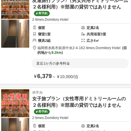
友達旅行プラン♪（男女共用ドミトリールーム
２名様利用）※部屋の貸切ではありません
即予約
2-times.Domitory Hotel
個室
定員
2
名
寝室
1
室
共用
浴室
3
室
寝具
2
組
広さ
4
㎡
福岡県
糸島市
前原中央2-4-16
2-times.Dormitory Hotel
目
的地から
9.2km
直近1か月の参考料金
6,379
¥
～
¥
10,000
/
泊
ホテル
女子旅プラン（女性専用ドミトリールームの
２名様利用）※部屋の貸切ではありません
即予約
2-times.Domitory Hotel
個室
定員
2
名