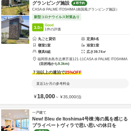
グランピング施設
即予約
CASA di PALME ITOSHIMA (南国風グランピング施設）
新型コロナウイルス対策あり
Good
3.0
/5
1
件の評価
丸ごと貸切
定員
6
名
寝室
1
室
浴室
1
室
寝具
6
組
広さ
39.74
㎡
福岡県
糸島市
志摩芥屋121-11
CASA di PALME ITOSHIMA
目的地から
9.3km
７泊以上の連泊で
25
%OFF
直近1か月の参考料金
18,000
¥
～
¥
35,000
/
泊
一戸建て
New! Bleu de Itoshima4号棟:海の風を感じる
プライベートヴィラで思い思いの休日を