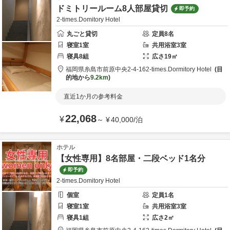
ドミトリールーム8人部屋貸切
即予約
2-times.Domitory Hotel
丸ごと貸切
定員
8
名
寝室
1
室
共用
浴室
3
室
寝具
8
組
広さ
19
㎡
福岡県
糸島市
前原中央2-4-16
2-times.Dormitory Hotel
目
的地から
9.2km
直近1か月の参考料金
22,068
¥
～
¥
40,000
/
泊
ホテル
【女性専用】8名部屋・二段ベッド1名分
即予約
2-times.Domitory Hotel
個室
定員
1
名
寝室
1
室
共用
浴室
3
室
寝具
1
組
広さ
2
㎡