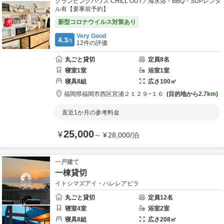
グランピングハウス CHILL OUT／海水浴・BBQ・SUPレンタ
ル有【要事前予約】
新型コロナウイルス対策あり
Very Good
4.3
/5
12
件の評価
丸ごと貸切
定員
8
名
寝室
1
室
浴室
1
室
寝具
8
組
広さ
100
㎡
福岡県
福岡市
西区宮浦２１２９−１６
目的地から
2.7km
直近1か月の参考料金
25,000
¥
～
¥
28,000
/
泊
一戸建て
一棟貸切
イトシマズアイ・ハレレアビラ
丸ごと貸切
定員
12
名
寝室
4
室
浴室
2
室
寝具
8
組
広さ
208
㎡