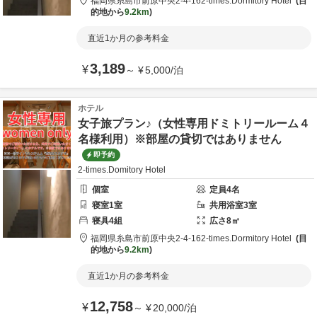
福岡県
糸島市
前原中央2-4-16
2-times.Dormitory Hotel
目
的地から
9.2km
直近1か月の参考料金
3,189
¥
～
¥
5,000
/
泊
ホテル
女子旅プラン♪（女性専用ドミトリールーム４
名様利用）※部屋の貸切ではありません
即予約
2-times.Domitory Hotel
個室
定員
4
名
寝室
1
室
共用
浴室
3
室
寝具
4
組
広さ
8
㎡
福岡県
糸島市
前原中央2-4-16
2-times.Dormitory Hotel
目
的地から
9.2km
直近1か月の参考料金
12,758
¥
～
¥
20,000
/
泊