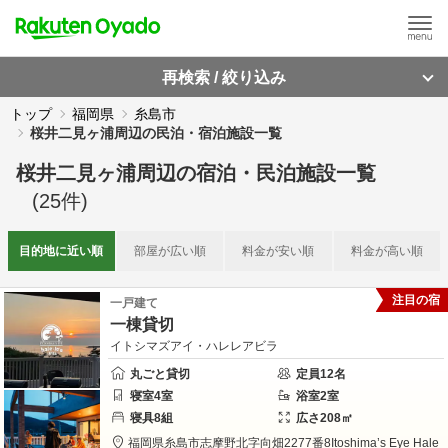
再検索 / 絞り込み
トップ
福岡県
糸島市
桜井二見ヶ浦周辺の民泊・宿泊施設一覧
桜井二見ヶ浦周辺
の
宿泊・民泊施設一覧
(
25
件)
目的地に
近い順
部屋が
広い順
料金が
安い順
料金が
高い順
注目の宿
一戸建て
一棟貸切
イトシマズアイ・ハレレアビラ
丸ごと貸切
定員
12
名
寝室
4
室
浴室
2
室
寝具
8
組
広さ
208
㎡
福岡県
糸島市
志摩野北字向畑2277番8
Itoshima’s Eye Hale