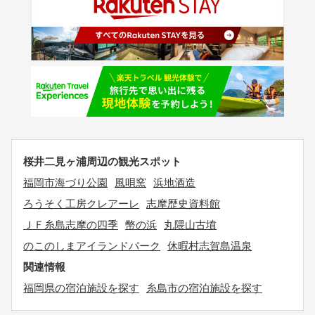
桜井二見ヶ浦周辺の観光スポット
福岡市海づり公園
風唄窯
浜地酒造
ろうそく工房クレアーレ
志摩歴史資料館
ＪＦ糸島志摩の四季
幣の浜
丸隈山古墳
のこのしまアイランドパーク
休暇村志賀島温泉
関連情報
福岡県の宿泊施設を探す
糸島市の宿泊施設を探す