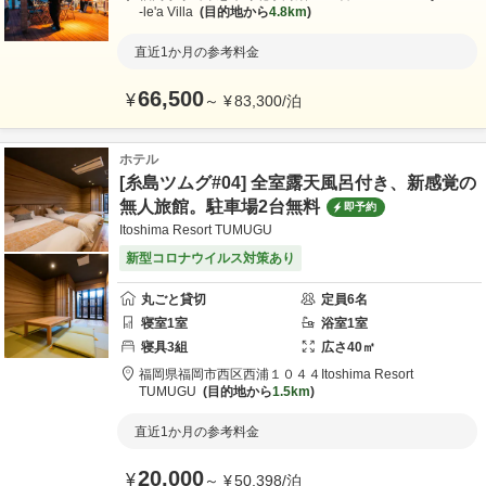
-le'a Villa
目的地から
4.8km
直近1か月の参考料金
66,500
¥
～
¥
83,300
/
泊
ホテル
[糸島ツムグ#04] 全室露天風呂付き、新感覚の
無人旅館。駐車場2台無料
即予約
Itoshima Resort TUMUGU
新型コロナウイルス対策あり
丸ごと貸切
定員
6
名
寝室
1
室
浴室
1
室
寝具
3
組
広さ
40
㎡
福岡県
福岡市
西区西浦１０４４
Itoshima Resort
TUMUGU
目的地から
1.5km
直近1か月の参考料金
20,000
¥
～
¥
50,398
/
泊