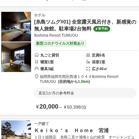
ホテル
[糸島ツムグ#01] 全室露天風呂付き、新感覚の
無人旅館。駐車場2台無料
即予約
Itoshima Resort TUMUGU
新型コロナウイルス対策あり
丸ごと貸切
定員
6
名
寝室
1
室
浴室
1
室
寝具
3
組
広さ
40
㎡
福岡県
福岡市
西区西浦１０４４
Itoshima Resort
TUMUGU
目的地から
1.5km
直近1か月の参考料金
20,000
¥
～
¥
50,398
/
泊
一戸建て
Ｋｅｉｋｏ＇ｓ Ｈｏｍｅ 宮浦
１日１組限定 糸島二見ケ浦海と山の絶景 オーシャンビュ