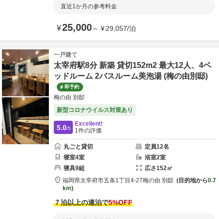
直近1か月の参考料金
25,000
¥
～
¥
29,057
/
泊
一戸建て
太宰府駅8分 新築 貸切152m2 最大12人、4ベ
ッドルーム 2バスルーム美泡湯 (梅の由別邸)
即予約
梅の由 別邸
新型コロナウイルス対策あり
Excellent!
5.0
/5
1
件の評価
丸ごと貸切
定員
12
名
寝室
4
室
浴室
2
室
寝具
9
組
広さ
152
㎡
福岡県
太宰府市
五条1丁目4-27
梅の由 別邸
目的地から
0.7
km
７泊以上の連泊で
5
%OFF