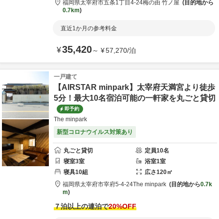
福岡県
太宰府市
五条1丁目4-24
梅の由 竹ノ屋
目的地から
0.7km
直近1か月の参考料金
35,420
¥
～
¥
57,270
/
泊
一戸建て
【AIRSTAR minpark】太宰府天満宮より徒歩
5分！最大10名宿泊可能の一軒家を丸ごと貸切
即予約
The minpark
新型コロナウイルス対策あり
丸ごと貸切
定員
10
名
寝室
3
室
浴室
1
室
寝具
10
組
広さ
120
㎡
福岡県
太宰府市
宰府5-4-24
The minpark
目的地から
0.7k
m
７泊以上の連泊で
20
%OFF