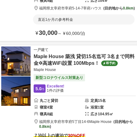
寝具
9
組
広さ
104
㎡
福岡県
太宰府市
宰府5-14-7
宰府ハウス
目的地から
0.8km
直近1か月の参考料金
30,000
¥
～
¥
60,000
/
泊
一戸建て
Maple House 築浅 貸切15名迄可 3名まで同料
金✡️高速WiFi設置 100Mbps！
即予約
Maple House
新型コロナウイルス対策あり
Excellent!
5.0
/5
1
件の評価
丸ごと貸切
定員
15
名
寝室
4
室
浴室
1
室
寝具
8
組
広さ
104.95
㎡
福岡県
太宰府市
宰府5丁目14-6
Maple House
目的地から
0.8km
７泊以上の連泊で
30
%OFF