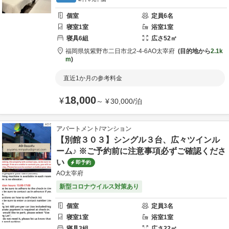
個室
定員
6
名
寝室
1
室
浴室
1
室
寝具
6
組
広さ
52
㎡
福岡県
筑紫野市
二日市北2-4-6
AO太宰府
目的地から
2.1k
m
直近1か月の参考料金
18,000
¥
～
¥
30,000
/
泊
アパートメント/マンション
【別館３０３】シングル３台、広々ツインル
ーム♪ ※ご予約前に注意事項必ずご確認くださ
い
即予約
AO太宰府
新型コロナウイルス対策あり
個室
定員
3
名
寝室
1
室
浴室
1
室
寝具
3
組
広さ
22
㎡