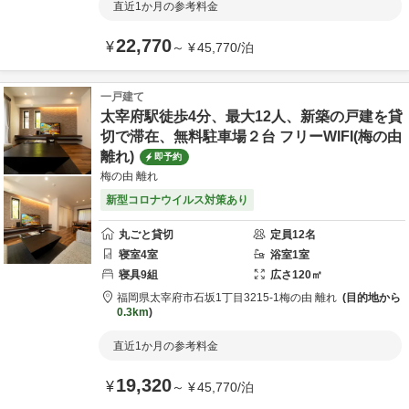
直近1か月の参考料金
22,770
¥
～
¥
45,770
/
泊
一戸建て
太宰府駅徒歩4分、最大12人、新築の戸建を貸
切で滞在、無料駐車場２台 フリーWIFI(梅の由
離れ)
即予約
梅の由 離れ
新型コロナウイルス対策あり
丸ごと貸切
定員
12
名
寝室
4
室
浴室
1
室
寝具
9
組
広さ
120
㎡
福岡県
太宰府市
石坂1丁目3215-1
梅の由 離れ
目的地から
0.3km
直近1か月の参考料金
19,320
¥
～
¥
45,770
/
泊