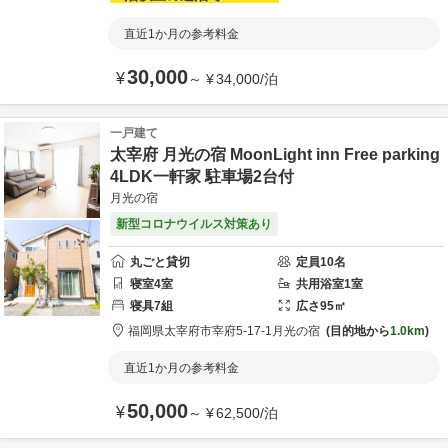
直近1か月の参考料金
30,000
¥
～
¥
34,000
/
泊
一戸建て
太宰府 月光の宿 MoonLight inn Free parking
4LDK一軒家 駐車場2台付
月光の宿
新型コロナウイルス対策あり
丸ごと貸切
定員
10
名
寝室
4
室
共用
浴室
1
室
寝具
7
組
広さ
95
㎡
福岡県
太宰府市
宰府5-17-1
月光の宿
目的地から
1.0km
直近1か月の参考料金
50,000
¥
～
¥
62,500
/
泊