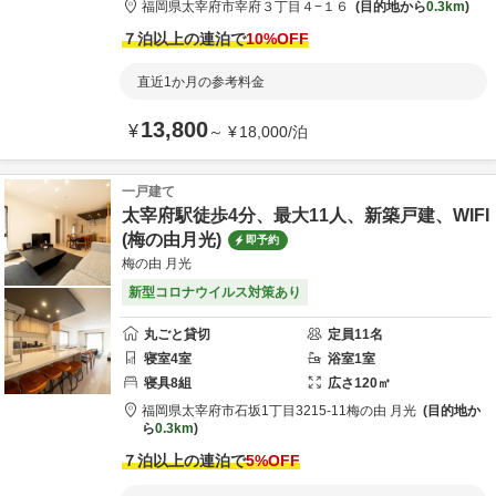
福岡県
太宰府市
宰府３丁目４−１６
目的地から
0.3km
７泊以上の連泊で
10
%OFF
直近1か月の参考料金
13,800
¥
～
¥
18,000
/
泊
一戸建て
太宰府駅徒歩4分、最大11人、新築戸建、WIFI
(梅の由月光)
即予約
梅の由 月光
新型コロナウイルス対策あり
丸ごと貸切
定員
11
名
寝室
4
室
浴室
1
室
寝具
8
組
広さ
120
㎡
福岡県
太宰府市
石坂1丁目3215-11
梅の由 月光
目的地か
ら
0.3km
７泊以上の連泊で
5
%OFF