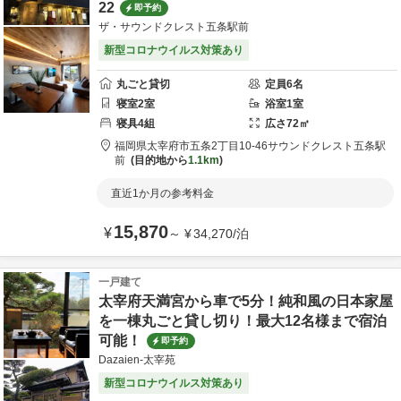
22
即予約
ザ・サウンドクレスト五条駅前
新型コロナウイルス対策あり
丸ごと貸切
定員
6
名
寝室
2
室
浴室
1
室
寝具
4
組
広さ
72
㎡
福岡県
太宰府市
五条2丁目10-46
サウンドクレスト五条駅
前
目的地から
1.1km
直近1か月の参考料金
15,870
¥
～
¥
34,270
/
泊
一戸建て
太宰府天満宮から車で5分！純和風の日本家屋
を一棟丸ごと貸し切り！最大12名様まで宿泊
可能！
即予約
Dazaien-太宰苑
新型コロナウイルス対策あり