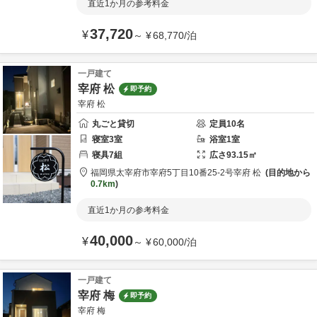
直近1か月の参考料金
37,720
¥
～
¥
68,770
/
泊
一戸建て
宰府 松
即予約
宰府 松
丸ごと貸切
定員
10
名
寝室
3
室
浴室
1
室
寝具
7
組
広さ
93.15
㎡
福岡県
太宰府市
宰府5丁目10番25-2号
宰府 松
目的地から
0.7km
直近1か月の参考料金
40,000
¥
～
¥
60,000
/
泊
一戸建て
宰府 梅
即予約
宰府 梅