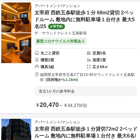
アパートメント/マンション
太宰府 西鉄五条駅徒歩１分 68m2貸切 2ベッ
ドルーム 敷地内に無料駐車場１台付き 最大5
名/25
即予約
ザ・サウンドクレスト五条駅前
新型コロナウイルス対策あり
丸ごと貸切
定員
5
名
寝室
2
室
浴室
1
室
寝具
3
組
広さ
68
㎡
福岡県
太宰府市
五条2丁目10-46
サウンドクレスト五条駅
前
目的地から
1.1km
直近1か月の参考料金
20,470
¥
～
¥
34,270
/
泊
アパートメント/マンション
太宰府 西鉄五条駅徒歩１分貸切72m2 2ベッド
ルーム 敷地内に無料駐車場１台付き 最大6名/