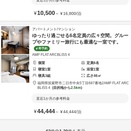
直近1か月の参考料金
10,500
¥
～
¥
16,800
/
泊
アパートメント/マンション
ゆったり過ごせる6名定員の広々空間。グルー
プやファミリー旅行にも最適な一室です。
即予約
AMP FLAT ARCBLISS 4
個室
定員
6
名
寝室
1
室
浴室
1
室
寝具
3
組
広さ
46
㎡
福岡県
筑紫野市
二日市中央5丁目687番地2
AMP FLAT ARC
BLISS 4
目的地から
2.5km
直近1か月の参考料金
44,444
¥
～
¥
44,444
/
泊