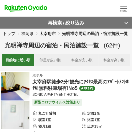
再検索 / 絞り込み
トップ
福岡県
太宰府市
光明禅寺周辺の民泊・宿泊施設一覧
光明禅寺周辺
の
宿泊・民泊施設一覧
(
62
件)
目的地に
近い順
部屋が
広い順
料金が
安い順
料金が
高い順
ホテル
太宰府駅徒歩2分!観光にｱｸｾｽ最高のｱﾊﾟｰﾄﾒﾝﾄﾎ
ﾃﾙ!無料駐車場有!No5
即予約
SONIC APARTMENT HOTEL
新型コロナウイルス対策あり
丸ごと貸切
定員
2
名
寝室
1
室
浴室
1
室
寝具
1
組
広さ
15
㎡