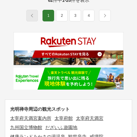
62
件中
1-20
件を表示
1
2
3
4
光明禅寺周辺の観光スポット
太宰府天満宮案内所
太宰府館
太宰府天満宮
九州国立博物館
だざいふ遊園地
健康ランドみかさの湯温泉
観世音寺
戒壇院