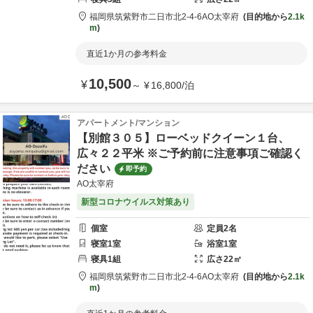
福岡県
筑紫野市
二日市北2-4-6
AO太宰府
目的地から
2.1k
m
直近1か月の参考料金
10,500
¥
～
¥
16,800
/
泊
アパートメント/マンション
【別館３０５】ローベッドクイーン１台、
広々２２平米 ※ご予約前に注意事項ご確認く
ださい
即予約
AO太宰府
新型コロナウイルス対策あり
個室
定員
2
名
寝室
1
室
浴室
1
室
寝具
1
組
広さ
22
㎡
福岡県
筑紫野市
二日市北2-4-6
AO太宰府
目的地から
2.1k
m