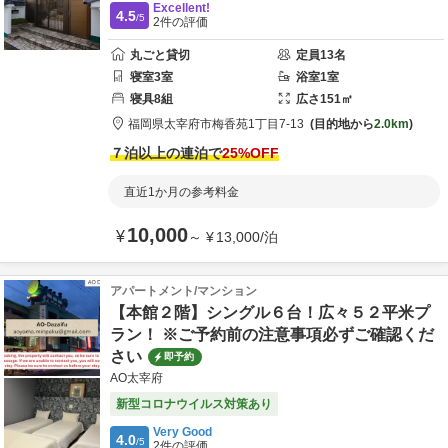
Excellent!
4.5
/5
2
件の評価
丸ごと貸切
定員
13
名
寝室
3
室
浴室
1
室
寝具
8
組
広さ
151
㎡
福岡県
太宰府市
梅香苑1丁目7-13
目的地から
2.0km
７泊以上の連泊で
25
%OFF
直近1か月の参考料金
10,000
¥
～
¥
13,000
/
泊
アパートメント/マンション
【本館２階】シングル６台！広々５２平米プ
ラン！ ※ご予約前の注意事項必ずご確認くだ
さい
即予約
AO太宰府
新型コロナウイルス対策あり
Very Good
4.0
/5
2
件の評価