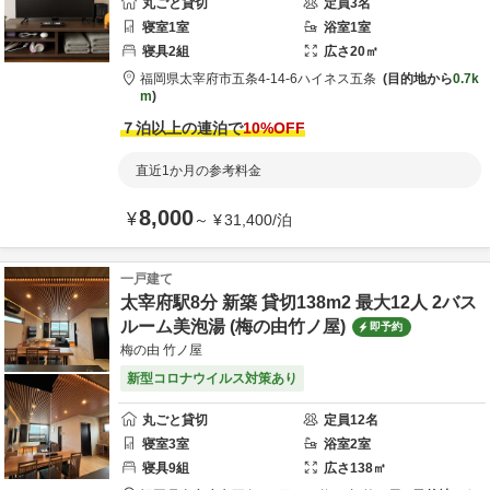
丸ごと貸切
定員
3
名
寝室
1
室
浴室
1
室
寝具
2
組
広さ
20
㎡
福岡県
太宰府市
五条4-14-6
ハイネス五条
目的地から
0.7k
m
７泊以上の連泊で
10
%OFF
直近1か月の参考料金
8,000
¥
～
¥
31,400
/
泊
一戸建て
太宰府駅8分 新築 貸切138m2 最大12人 2バス
ルーム美泡湯 (梅の由竹ノ屋)
即予約
梅の由 竹ノ屋
新型コロナウイルス対策あり
丸ごと貸切
定員
12
名
寝室
3
室
浴室
2
室
寝具
9
組
広さ
138
㎡