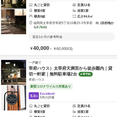
丸ごと貸切
定員
12
名
寝室
4
室
浴室
1
室
寝具
9
組
広さ
94.6
㎡
福岡県
太宰府市
宰府5丁目10番25-3号
宰府 梅
目的地か
ら
0.7km
直近1か月の参考料金
40,000
¥
～
¥
60,000
/
泊
一戸建て
宰府ハウス）太宰府天満宮から徒歩圏内｜貸
切一軒家｜無料駐車場2台
即予約
宰府ハウス
新型コロナウイルス対策あり
Excellent!
5.0
/5
5
件の評価
丸ごと貸切
定員
15
名
寝室
4
室
浴室
1
室