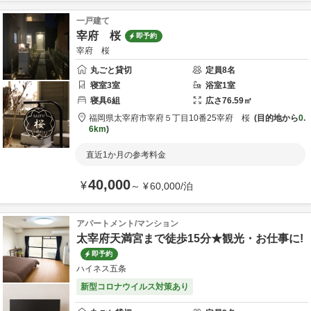
一戸建て
宰府 桜
即予約
宰府 桜
丸ごと貸切
定員
8
名
寝室
3
室
浴室
1
室
寝具
6
組
広さ
76.59
㎡
福岡県
太宰府市
宰府５丁目10番25
宰府 桜
目的地から
0.
6km
直近1か月の参考料金
40,000
¥
～
¥
60,000
/
泊
アパートメント/マンション
太宰府天満宮まで徒歩15分★観光・お仕事に!
即予約
ハイネス五条
新型コロナウイルス対策あり