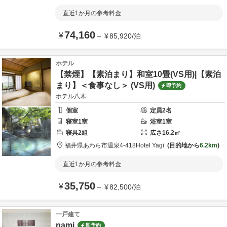
直近1か月の参考料金
74,160
¥
～
¥
85,920
/
泊
ホテル
【禁煙】【素泊まり】和室10畳(VS用)|【素泊
まり】＜食事なし＞ (VS用)
即予約
ホテル八木
個室
定員
2
名
寝室
1
室
浴室
1
室
寝具
2
組
広さ
16.2
㎡
福井県
あわら市
温泉4‐418
Hotel Yagi
目的地から
6.2km
直近1か月の参考料金
35,750
¥
～
¥
82,500
/
泊
一戸建て
nami
即予約