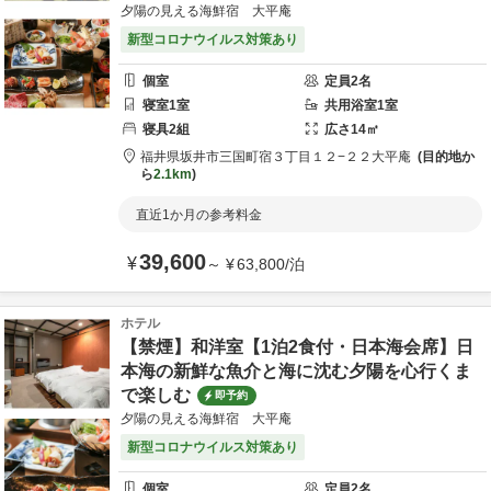
夕陽の見える海鮮宿 大平庵
新型コロナウイルス対策あり
個室
定員
2
名
寝室
1
室
共用
浴室
1
室
寝具
2
組
広さ
14
㎡
福井県
坂井市
三国町宿３丁目１２−２２
大平庵
目的地か
ら
2.1km
直近1か月の参考料金
39,600
¥
～
¥
63,800
/
泊
ホテル
【禁煙】和洋室【1泊2食付・日本海会席】日
本海の新鮮な魚介と海に沈む夕陽を心行くま
で楽しむ
即予約
夕陽の見える海鮮宿 大平庵
新型コロナウイルス対策あり
個室
定員
2
名