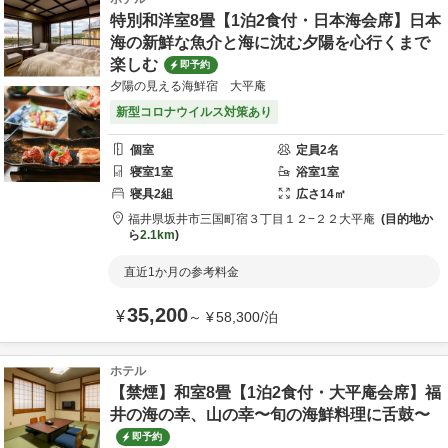
特別和洋室8畳【1泊2食付・日本海会席】日本
海の新鮮な魚介と海に沈む夕陽を心行くまで
楽しむ
即予約
夕陽の見える海鮮宿 大平庵
新型コロナウイルス対策あり
個室
定員
2
名
寝室
1
室
浴室
1
室
寝具
2
組
広さ
14
㎡
福井県
坂井市
三国町宿３丁目１２−２２
大平庵
目的地か
ら
2.1km
直近1か月の参考料金
35,200
¥
～
¥
58,300
/
泊
ホテル
【禁煙】和室8畳【1泊2食付・大平庵会席】福
井の海の幸、山の幸〜旬の海鮮料理に舌鼓〜
即予約