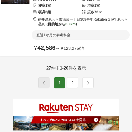
寝室
1
室
浴室
1
室
寝具
6
組
広さ
76
㎡
福井県
あわら市
温泉一丁目309番地
Rakuten STAY あわら
温泉
目的地から
6.2km
直近1か月の参考料金
42,586
¥
～
¥
123,275
/
泊
27
件中
1-20
件を表示
1
2