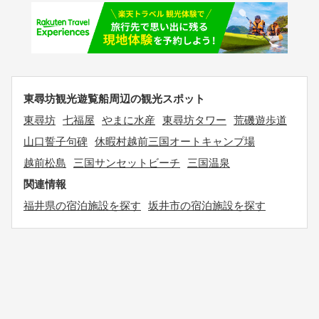
東尋坊観光遊覧船周辺の観光スポット
東尋坊
七福屋
やまに水産
東尋坊タワー
荒磯遊歩道
山口誓子句碑
休暇村越前三国オートキャンプ場
越前松島
三国サンセットビーチ
三国温泉
関連情報
福井県の宿泊施設を探す
坂井市の宿泊施設を探す