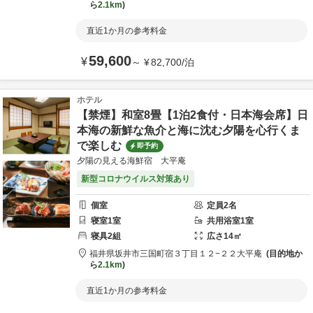
ら
2.1km
直近1か月の参考料金
59,600
¥
～
¥
82,700
/
泊
ホテル
【禁煙】和室8畳【1泊2食付・日本海会席】日
本海の新鮮な魚介と海に沈む夕陽を心行くま
で楽しむ
即予約
夕陽の見える海鮮宿 大平庵
新型コロナウイルス対策あり
個室
定員
2
名
寝室
1
室
共用
浴室
1
室
寝具
2
組
広さ
14
㎡
福井県
坂井市
三国町宿３丁目１２−２２
大平庵
目的地か
ら
2.1km
直近1か月の参考料金