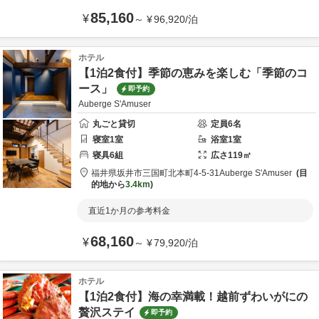
85,160
¥
～
¥
96,920
/
泊
ホテル
【1泊2食付】季節の恵みを楽しむ「季節のコ
ース」
即予約
Auberge S'Amuser
丸ごと貸切
定員
6
名
寝室
1
室
浴室
1
室
寝具
6
組
広さ
119
㎡
福井県
坂井市
三国町北本町4-5-31
Auberge S'Amuser
目
的地から
3.4km
直近1か月の参考料金
68,160
¥
～
¥
79,920
/
泊
ホテル
【1泊2食付】海の幸満載！越前ずわいがにの
贅沢ステイ
即予約