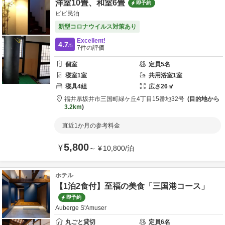
洋室10畳、和室6畳
即予約
ビビ民泊
新型コロナウイルス対策あり
Excellent!
4.7
/5
7
件の評価
個室
定員
5
名
寝室
1
室
共用
浴室
1
室
寝具
4
組
広さ
26
㎡
福井県
坂井市
三国町緑ケ丘4丁目15番地32号
目的地から
3.2km
直近1か月の参考料金
5,800
¥
～
¥
10,800
/
泊
ホテル
【1泊2食付】至福の美食「三国港コース」
即予約
Auberge S'Amuser
丸ごと貸切
定員
6
名