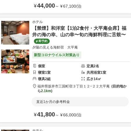
44,000
¥
～
¥
67,100
/
泊
ホテル
【禁煙】和洋室【1泊2食付・大平庵会席】福
井の海の幸、山の幸〜旬の海鮮料理に舌鼓〜
即予約
夕陽の見える海鮮宿 大平庵
新型コロナウイルス対策あり
個室
定員
2
名
寝室
1
室
共用
浴室
1
室
寝具
2
組
広さ
14
㎡
福井県
坂井市
三国町宿３丁目１２−２２
大平庵
目的地か
ら
2.1km
直近1か月の参考料金
41,800
¥
～
¥
66,000
/
泊
ホテル