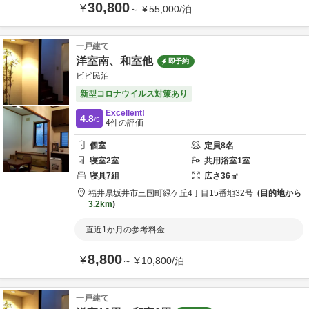
30,800
¥
～
¥
55,000
/
泊
一戸建て
洋室南、和室他
即予約
ビビ民泊
新型コロナウイルス対策あり
Excellent!
4.8
/5
4
件の評価
個室
定員
8
名
寝室
2
室
共用
浴室
1
室
寝具
7
組
広さ
36
㎡
福井県
坂井市
三国町緑ケ丘4丁目15番地32号
目的地から
3.2km
直近1か月の参考料金
8,800
¥
～
¥
10,800
/
泊
一戸建て