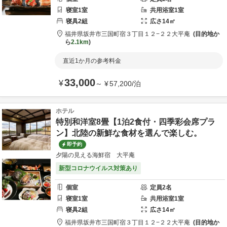
寝室
1
室
共用
浴室
1
室
寝具
2
組
広さ
14
㎡
福井県
坂井市
三国町宿３丁目１２−２２
大平庵
目的地か
ら
2.1km
直近1か月の参考料金
33,000
¥
～
¥
57,200
/
泊
ホテル
特別和洋室8畳【1泊2食付・四季彩会席プラ
ン】北陸の新鮮な食材を選んで楽しむ。
即予約
夕陽の見える海鮮宿 大平庵
新型コロナウイルス対策あり
個室
定員
2
名
寝室
1
室
共用
浴室
1
室
寝具
2
組
広さ
14
㎡
福井県
坂井市
三国町宿３丁目１２−２２
大平庵
目的地か