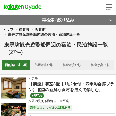
再検索 / 絞り込み
トップ
福井県
坂井市
東尋坊観光遊覧船周辺の民泊・宿泊施設一覧
東尋坊観光遊覧船周辺
の
宿泊・民泊施設一覧
(
27
件)
目的地に
近い順
部屋が
広い順
料金が
安い順
料金が
高い順
ホテル
【禁煙】和室8畳【1泊2食付・四季彩会席プラ
ン】北陸の新鮮な食材を選んで楽しむ。
即予約
夕陽の見える海鮮宿 大平庵
新型コロナウイルス対策あり