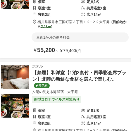
個室
定員
2
名
寝室
1
室
共用
浴室
1
室
寝具
2
組
広さ
14
㎡
福井県
坂井市
三国町宿３丁目１２−２２
大平庵
目的地か
ら
2.1km
直近1か月の参考料金
55,200
¥
～
¥
79,400
/
泊
ホテル
【禁煙】和洋室【1泊2食付・四季彩会席プラ
ン】北陸の新鮮な食材を選んで楽しむ。
即予約
夕陽の見える海鮮宿 大平庵
新型コロナウイルス対策あり
個室
定員
2
名
寝室
1
室
共用
浴室
1
室
寝具
2
組
広さ
14
㎡
福井県
坂井市
三国町宿３丁目１２−２２
大平庵
目的地か