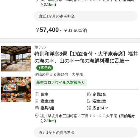
ら
2.1km
直近1か月の参考料金
57,400
¥
～
¥
81,600
/
泊
ホテル
特別和洋室8畳【1泊2食付・大平庵会席】福井
の海の幸、山の幸〜旬の海鮮料理に舌鼓〜
即予約
夕陽の見える海鮮宿 大平庵
新型コロナウイルス対策あり
個室
定員
2
名
寝室
1
室
浴室
1
室
寝具
2
組
広さ
14
㎡
福井県
坂井市
三国町宿３丁目１２−２２
大平庵
目的地か
ら
2.1km
直近1か月の参考料金