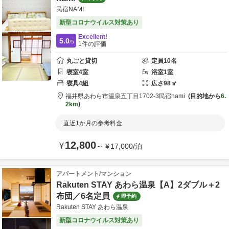
民宿NAMI
新型コロナウイルス対策あり
Excellent!
5.0
/5
1
件の評価
丸ごと貸切
定員
10
名
寝室
4
室
浴室
1
室
寝具
4
組
広さ
98
㎡
福井県
あわら市
温泉五丁目1702-3
民宿nami
目的地から
6.
2km
直近1か月の参考料金
12,800
¥
～
¥
17,000
/
泊
アパートメント/マンション
Rakuten STAY あわら温泉【A】2ダブル＋2
布団／6名定員
即予約
Rakuten STAY あわら温泉
新型コロナウイルス対策あり