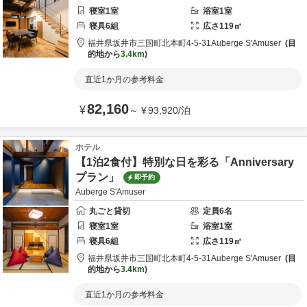
寝室
1
室
浴室
1
室
寝具
6
組
広さ
119
㎡
福井県
坂井市
三国町北本町4-5-31
Auberge S'Amuser
目
的地から
3.4km
直近1か月の参考料金
82,160
¥
～
¥
93,920
/
泊
ホテル
【1泊2食付】特別な日を彩る「Anniversary
プラン」
即予約
Auberge S'Amuser
丸ごと貸切
定員
6
名
寝室
1
室
浴室
1
室
寝具
6
組
広さ
119
㎡
福井県
坂井市
三国町北本町4-5-31
Auberge S'Amuser
目
的地から
3.4km
直近1か月の参考料金