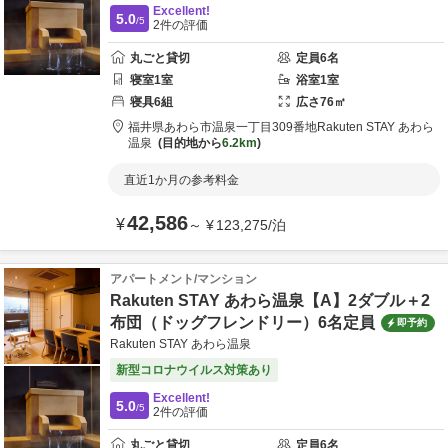
Excellent!
5.0
/5
2
件の評価
丸ごと貸切
定員
6
名
寝室
1
室
浴室
1
室
寝具
6
組
広さ
76
㎡
福井県
あわら市
温泉一丁目309番地
Rakuten STAY あわら
温泉
目的地から
6.2km
直近1か月の参考料金
42,586
¥
～
¥
123,275
/
泊
アパートメント/マンション
Rakuten STAY あわら温泉【A】2ダブル＋2
布団（ドッグフレンドリー）6名定員
即予約
Rakuten STAY あわら温泉
新型コロナウイルス対策あり
Excellent!
5.0
/5
2
件の評価
丸ごと貸切
定員
6
名