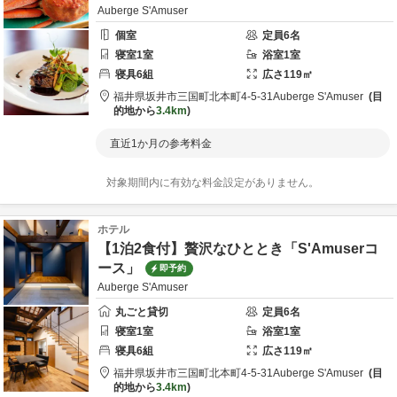
Auberge S'Amuser
個室
定員
6
名
寝室
1
室
浴室
1
室
寝具
6
組
広さ
119
㎡
福井県
坂井市
三国町北本町4-5-31
Auberge S'Amuser
目
的地から
3.4km
直近1か月の参考料金
対象期間内に有効な料金設定がありません。
ホテル
【1泊2食付】贅沢なひととき「S'Amuserコ
ース」
即予約
Auberge S'Amuser
丸ごと貸切
定員
6
名
寝室
1
室
浴室
1
室
寝具
6
組
広さ
119
㎡
福井県
坂井市
三国町北本町4-5-31
Auberge S'Amuser
目
的地から
3.4km