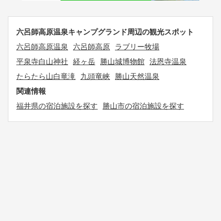
六呂師高原温泉キャンプグランド周辺の観光スポット
六呂師高原温泉
六呂師高原
ラブリー牧場
平泉寺白山神社
経ヶ岳
勝山城博物館
法恩寺温泉
たらたら山白竜滝
九頭竜峡
勝山天然温泉
関連情報
福井県の宿泊施設を探す
勝山市の宿泊施設を探す