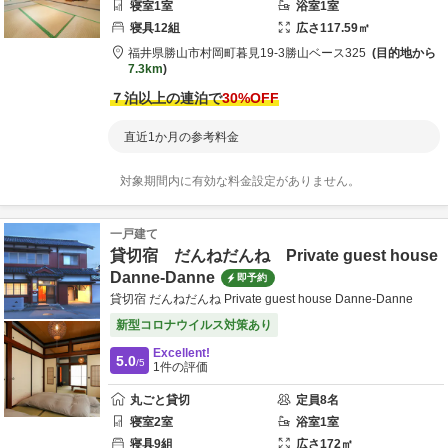
寝室
1
室
浴室
1
室
寝具
12
組
広さ
117.59
㎡
福井県
勝山市
村岡町暮見19-3
勝山ベース325
目的地から
7.3km
７泊以上の連泊で
30
%OFF
直近1か月の参考料金
対象期間内に有効な料金設定がありません。
一戸建て
貸切宿 だんねだんね Private guest house
Danne-Danne
即予約
貸切宿 だんねだんね Private guest house Danne-Danne
新型コロナウイルス対策あり
Excellent!
5.0
/5
1
件の評価
丸ごと貸切
定員
8
名
寝室
2
室
浴室
1
室
寝具
9
組
広さ
172
㎡