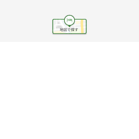
ヘルプ
利用規約
旅行業約款
旅行条件書
旅行業務取扱料金表
個人情報保護方針
会社情報
クッキーポリシー
©Rakuten Group, Inc.