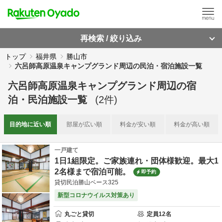
再検索 / 絞り込み
トップ
福井県
勝山市
六呂師高原温泉キャンプグランド周辺の民泊・宿泊施設一覧
六呂師高原温泉キャンプグランド周辺
の
宿
泊・民泊施設一覧
(
2
件)
目的地に
近い順
部屋が
広い順
料金が
安い順
料金が
高い順
一戸建て
1日1組限定。ご家族連れ・団体様歓迎。最大1
2名様まで宿泊可能。
即予約
貸切民泊勝山ベース325
新型コロナウイルス対策あり
丸ごと貸切
定員
12
名