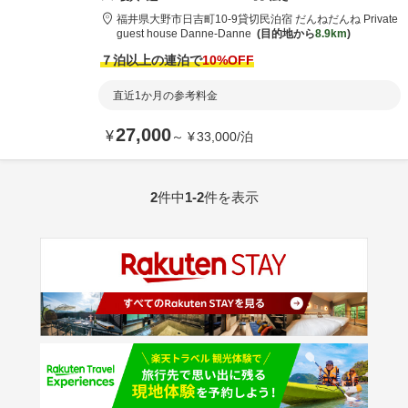
福井県
大野市
日吉町10-9
貸切民泊宿 だんねだんね Private
guest house Danne-Danne
目的地から
8.9km
７泊以上の連泊で
10
%OFF
直近1か月の参考料金
27,000
¥
～
¥
33,000
/
泊
2
件中
1-2
件を表示