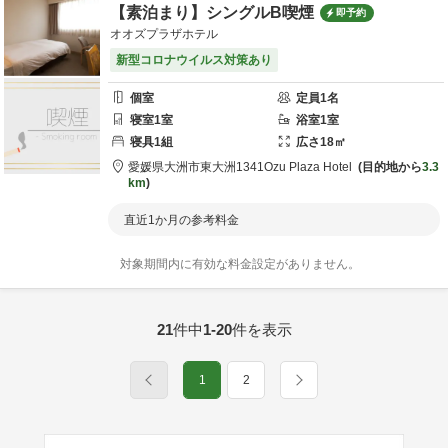
【素泊まり】シングルB喫煙
即予約
オオズプラザホテル
新型コロナウイルス対策あり
個室
定員
1
名
寝室
1
室
浴室
1
室
寝具
1
組
広さ
18
㎡
愛媛県
大洲市
東大洲1341
Ozu Plaza Hotel
目的地から
3.3
km
直近1か月の参考料金
対象期間内に有効な料金設定がありません。
21
件中
1-20
件を表示
1
2