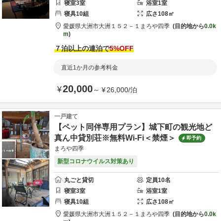
寝室
3
室
浴室
1
室
寝具
10
組
広さ
108
㎡
愛媛県
大洲市
大洲１５２－１
まろや四季
目的地から
0.0k
m
７泊以上の連泊で
5
%OFF
直近1か月の参考料金
20,000
¥
～
¥
26,000
/
泊
一戸建て
【ペット同伴専用プラン】城下町の観光地ど
真ん中貸別荘※無料Wi-Fi＜禁煙＞
即予約
まろや四季
新型コロナウイルス対策あり
丸ごと貸切
定員
10
名
寝室
3
室
浴室
1
室
寝具
10
組
広さ
108
㎡
愛媛県
大洲市
大洲１５２－１
まろや四季
目的地から
0.0k