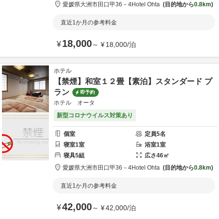
愛媛県
大洲市
田口甲36－4
Hotel Ohta
目的地から
0.8km
直近1か月の参考料金
18,000
¥
～
¥
18,000
/
泊
ホテル
【禁煙】和室１２畳【素泊】スタンダード プ
ラン
即予約
ホテル オータ
新型コロナウイルス対策あり
個室
定員
5
名
寝室
1
室
浴室
1
室
寝具
5
組
広さ
46
㎡
愛媛県
大洲市
田口甲36－4
Hotel Ohta
目的地から
0.8km
直近1か月の参考料金
42,000
¥
～
¥
42,000
/
泊