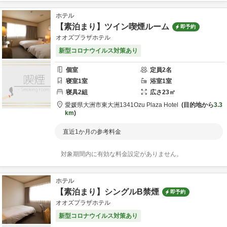
ホテル
【素泊まり】ツイン喫煙ルーム
即予約
オオズプラザホテル
新型コロナウイルス対策あり
個室
定員
2
名
寝室
1
室
浴室
1
室
寝具
2
組
広さ
23
㎡
愛媛県
大洲市
東大洲1341
Ozu Plaza Hotel
目的地から
3.3
km
直近1か月の参考料金
対象期間内に有効な料金設定がありません。
ホテル
【素泊まり】シングルB禁煙
即予約
オオズプラザホテル
新型コロナウイルス対策あり