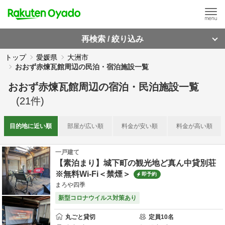
再検索 / 絞り込み
トップ
愛媛県
大洲市
おおず赤煉瓦館周辺の民泊・宿泊施設一覧
おおず赤煉瓦館周辺
の
宿泊・民泊施設一覧
(
21
件)
目的地に
近い順
部屋が
広い順
料金が
安い順
料金が
高い順
一戸建て
【素泊まり】城下町の観光地ど真ん中貸別荘
※無料Wi-Fi＜禁煙＞
即予約
まろや四季
新型コロナウイルス対策あり
丸ごと貸切
定員
10
名