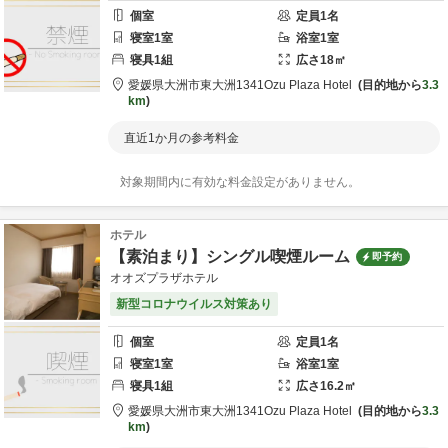
個室
定員
1
名
寝室
1
室
浴室
1
室
寝具
1
組
広さ
18
㎡
愛媛県
大洲市
東大洲1341
Ozu Plaza Hotel
目的地から
3.3
km
直近1か月の参考料金
対象期間内に有効な料金設定がありません。
ホテル
【素泊まり】シングル喫煙ルーム
即予約
オオズプラザホテル
新型コロナウイルス対策あり
個室
定員
1
名
寝室
1
室
浴室
1
室
寝具
1
組
広さ
16.2
㎡
愛媛県
大洲市
東大洲1341
Ozu Plaza Hotel
目的地から
3.3
km