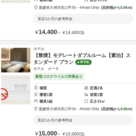
寝具
1
組
広さ
15.5
㎡
愛媛県
大洲市
田口甲36－4
Hotel Ohta
目的地から
0.8km
直近1か月の参考料金
14,400
¥
～
¥
14,400
/
泊
ホテル
【禁煙】モデレートダブルルーム【素泊】ス
タンダード プラン
即予約
ホテル オータ
新型コロナウイルス対策あり
個室
定員
2
名
寝室
1
室
浴室
1
室
寝具
1
組
広さ
15
㎡
愛媛県
大洲市
田口甲36－4
Hotel Ohta
目的地から
0.8km
直近1か月の参考料金
15,000
¥
～
¥
15,000
/
泊