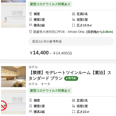
新型コロナウイルス対策あり
個室
定員
2
名
寝室
1
室
浴室
1
室
寝具
2
組
広さ
10.9
㎡
愛媛県
大洲市
田口甲36－4
Hotel Ohta
目的地から
0.8km
直近1か月の参考料金
14,400
¥
～
¥
14,400
/
泊
ホテル
【禁煙】モデレートツインルーム【素泊】ス
タンダード プラン
即予約
ホテル オータ
新型コロナウイルス対策あり
個室
定員
2
名
寝室
1
室
浴室
1
室
寝具
2
組
広さ
22
㎡