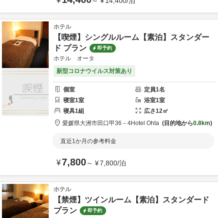
¥
～
¥
14,400
/
泊
ホテル
【喫煙】シングルルーム【素泊】スタンダー
ド プラン
即予約
ホテル オータ
新型コロナウイルス対策あり
個室
定員
1
名
寝室
1
室
浴室
1
室
寝具
1
組
広さ
12
㎡
愛媛県
大洲市
田口甲36－4
Hotel Ohta
目的地から
0.8km
直近1か月の参考料金
7,800
¥
～
¥
7,800
/
泊
ホテル
【禁煙】ツインルーム【素泊】スタンダード
プラン
即予約