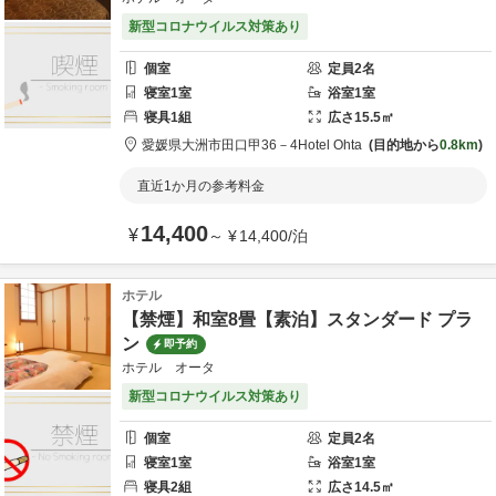
新型コロナウイルス対策あり
個室
定員
2
名
寝室
1
室
浴室
1
室
寝具
1
組
広さ
15.5
㎡
愛媛県
大洲市
田口甲36－4
Hotel Ohta
目的地から
0.8km
直近1か月の参考料金
14,400
¥
～
¥
14,400
/
泊
ホテル
【禁煙】和室8畳【素泊】スタンダード プラ
ン
即予約
ホテル オータ
新型コロナウイルス対策あり
個室
定員
2
名
寝室
1
室
浴室
1
室
寝具
2
組
広さ
14.5
㎡