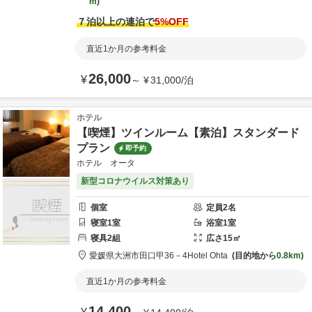
m
７泊以上の連泊で
5
%OFF
直近1か月の参考料金
26,000
¥
～
¥
31,000
/
泊
ホテル
【喫煙】ツインルーム【素泊】スタンダード
プラン
即予約
ホテル オータ
新型コロナウイルス対策あり
個室
定員
2
名
寝室
1
室
浴室
1
室
寝具
2
組
広さ
15
㎡
愛媛県
大洲市
田口甲36－4
Hotel Ohta
目的地から
0.8km
直近1か月の参考料金
14,400