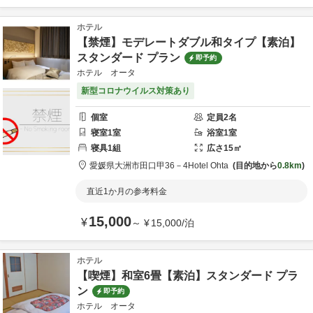
ホテル
【禁煙】モデレートダブル和タイプ【素泊】
スタンダード プラン
即予約
ホテル オータ
新型コロナウイルス対策あり
個室
定員
2
名
寝室
1
室
浴室
1
室
寝具
1
組
広さ
15
㎡
愛媛県
大洲市
田口甲36－4
Hotel Ohta
目的地から
0.8km
直近1か月の参考料金
15,000
¥
～
¥
15,000
/
泊
ホテル
【喫煙】和室6畳【素泊】スタンダード プラ
ン
即予約
ホテル オータ