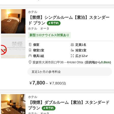
ホテル
【禁煙】シングルルーム【素泊】スタンダー
ド プラン
即予約
ホテル オータ
新型コロナウイルス対策あり
個室
定員
1
名
寝室
1
室
浴室
1
室
寝具
1
組
広さ
12
㎡
愛媛県
大洲市
田口甲36－4
Hotel Ohta
目的地から
0.8km
直近1か月の参考料金
7,800
¥
～
¥
7,800
/
泊
ホテル
【喫煙】ダブルルーム【素泊】スタンダード
プラン
即予約
ホテル オータ