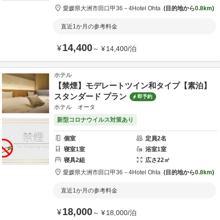
愛媛県
大洲市
田口甲36－4
Hotel Ohta
目的地から
0.8km
直近1か月の参考料金
14,400
¥
～
¥
14,400
/
泊
ホテル
【禁煙】モデレートツイン和タイプ【素泊】
スタンダード プラン
即予約
ホテル オータ
新型コロナウイルス対策あり
個室
定員
2
名
寝室
1
室
浴室
1
室
寝具
2
組
広さ
22
㎡
愛媛県
大洲市
田口甲36－4
Hotel Ohta
目的地から
0.8km
直近1か月の参考料金
18,000
¥
～
¥
18,000
/
泊