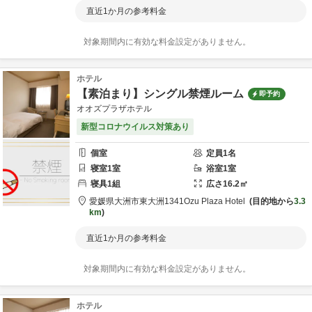
直近1か月の参考料金
対象期間内に有効な料金設定がありません。
ホテル
【素泊まり】シングル禁煙ルーム
即予約
オオズプラザホテル
新型コロナウイルス対策あり
個室
定員
1
名
寝室
1
室
浴室
1
室
寝具
1
組
広さ
16.2
㎡
愛媛県
大洲市
東大洲1341
Ozu Plaza Hotel
目的地から
3.3
km
直近1か月の参考料金
対象期間内に有効な料金設定がありません。
ホテル