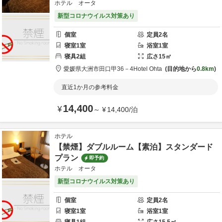
ホテル オータ
新型コロナウイルス対策あり
個室
定員
2
名
寝室
1
室
浴室
1
室
寝具
2
組
広さ
15
㎡
愛媛県
大洲市
田口甲36－4
Hotel Ohta
目的地から
0.8km
直近1か月の参考料金
14,400
¥
～
¥
14,400
/
泊
ホテル
【禁煙】ダブルルーム【素泊】スタンダード
プラン
即予約
ホテル オータ
新型コロナウイルス対策あり
個室
定員
2
名
寝室
1
室
浴室
1
室