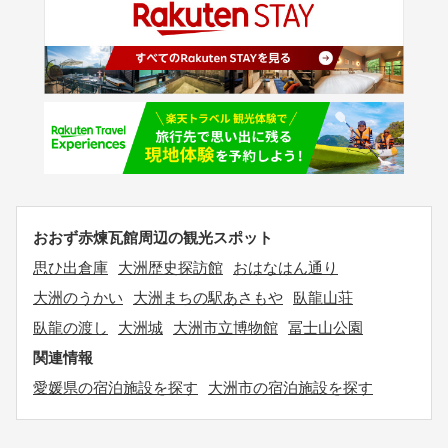
おおず赤煉瓦館周辺の観光スポット
思ひ出倉庫
大洲歴史探訪館
おはなはん通り
大洲のうかい
大洲まちの駅あさもや
臥龍山荘
臥龍の渡し
大洲城
大洲市立博物館
冨士山公園
関連情報
愛媛県の宿泊施設を探す
大洲市の宿泊施設を探す