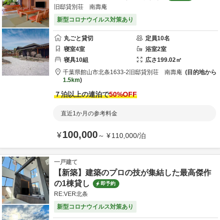
旧邸貸別荘 南壽庵
新型コロナウイルス対策あり
丸ごと貸切
定員
10
名
寝室
4
室
浴室
2
室
寝具
10
組
広さ
199.02
㎡
千葉県
館山市
北条1633-2
旧邸貸別荘 南壽庵
目的地から
1.5km
７泊以上の連泊で
50
%OFF
直近1か月の参考料金
100,000
¥
～
¥
110,000
/
泊
一戸建て
【新築】建築のプロの技が集結した最高傑作
の1棟貸し
即予約
RE:VER北条
新型コロナウイルス対策あり