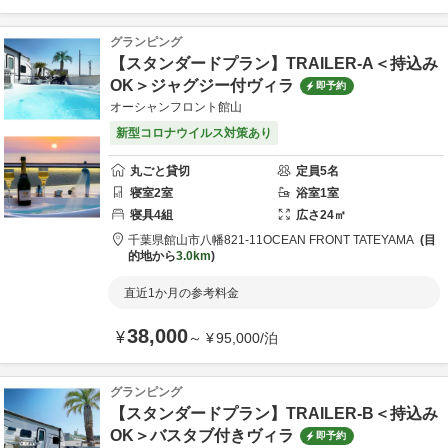
グランピング
【スタンダードプラン】TRAILER-A＜持込み
OK＞ジャグジー付ヴィラ
即予約
オーシャンフロント館山
新型コロナウイルス対策あり
丸ごと貸切
定員
5
名
寝室
2
室
浴室
1
室
寝具
4
組
広さ
24
㎡
千葉県
館山市
八幡821-11
OCEAN FRONT TATEYAMA
目
的地から
3.0km
直近1か月の参考料金
38,000
¥
～
¥
95,000
/
泊
グランピング
【スタンダードプラン】TRAILER-B＜持込み
OK＞バスタブ付きヴィラ
即予約