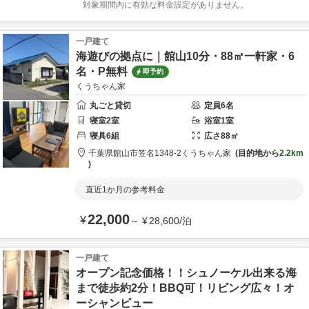
対象期間内に有効な料金設定がありません。
一戸建て
海遊びの拠点に｜館山10分・88㎡一軒家・6
名・P無料
即予約
くうちゃん家
丸ごと貸切
定員
6
名
寝室
2
室
浴室
1
室
寝具
6
組
広さ
88
㎡
千葉県
館山市
笠名1348-2
くうちゃん家
目的地から
2.2km
直近1か月の参考料金
22,000
¥
～
¥
28,600
/
泊
一戸建て
オープン記念価格！！シュノーケル出来る海
まで徒歩約2分！BBQ可！リビング広々！オ
ーシャンビュー