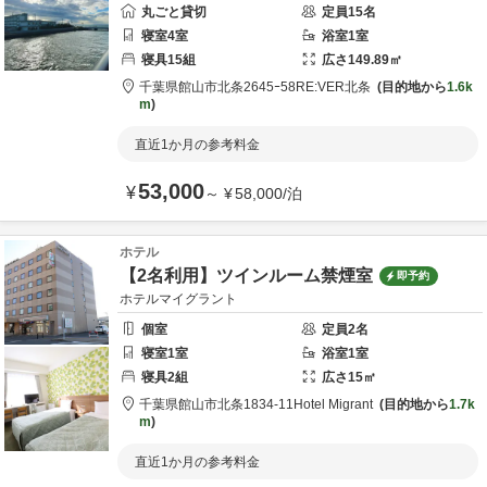
丸ごと貸切
定員
15
名
寝室
4
室
浴室
1
室
寝具
15
組
広さ
149.89
㎡
千葉県
館山市
北条2645ｰ58
RE:VER北条
目的地から
1.6k
m
直近1か月の参考料金
53,000
¥
～
¥
58,000
/
泊
ホテル
【2名利用】ツインルーム禁煙室
即予約
ホテルマイグラント
個室
定員
2
名
寝室
1
室
浴室
1
室
寝具
2
組
広さ
15
㎡
千葉県
館山市
北条1834‐11
Hotel Migrant
目的地から
1.7k
m
直近1か月の参考料金