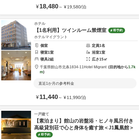
18,480
¥
～
¥
19,580
/
泊
ホテル
【1名利用】ツインルーム禁煙室
即予約
ホテルマイグラント
個室
定員
1
名
寝室
1
室
浴室
1
室
寝具
2
組
広さ
15
㎡
千葉県
館山市
北条1834‐11
Hotel Migrant
目的地から
1.7k
m
直近1か月の参考料金
11,440
¥
～
¥
11,990
/
泊
一戸建て
【素泊まり】館山の岩盤浴・ヒノキ風呂付き
高級貸別荘で心と身体を癒す旅＜J1鳳凰館＞
即予約