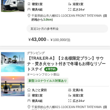
寝室
1
室
浴室
1
室
寝具
4
組
広さ
24
㎡
千葉県
館山市
八幡821-11
OCEAN FRONT TATEYAMA
目
的地から
3.0km
直近1か月の参考料金
43,000
¥
～
¥
100,000
/
泊
グランピング
【TRAILER-A】【２名様限定プラン】サウ
ナ・焚き火セット付きで冬場もお得なリゾー
トステイ
即予約
オーシャンフロント館山
新型コロナウイルス対策あり
丸ごと貸切
定員
2
名
寝室
1
室
浴室
1
室
寝具
4
組
広さ
24
㎡
千葉県
館山市
八幡821-11
OCEAN FRONT TATEYAMA
目