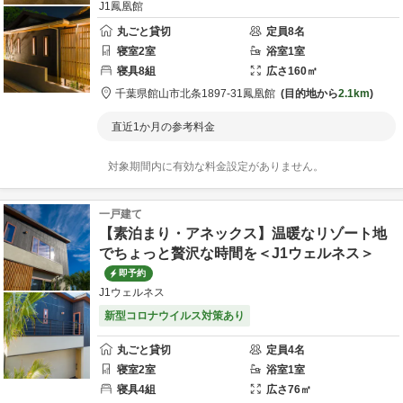
J1鳳凰館
丸ごと貸切
定員
8
名
寝室
2
室
浴室
1
室
寝具
8
組
広さ
160
㎡
千葉県
館山市
北条1897-31
鳳凰館
目的地から
2.1km
直近1か月の参考料金
対象期間内に有効な料金設定がありません。
一戸建て
【素泊まり・アネックス】温暖なリゾート地
でちょっと贅沢な時間を＜J1ウェルネス＞
即予約
J1ウェルネス
新型コロナウイルス対策あり
丸ごと貸切
定員
4
名
寝室
2
室
浴室
1
室
寝具
4
組
広さ
76
㎡