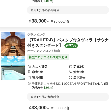
的地から
3.0km
直近1か月の参考料金
38,000
¥
～
¥
95,000
/
泊
グランピング
【TRAILER-B】バスタブ付きヴィラ【サウナ
付きスタンダード】
即予約
オーシャンフロント館山
新型コロナウイルス対策あり
丸ごと貸切
定員
2
名
寝室
1
室
浴室
1
室
寝具
4
組
広さ
20
㎡
千葉県
館山市
八幡821-11
OCEAN FRONT TATEYAMA
目
的地から
3.0km
直近1か月の参考料金
38,000
¥
～
¥
95,000
/
泊