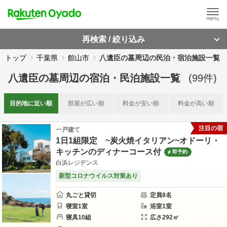
再検索 / 絞り込み
トップ
千葉県
館山市
八遺臣の墓周辺の民泊・宿泊施設一覧
八遺臣の墓周辺
の
宿泊・民泊施設一覧
(
99
件)
目的地に
近い順
部屋が
広い順
料金が
安い順
料金が
高い順
注目の宿
一戸建て
1日1組限定 ~炭火焼イタリアン~オドーリ・
キッチンのディナーコース付
即予約
白浜レジデンス
新型コロナウイルス対策あり
丸ごと貸切
定員
8
名
寝室
1
室
浴室
1
室
寝具
10
組
広さ
292
㎡