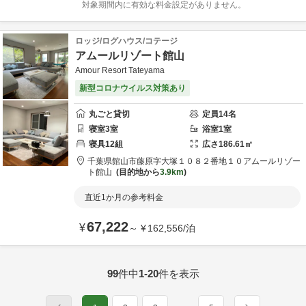
対象期間内に有効な料金設定がありません。
ロッジ/ログハウス/コテージ
アムールリゾート館山
Amour Resort Tateyama
新型コロナウイルス対策あり
丸ごと貸切
定員
14
名
寝室
3
室
浴室
1
室
寝具
12
組
広さ
186.61
㎡
千葉県
館山市
藤原字大塚１０８２番地１０
アムールリゾー
ト館山
目的地から
3.9km
直近1か月の参考料金
67,222
¥
～
¥
162,556
/
泊
99
件中
1-20
件を表示