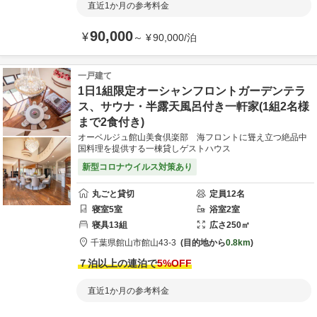
直近1か月の参考料金
90,000
¥
～
¥
90,000
/
泊
一戸建て
1日1組限定オーシャンフロントガーデンテラ
ス、サウナ・半露天風呂付き一軒家(1組2名様
まで2食付き)
オーベルジュ館山美食倶楽部 海フロントに聳え立つ絶品中
国料理を提供する一棟貸しゲストハウス
新型コロナウイルス対策あり
丸ごと貸切
定員
12
名
寝室
5
室
浴室
2
室
寝具
13
組
広さ
250
㎡
千葉県
館山市
館山43-3
目的地から
0.8km
７泊以上の連泊で
5
%OFF
直近1か月の参考料金