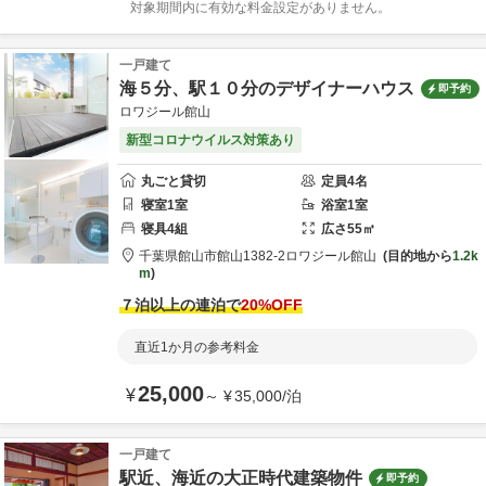
対象期間内に有効な料金設定がありません。
一戸建て
海５分、駅１０分のデザイナーハウス
即予約
ロワジール館山
新型コロナウイルス対策あり
丸ごと貸切
定員
4
名
寝室
1
室
浴室
1
室
寝具
4
組
広さ
55
㎡
千葉県
館山市
館山1382-2
ロワジール館山
目的地から
1.2k
m
７泊以上の連泊で
20
%OFF
直近1か月の参考料金
25,000
¥
～
¥
35,000
/
泊
一戸建て
駅近、海近の大正時代建築物件
即予約