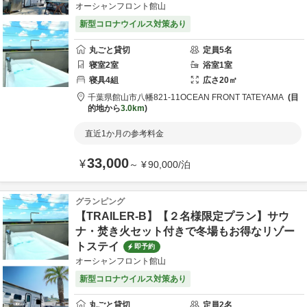
オーシャンフロント館山
新型コロナウイルス対策あり
丸ごと貸切
定員
5
名
寝室
2
室
浴室
1
室
寝具
4
組
広さ
20
㎡
千葉県
館山市
八幡821-11
OCEAN FRONT TATEYAMA
目
的地から
3.0km
直近1か月の参考料金
33,000
¥
～
¥
90,000
/
泊
グランピング
【TRAILER-B】【２名様限定プラン】サウ
ナ・焚き火セット付きで冬場もお得なリゾー
トステイ
即予約
オーシャンフロント館山
新型コロナウイルス対策あり
丸ごと貸切
定員
2
名