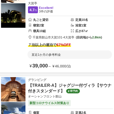
大賀亭
Excellent!
4.7
/5
3
件の評価
丸ごと貸切
定員
10
名
寝室
2
室
浴室
1
室
寝具
10
組
広さ
87
㎡
千葉県
館山市
大賀101-4
大賀亭
目的地から
2.8km
７泊以上の連泊で
67
%OFF
直近1か月の参考料金
39,000
¥
～
¥
46,000
/
泊
グランピング
【TRAILER-A】ジャグジー付ヴィラ【サウナ
付きスタンダード】
即予約
オーシャンフロント館山
新型コロナウイルス対策あり
個室
定員
2
名