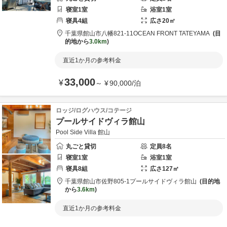
寝室
1
室
浴室
1
室
寝具
4
組
広さ
20
㎡
千葉県
館山市
八幡821-11
OCEAN FRONT TATEYAMA
目
的地から
3.0km
直近1か月の参考料金
33,000
¥
～
¥
90,000
/
泊
ロッジ/ログハウス/コテージ
プールサイドヴィラ館山
Pool Side Villa 館山
丸ごと貸切
定員
8
名
寝室
1
室
浴室
1
室
寝具
8
組
広さ
127
㎡
千葉県
館山市
佐野805-1
プールサイドヴィラ館山
目的地
から
3.6km
直近1か月の参考料金