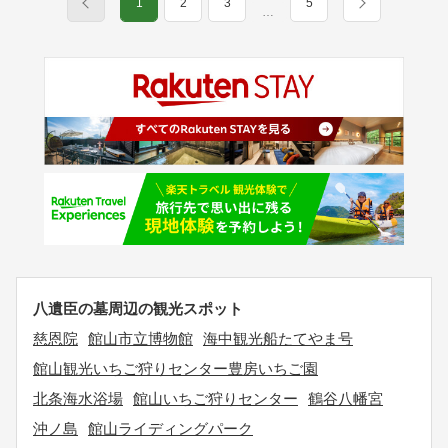
1
2
3
5
…
八遺臣の墓周辺の観光スポット
慈恩院
館山市立博物館
海中観光船たてやま号
館山観光いちご狩りセンター豊房いちご園
北条海水浴場
館山いちご狩りセンター
鶴谷八幡宮
沖ノ島
館山ライディングパーク