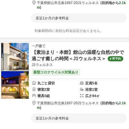
千葉県
館山市
北条1897-20
J1ウェルネス
目的地から
2.1k
m
直近1か月の参考料金
対象期間内に有効な料金設定がありません。
一戸建て
【素泊まり・本館】館山の温暖な自然の中で
過ごす癒しの時間＜J1ウェルネス＞
即予約
J1ウェルネス
新型コロナウイルス対策あり
丸ごと貸切
定員
5
名
寝室
2
室
浴室
1
室
寝具
5
組
広さ
94
㎡
千葉県
館山市
北条1897-20
J1ウェルネス
目的地から
2.1k
m
直近1か月の参考料金