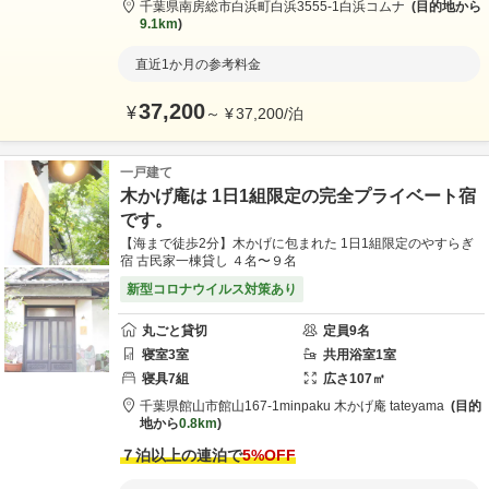
千葉県
南房総市
白浜町白浜3555-1
白浜コムナ
目的地から
9.1km
直近1か月の参考料金
37,200
¥
～
¥
37,200
/
泊
一戸建て
木かげ庵は 1日1組限定の完全プライベート宿
です。
【海まで徒歩2分】木かげに包まれた 1日1組限定のやすらぎ
宿 古民家一棟貸し ４名〜９名
新型コロナウイルス対策あり
丸ごと貸切
定員
9
名
寝室
3
室
共用
浴室
1
室
寝具
7
組
広さ
107
㎡
千葉県
館山市
館山167-1
minpaku 木かげ庵 tateyama
目的
地から
0.8km
７泊以上の連泊で
5
%OFF