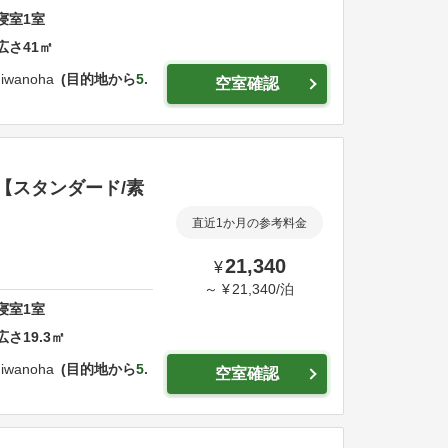
寝室
1
室
広さ
41
㎡
shiwanoha
目的地から
5.
空室確認
|【スタンダード/素
直近1か月の参考料金
21,340
¥
～
¥
21,340
/
泊
寝室
1
室
広さ
19.3
㎡
shiwanoha
目的地から
5.
空室確認