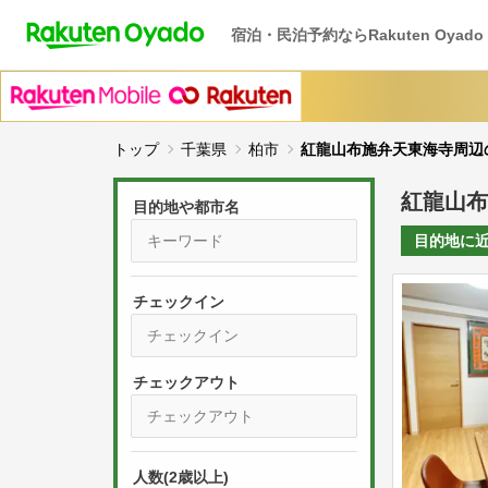
宿泊・民泊予約ならRakuten Oyado
トップ
千葉県
柏市
紅龍山布施弁天東海寺周辺
紅龍山布
目的地や都市名
目的地に
チェックイン
P
r
e
P
s
人数(2歳以上)
r
s