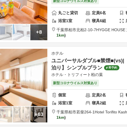
新型コロナウイルス対策あり
丸ごと貸切
定員
6
名
浴室
1
室
寝具
6
組
千葉県
柏市
北柏2-10-7
HYGGE HOUS
+8
1km
ホテル
ユニバーサルダブル■禁煙■(vs)
泊り】シンプルプラン
即予約
ホテル・トリフィート柏の葉
新型コロナウイルス対策あり
個室
定員
2
名
浴室
1
室
寝具
2
組
千葉県
柏市
若柴264-1
Hotel Torifito Ka
+63
1km