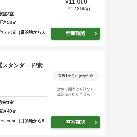
11,000
¥
～
¥
12,316
/
泊
寝室
2
室
広さ
53
㎡
E 旅人の家
目的地から
3.
空室確認
|【スタンダード/素
直近1か月の参考料金
対象期間内に有効な料
金設定がありません。
寝室
1
室
広さ
40
㎡
shiwanoha
目的地から
5.
空室確認