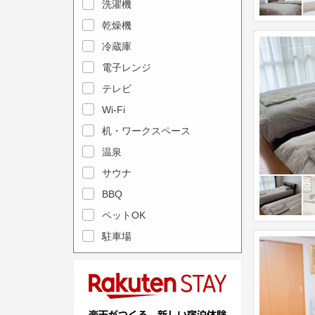
e
洗濯機
l
c
e
乾燥機
a
n
冷蔵庫
l
d
電子レンジ
e
a
テレビ
n
r
Wi-Fi
d
a
机・ワークスペース
a
n
r
温泉
d
a
s
サウナ
n
e
BBQ
d
l
ペットOK
s
e
駐車場
e
c
l
t
e
a
c
d
t