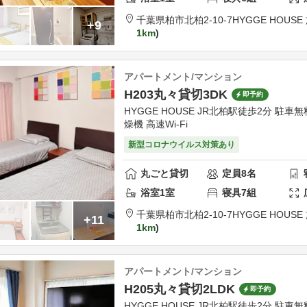
千葉県
柏市
北柏2-10-7
HYGGE HOUS
+9
1km
アパートメント/マンション
H203丸々貸切3DK
即予約
HYGGE HOUSE JR北柏駅徒歩2分 駐車
燥機 高速Wi-Fi
新型コロナウイルス対策あり
丸ごと貸切
定員
8
名
浴室
1
室
寝具
7
組
千葉県
柏市
北柏2-10-7
HYGGE HOUS
+11
1km
アパートメント/マンション
H205丸々貸切2LDK
即予約
HYGGE HOUSE JR北柏駅徒歩2分 駐車