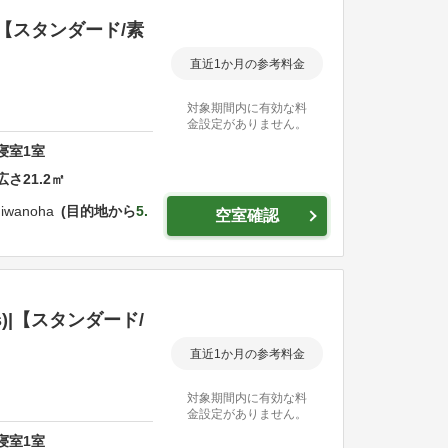
|【スタンダード/素
直近1か月の参考料金
対象期間内に有効な料
金設定がありません。
寝室
1
室
広さ
21.2
㎡
shiwanoha
目的地から
5.
空室確認
)|【スタンダード/
直近1か月の参考料金
対象期間内に有効な料
金設定がありません。
寝室
1
室