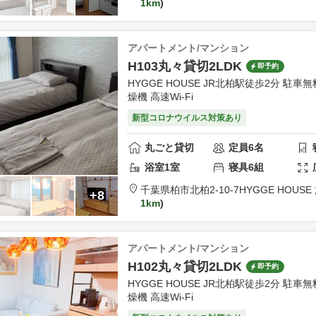
1km
アパートメント/マンション
H103丸々貸切2LDK
即予約
HYGGE HOUSE JR北柏駅徒歩2分 駐車
燥機 高速Wi-Fi
新型コロナウイルス対策あり
丸ごと貸切
定員
6
名
浴室
1
室
寝具
6
組
千葉県
柏市
北柏2-10-7
HYGGE HOUS
+8
1km
アパートメント/マンション
H102丸々貸切2LDK
即予約
HYGGE HOUSE JR北柏駅徒歩2分 駐車
燥機 高速Wi-Fi