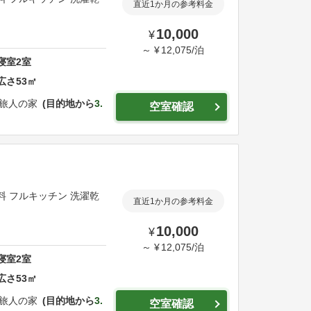
直近1か月の参考料金
10,000
¥
～
¥
12,075
/
泊
寝室
2
室
広さ
53
㎡
E 旅人の家
目的地から
3.
空室確認
無料 フルキッチン 洗濯乾
直近1か月の参考料金
10,000
¥
～
¥
12,075
/
泊
寝室
2
室
広さ
53
㎡
E 旅人の家
目的地から
3.
空室確認