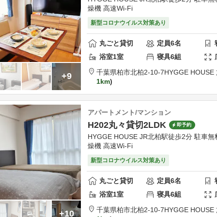
燥機 高速Wi-Fi
新型コロナウイルス対策あり
丸ごと貸切
定員
6
名
浴室
1
室
寝具
6
組
千葉県
柏市
北柏2-10-7
HYGGE HOUS
+9
1km
アパートメント/マンション
H202丸々貸切2LDK
即予約
HYGGE HOUSE JR北柏駅徒歩2分 駐車
燥機 高速Wi-Fi
新型コロナウイルス対策あり
丸ごと貸切
定員
6
名
浴室
1
室
寝具
6
組
千葉県
柏市
北柏2-10-7
HYGGE HOUS
+10