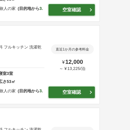
E 旅人の家
目的地から
3.
空室確認
無料 フルキッチン 洗濯乾
直近1か月の参考料金
12,000
¥
～
¥
13,225
/
泊
寝室
3
室
広さ
53
㎡
E 旅人の家
目的地から
3.
空室確認
無料 フルキッチン 洗濯乾