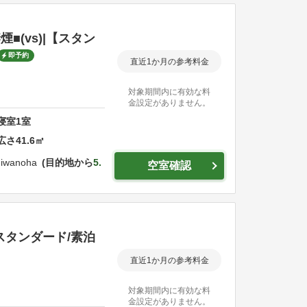
■(vs)|【スタン
即予約
直近1か月の参考料金
対象期間内に有効な料
金設定がありません。
寝室
1
室
広さ
41.6
㎡
shiwanoha
目的地から
5.
空室確認
【スタンダード/素泊
直近1か月の参考料金
対象期間内に有効な料
金設定がありません。