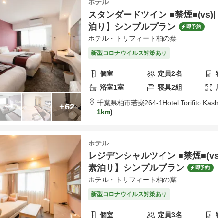
ホテル
スタンダードツイン ■禁煙■(vs)
泊り】シンプルプラン
即予約
ホテル・トリフィート柏の葉
新型コロナウイルス対策あり
個室
定員
2
名
浴室
1
室
寝具
2
組
千葉県
柏市
若柴264-1
Hotel Torifito Ka
+62
1km
ホテル
レジデンシャルツイン ■禁煙■(vs
素泊り】シンプルプラン
即予約
ホテル・トリフィート柏の葉
新型コロナウイルス対策あり
個室
定員
3
名