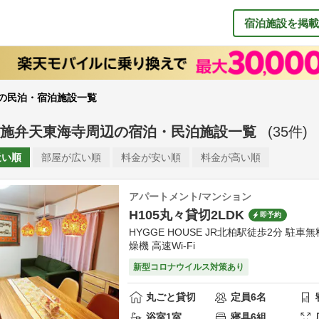
宿泊施設を掲載
の民泊・宿泊施設一覧
施弁天東海寺周辺
の
宿泊・民泊施設一覧
(
35
件)
近い順
部屋が
広い順
料金が
安い順
料金が
高い順
アパートメント/マンション
H105丸々貸切2LDK
即予約
HYGGE HOUSE JR北柏駅徒歩2分 駐車
燥機 高速Wi-Fi
新型コロナウイルス対策あり
丸ごと貸切
定員
6
名
浴室
1
室
寝具
6
組