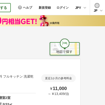
する
ヘルプ
新規登録
ログイン
JPY
JP
無料 フルキッチン 洗濯乾
直近1か月の参考料金
11,000
¥
～
¥
13,409
/
泊
寝室
2
室
広さ
53
㎡