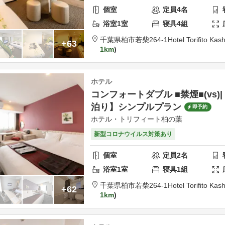
個室
定員
4
名
浴室
1
室
寝具
4
組
千葉県
柏市
若柴264-1
Hotel Torifito Ka
+63
1km
ホテル
コンフォートダブル ■禁煙■(vs)
泊り】シンプルプラン
即予約
ホテル・トリフィート柏の葉
新型コロナウイルス対策あり
個室
定員
2
名
浴室
1
室
寝具
1
組
千葉県
柏市
若柴264-1
Hotel Torifito Ka
+62
1km