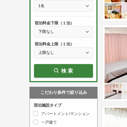
e
t
s
h
s
e
宿泊料金下限（１泊）
t
d
h
o
e
w
宿泊料金上限（１泊）
d
n
o
a
w
r
検索
n
r
a
o
r
w
こだわり条件で絞り込み
r
k
o
e
宿泊施設タイプ
w
y
アパートメント/マンション
k
t
一戸建て
e
o