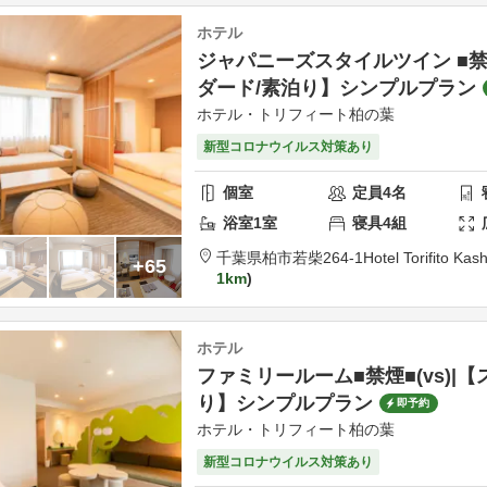
ホテル
ジャパニーズスタイルツイン ■禁煙
ダード/素泊り】シンプルプラン
ホテル・トリフィート柏の葉
新型コロナウイルス対策あり
個室
定員
4
名
浴室
1
室
寝具
4
組
千葉県
柏市
若柴264-1
Hotel Torifito Ka
+65
1km
ホテル
ファミリールーム■禁煙■(vs)|
り】シンプルプラン
即予約
ホテル・トリフィート柏の葉
新型コロナウイルス対策あり