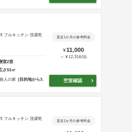
無料 フルキッチン 洗濯乾
直近1か月の参考料金
11,000
¥
～
¥
12,316
/
泊
寝室
2
室
広さ
53
㎡
E 旅人の家
目的地から
3.
空室確認
無料 フルキッチン 洗濯乾
直近1か月の参考料金