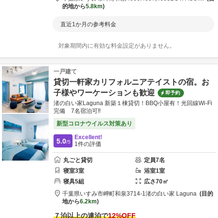
的地から
5.8km
直近1か月の参考料金
対象期間内に有効な料金設定がありません。
一戸建て
貸切一軒家カリフォルニアテイストの宿。お
子様やワーケーションも歓迎
即予約
渚の白い家Laguna 新築１棟貸切！BBQ小屋有！光回線Wi-Fi
完備 7名宿泊可‼︎
新型コロナウイルス対策あり
Excellent!
5.0
/5
1
件の評価
丸ごと貸切
定員
7
名
寝室
3
室
浴室
1
室
寝具
5
組
広さ
70
㎡
千葉県
いすみ市
岬町和泉3714-1
渚の白い家 Laguna
目的
地から
6.2km
７泊以上の連泊で
12
%OFF