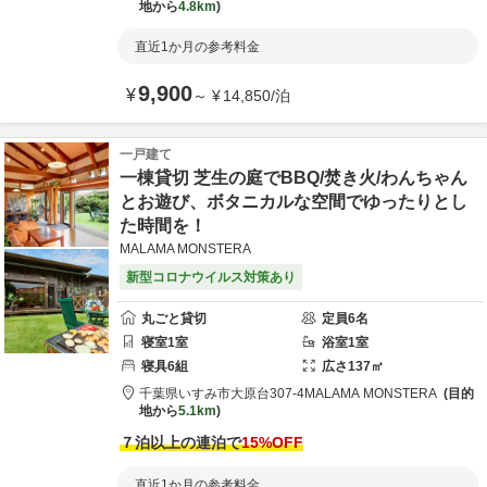
地から
4.8km
直近1か月の参考料金
9,900
¥
～
¥
14,850
/
泊
一戸建て
一棟貸切 芝生の庭でBBQ/焚き火/わんちゃん
とお遊び、ボタニカルな空間でゆったりとし
た時間を！
MALAMA MONSTERA
新型コロナウイルス対策あり
丸ごと貸切
定員
6
名
寝室
1
室
浴室
1
室
寝具
6
組
広さ
137
㎡
千葉県
いすみ市
大原台307-4
MALAMA MONSTERA
目的
地から
5.1km
７泊以上の連泊で
15
%OFF
直近1か月の参考料金