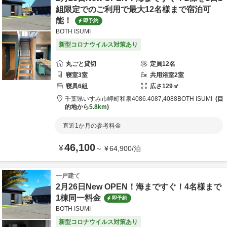
組限定でのご利用で最大12名様まで宿泊可
能！
即予約
BOTH ISUMI
新型コロナウイルス対策あり
丸ごと貸切
定員
12
名
寝室
3
室
共用
浴室
2
室
寝具
6
組
広さ
129
㎡
千葉県
いすみ市
岬町和泉4086.4087,4088
BOTH ISUMI
目
的地から
5.8km
直近1か月の参考料金
46,100
¥
～
¥
64,900
/
泊
一戸建て
2月26日New OPEN！海まですぐ！4名様まで
1棟同一料金
即予約
BOTH ISUMI
新型コロナウイルス対策あり