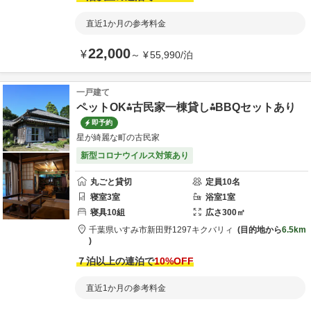
直近1か月の参考料金
22,000
¥
～
¥
55,990
/
泊
一戸建て
ペットOK⁂古民家一棟貸し⁂BBQセットあり
即予約
星が綺麗な町の古民家
新型コロナウイルス対策あり
丸ごと貸切
定員
10
名
寝室
3
室
浴室
1
室
寝具
10
組
広さ
300
㎡
千葉県
いすみ市
新田野1297
キクバリィ
目的地から
6.5km
７泊以上の連泊で
10
%OFF
直近1か月の参考料金