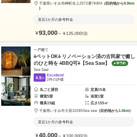
千葉県
いすみ市
岬町谷上2572番7
KIRA
目的地から
9.9km
直近1か月の参考料金
93,000
¥
～
¥
135,000
/
泊
一戸建て
⁂ペットOK⁂ リノベーション済の古民家で癒し
のひと時を ⁂BBQ可⁂【Sea Saw】
即予約
Sea Saw
Excellent!
4.5
/5
2
件の評価
丸ごと貸切
定員
15
名
寝室
5
室
浴室
1
室
寝具
15
組
広さ
155
㎡
千葉県
いすみ市
大原10285
Sea saw
目的地から
1.0km
直近1か月の参考料金
40,000
¥
～
¥
100,000
/
泊