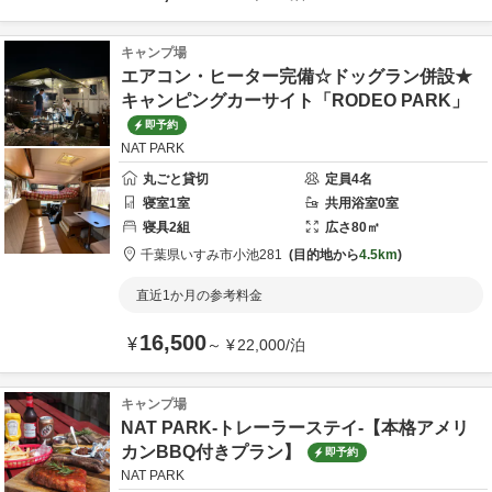
キャンプ場
エアコン・ヒーター完備☆ドッグラン併設★
キャンピングカーサイト「RODEO PARK」
即予約
NAT PARK
丸ごと貸切
定員
4
名
寝室
1
室
共用
浴室
0
室
寝具
2
組
広さ
80
㎡
千葉県
いすみ市
小池281
目的地から
4.5km
直近1か月の参考料金
16,500
¥
～
¥
22,000
/
泊
キャンプ場
NAT PARK-トレーラーステイ-【本格アメリ
カンBBQ付きプラン】
即予約
NAT PARK