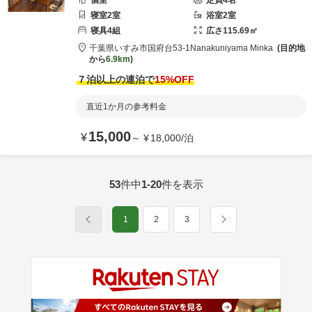
個室
定員
4
名
寝室
2
室
浴室
2
室
寝具
4
組
広さ
115.69
㎡
千葉県
いすみ市
国府台53-1
Nanakuniyama Minka
目的地
から
6.9km
７泊以上の連泊で
15
%OFF
直近1か月の参考料金
15,000
¥
～
¥
18,000
/
泊
53
件中
1-20
件を表示
1
2
3