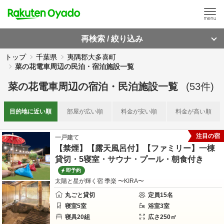
再検索 / 絞り込み
トップ
千葉県
夷隅郡大多喜町
菜の花電車周辺の民泊・宿泊施設一覧
菜の花電車周辺
の
宿泊・民泊施設一覧
(
53
件)
目的地に
近い順
部屋が
広い順
料金が
安い順
料金が
高い順
注目の宿
一戸建て
【禁煙】【露天風呂付】【ファミリー】一棟
貸切・5寝室・サウナ・プール・朝食付き
即予約
太陽と星が輝く宿 季楽 〜KIRA〜
丸ごと貸切
定員
15
名
寝室
5
室
浴室
3
室
寝具
20
組
広さ
250
㎡