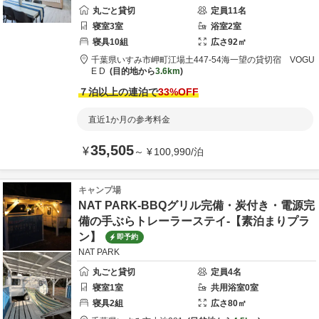
丸ごと貸切
定員
11
名
寝室
3
室
浴室
2
室
寝具
10
組
広さ
92
㎡
千葉県
いすみ市
岬町江場土447-54
海一望の貸切宿 VOGU
E D
目的地から
3.6km
７泊以上の連泊で
33
%OFF
直近1か月の参考料金
35,505
¥
～
¥
100,990
/
泊
キャンプ場
NAT PARK-BBQグリル完備・炭付き・電源完
備の手ぶらトレーラーステイ-【素泊まりプラ
ン】
即予約
NAT PARK
丸ごと貸切
定員
4
名
寝室
1
室
共用
浴室
0
室
寝具
2
組
広さ
80
㎡