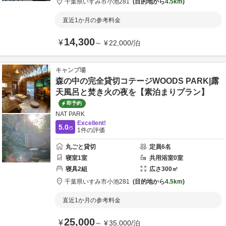
千葉県
いすみ市
小池281
目的地から
4.5km
直近1か月の参考料金
14,300
¥
～
¥
22,000
/
泊
キャンプ場
森の中の完全貸切コテージWOODS PARK|露
天風呂と焚き火の夜を【素泊まりプラン】
即予約
NAT PARK
Excellent!
5.0
/5
1
件の評価
丸ごと貸切
定員
6
名
寝室
1
室
共用
浴室
0
室
寝具
2
組
広さ
300
㎡
千葉県
いすみ市
小池281
目的地から
4.5km
直近1か月の参考料金
25,000
¥
～
¥
35,000
/
泊