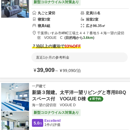
新型コロナウイルス対策あり
丸ごと貸切
定員
11
名
寝室
3
室
浴室
2
室
寝具
6
組
広さ
96.35
㎡
千葉県
いすみ市
岬町江場土４４７番地５４
海一望の貸切
宿 VOGUE C
目的地から
3.6km
７泊以上の連泊で
33
%OFF
直近1か月の参考料金
39,909
¥
～
¥
99,090
/
泊
一戸建て
新築３階建。太平洋一望リビングと専用BBQ
スペース付 VOGUE D棟
即予約
海一望の貸切宿 VOGUE D
新型コロナウイルス対策あり
Excellent!
5.0
/5
1
件の評価