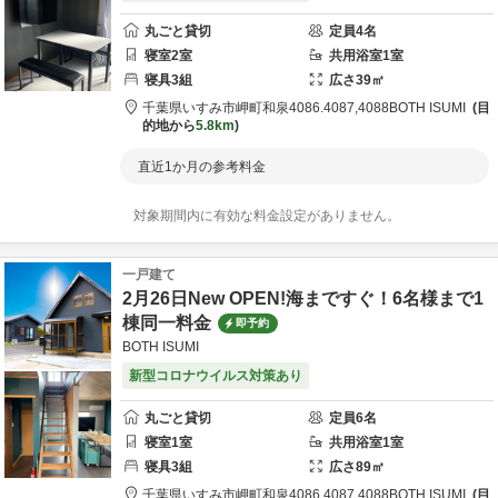
丸ごと貸切
定員
4
名
寝室
2
室
共用
浴室
1
室
寝具
3
組
広さ
39
㎡
千葉県
いすみ市
岬町和泉4086.4087,4088
BOTH ISUMI
目
的地から
5.8km
直近1か月の参考料金
対象期間内に有効な料金設定がありません。
一戸建て
2月26日New OPEN!海まですぐ！6名様まで1
棟同一料金
即予約
BOTH ISUMI
新型コロナウイルス対策あり
丸ごと貸切
定員
6
名
寝室
1
室
共用
浴室
1
室
寝具
3
組
広さ
89
㎡
千葉県
いすみ市
岬町和泉4086.4087,4088
BOTH ISUMI
目