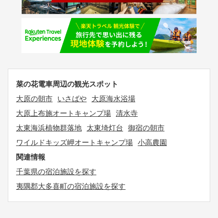
菜の花電車周辺の観光スポット
大原の朝市
いさばや
大原海水浴場
大原上布施オートキャンプ場
清水寺
太東海浜植物群落地
太東埼灯台
御宿の朝市
ワイルドキッズ岬オートキャンプ場
小高農園
関連情報
千葉県の宿泊施設を探す
夷隅郡大多喜町の宿泊施設を探す