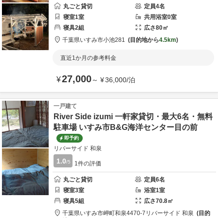
丸ごと貸切
定員
4
名
寝室
1
室
共用
浴室
0
室
寝具
2
組
広さ
80
㎡
千葉県
いすみ市
小池281
目的地から
4.5km
直近1か月の参考料金
27,000
¥
～
¥
36,000
/
泊
一戸建て
River Side izumi 一軒家貸切・最大6名・無料
駐車場 いすみ市B&G海洋センター目の前
即予約
リバーサイド 和泉
1.0
/5
1
件の評価
丸ごと貸切
定員
6
名
寝室
3
室
浴室
1
室
寝具
5
組
広さ
70.8
㎡
千葉県
いすみ市
岬町和泉4470-7
リバーサイド 和泉
目的