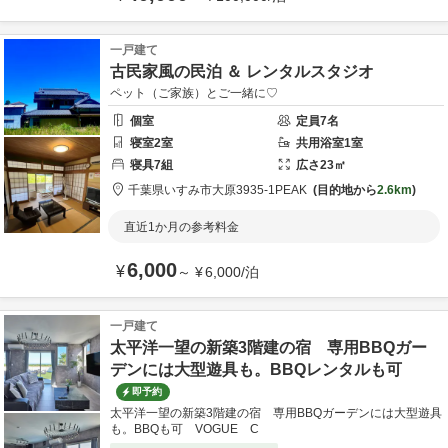
一戸建て
古民家風の民泊 ＆ レンタルスタジオ
ペット（ご家族）とご一緒に♡
個室
定員
7
名
寝室
2
室
共用
浴室
1
室
寝具
7
組
広さ
23
㎡
千葉県
いすみ市
大原3935-1
PEAK
目的地から
2.6km
直近1か月の参考料金
6,000
¥
～
¥
6,000
/
泊
一戸建て
太平洋一望の新築3階建の宿 専用BBQガー
デンには大型遊具も。BBQレンタルも可
即予約
太平洋一望の新築3階建の宿 専用BBQガーデンには大型遊具
も。BBQも可 VOGUE C