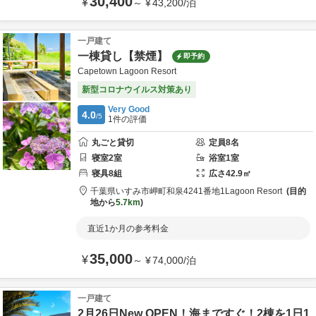
30,400
¥
～
¥
43,200
/
泊
一戸建て
一棟貸し【禁煙】
即予約
Capetown Lagoon Resort
新型コロナウイルス対策あり
Very Good
4.0
/5
1
件の評価
丸ごと貸切
定員
8
名
寝室
2
室
浴室
1
室
寝具
8
組
広さ
42.9
㎡
千葉県
いすみ市
岬町和泉4241番地1
Lagoon Resort
目的
地から
5.7km
直近1か月の参考料金
35,000
¥
～
¥
74,000
/
泊
一戸建て
2月26日New OPEN！海まですぐ！2棟を1日1