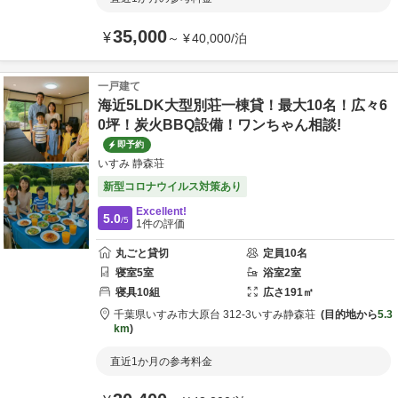
35,000
¥
～
¥
40,000
/
泊
一戸建て
海近5LDK大型別荘一棟貸！最大10名！広々6
0坪！炭火BBQ設備！ワンちゃん相談!
即予約
いすみ 静森荘
新型コロナウイルス対策あり
Excellent!
5.0
/5
1
件の評価
丸ごと貸切
定員
10
名
寝室
5
室
浴室
2
室
寝具
10
組
広さ
191
㎡
千葉県
いすみ市
大原台 312-3
いすみ静森荘
目的地から
5.3
km
直近1か月の参考料金