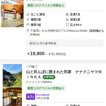
新型コロナウイルス対策あり
丸ごと貸切
定員
7
名
寝室
3
室
浴室
1
室
寝具
7
組
広さ
89
㎡
千葉県
いすみ市
岬町泉2773-2
Hikaruya Bettei
目的地から
6.9km
直近1か月の参考料金
19,800
¥
～
¥
31,900
/
泊
一戸建て
山と田んぼに囲まれた民家 ナナクニヤマＭ
ＩＮＫＡ
即予約
ナナクニヤマMINKA
新型コロナウイルス対策あり
Excellent!
4.7
/5
3
件の評価