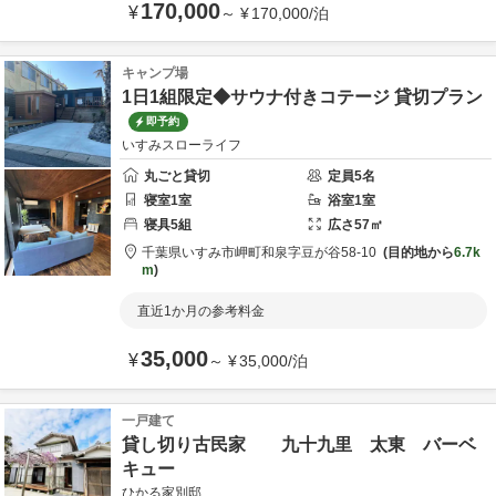
170,000
¥
～
¥
170,000
/
泊
キャンプ場
1日1組限定◆サウナ付きコテージ 貸切プラン
即予約
いすみスローライフ
丸ごと貸切
定員
5
名
寝室
1
室
浴室
1
室
寝具
5
組
広さ
57
㎡
千葉県
いすみ市
岬町和泉字豆が谷58-10
目的地から
6.7k
m
直近1か月の参考料金
35,000
¥
～
¥
35,000
/
泊
一戸建て
貸し切り古民家 九十九里 太東 バーベ
キュー
ひかる家別邸