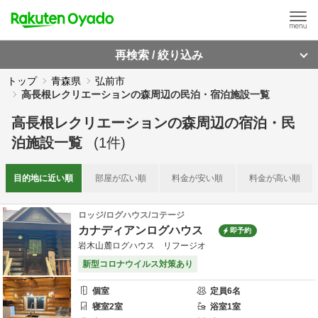
再検索 / 絞り込み
トップ
青森県
弘前市
高長根レクリエーションの森周辺の民泊・宿泊施設一覧
高長根レクリエーションの森周辺
の
宿泊・民
泊施設一覧
(
1
件)
目的地に
近い順
部屋が
広い順
料金が
安い順
料金が
高い順
ロッジ/ログハウス/コテージ
カナディアンログハウス
即予約
岩木山麓ログハウス リフージオ
新型コロナウイルス対策あり
個室
定員
6
名
寝室
2
室
浴室
1
室