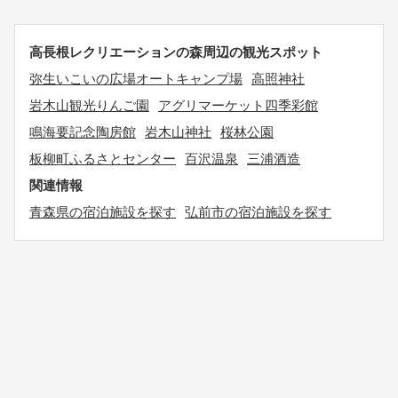
高長根レクリエーションの森周辺の観光スポット
弥生いこいの広場オートキャンプ場
高照神社
岩木山観光りんご園
アグリマーケット四季彩館
鳴海要記念陶房館
岩木山神社
桜林公園
板柳町ふるさとセンター
百沢温泉
三浦酒造
関連情報
青森県の宿泊施設を探す
弘前市の宿泊施設を探す