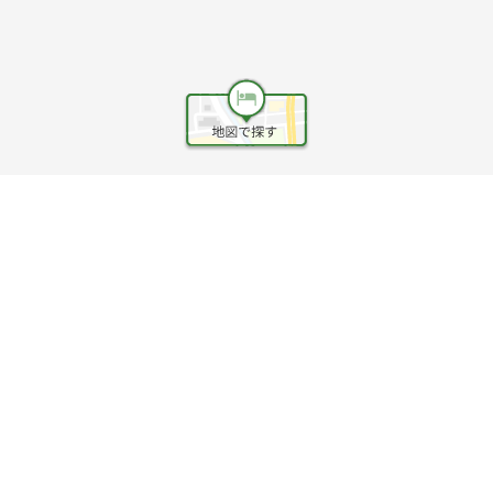
ヘルプ
利用規約
旅行業約款
旅行条件書
旅行業務取扱料金表
個人情報保護方針
会社情報
クッキーポリシー
©Rakuten Group, Inc.