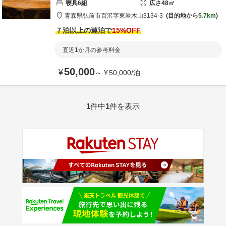
寝具
6
組
広さ
48
㎡
青森県
弘前市
百沢字東岩木山3134-3
目的地から
5.7km
７泊以上の連泊で
15
%OFF
直近1か月の参考料金
50,000
¥
～
¥
50,000
/
泊
1
件中
1
件を表示