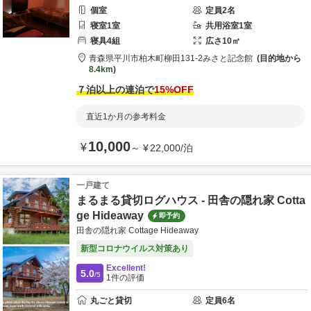
個室
定員
2
名
寝室
1
室
共用
浴室
1
室
寝具
4
組
広さ
10
㎡
青森県
平川市
柏木町柳田131-2
みさと記念館
目的地から
8.4km
７泊以上の連泊で
15
%OFF
直近1か月の参考料金
10,000
¥
～
¥
22,000
/
泊
一戸建て
まるまる貸切ログハウス - 田舎の隠れ家 Cotta
ge Hideaway
即予約
田舎の隠れ家 Cottage Hideaway
新型コロナウイルス対策あり
Excellent!
5.0
/5
1
件の評価
丸ごと貸切
定員
6
名