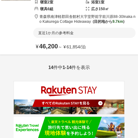
寝室
2
室
浴室
1
室
寝具
6
組
広さ
150
㎡
青森県
南津軽郡
田舎館村大字堂野前字前川原88-30
Inaka n
o Kakurega Cottage Hideaway
目的地から
9.7km
直近1か月の参考料金
46,200
¥
～
¥
61,854
/
泊
14
件中
1-14
件を表示