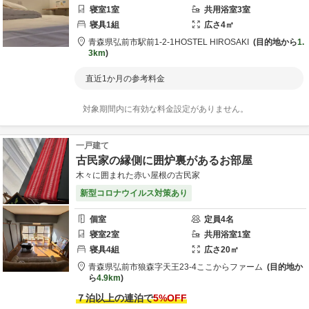
寝室
1
室
共用
浴室
3
室
寝具
1
組
広さ
4
㎡
青森県
弘前市
駅前1-2-1
HOSTEL HIROSAKI
目的地から
1.
3km
直近1か月の参考料金
対象期間内に有効な料金設定がありません。
一戸建て
古民家の縁側に囲炉裏があるお部屋
木々に囲まれた赤い屋根の古民家
新型コロナウイルス対策あり
個室
定員
4
名
寝室
2
室
共用
浴室
1
室
寝具
4
組
広さ
20
㎡
青森県
弘前市
狼森字天王23-4
ここからファーム
目的地か
ら
4.9km
７泊以上の連泊で
5
%OFF