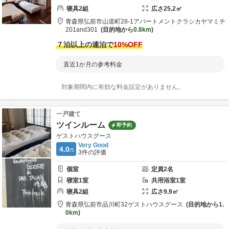
寝具
2
組
広さ
25.2
㎡
青森県
弘前市
山道町28-1
アパートメントクラシカヤマミチ
201and301
目的地から
0.8km
７泊以上の連泊で
10
%OFF
直近1か月の参考料金
対象期間内に有効な料金設定がありません。
一戸建て
ツインルーム
即予約
ゲストハウスグース
Very Good
4.0
/5
3
件の評価
個室
定員
2
名
寝室
1
室
共用
浴室
1
室
寝具
2
組
広さ
9.9
㎡
青森県
弘前市
品川町32
ゲストハウスグース
目的地から
1.
0km