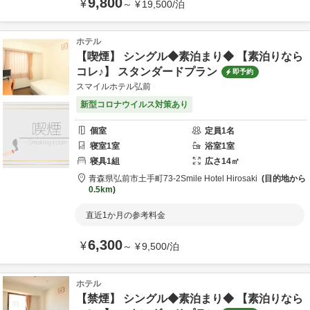
9,800
¥
～
¥
19,500
/
泊
ホテル
【喫煙】 シングル◆素泊まり◆ 【素泊りなら
コレ♪】 スタンダードプラン
即予約
スマイルホテル弘前
新型コロナウイルス対策あり
個室
定員
1
名
寝室
1
室
浴室
1
室
寝具
1
組
広さ
14
㎡
青森県
弘前市
土手町73-2
Smile Hotel Hirosaki
目的地から
0.5km
直近1か月の参考料金
6,300
¥
～
¥
9,500
/
泊
ホテル
【禁煙】 シングル◆素泊まり◆ 【素泊りなら