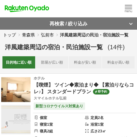
再検索 / 絞り込み
トップ
青森県
弘前市
洋風建築周辺の民泊・宿泊施設一覧
洋風建築周辺
の
宿泊・民泊施設一覧
(
14
件)
目的地に
近い順
部屋が
広い順
料金が
安い順
料金が
高い順
ホテル
【喫煙】 ツイン◆素泊まり◆ 【素泊りならコ
レ♪】 スタンダードプラン
即予約
スマイルホテル弘前
新型コロナウイルス対策あり
個室
定員
2
名
寝室
1
室
浴室
1
室
寝具
2
組
広さ
23
㎡