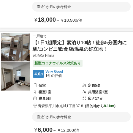
直近1か月の参考料金
18,000
¥
～
¥
18,500
/
泊
一戸建て
【1日1組限定】素泊り10帖！徒歩5分圏内に
駅/コンビニ/飲食店/温泉の好立地！
民泊Ka Pilina
新型コロナウイルス対策あり
Very Good
4.0
/5
1
件の評価
個室
定員
5
名
寝室
1
室
共用
浴室
1
室
寝具
5
組
広さ
17
㎡
青森県
平川市
光城1丁目37-8
目的地から
8.1km
直近1か月の参考料金
6,000
¥
～
¥
12,000
/
泊