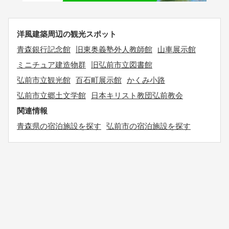
洋風建築周辺の観光スポット
青森銀行記念館
旧東奥義塾外人教師館
山車展示館
ミニチュア建造物群
旧弘前市立図書館
弘前市立観光館
百石町展示館
かくみ小路
弘前市立郷土文学館
日本キリスト教団弘前教会
関連情報
青森県の宿泊施設を探す
弘前市の宿泊施設を探す