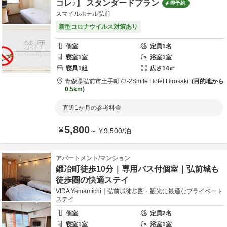
コレ♪】 スタンダードプラン
即予約
スマイルホテル弘前
新型コロナウイルス対策あり
個室
定員
1
名
寝室
1
室
浴室
1
室
寝具
1
組
広さ
14
㎡
青森県
弘前市
土手町73-2
Smile Hotel Hirosaki
目的地から
0.5km
直近1か月の参考料金
5,800
¥
～
¥
9,500
/
泊
アパートメント/マンション
鍛冶町徒歩10分｜専用バス付個室｜弘前城も
徒歩圏の快適ステイ
VIDA Yamamichi｜弘前城徒歩圏・観光に最適なプライベート
ステイ
個室
定員
2
名
寝室
1
室
浴室
1
室