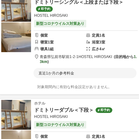
ドミトリーシングル＜上段または下段＞
即予約
HOSTEL HIROSAKI
新型コロナウイルス対策あり
個室
定員
1
名
寝室
1
室
浴室
3
室
寝具
1
組
広さ
4
㎡
青森県
弘前市
駅前1-2-1
HOSTEL HIROSAKI
目的地から
1.
3km
直近1か月の参考料金
対象期間内に有効な料金設定がありません。
ホテル
ドミトリーダブル＜下段＞
即予約
HOSTEL HIROSAKI
新型コロナウイルス対策あり
個室
定員
1
名