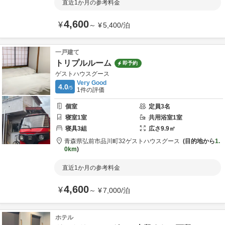
直近1か月の参考料金
4,600
¥
～
¥
5,400
/
泊
一戸建て
トリプルルーム
即予約
ゲストハウスグース
Very Good
4.0
/5
1
件の評価
個室
定員
3
名
寝室
1
室
共用
浴室
1
室
寝具
3
組
広さ
9.9
㎡
青森県
弘前市
品川町32
ゲストハウスグース
目的地から
1.
0km
直近1か月の参考料金
4,600
¥
～
¥
7,000
/
泊
ホテル