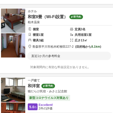
ホテル
和室8畳（Wi-Fi設置）
即予約
柏木温泉
個室
定員
3
名
寝室
1
室
共用
浴室
1
室
寝具
3
組
広さ
13
㎡
青森県
平川市
柏木町柳田227-2
目的地から
8.1km
直近1か月の参考料金
対象期間内に有効な料金設定がありません。
一戸建て
和洋室
即予約
猫だらけ民宿・みさと記念館
新型コロナウイルス対策あり
Excellent!
5.0
/5
2
件の評価