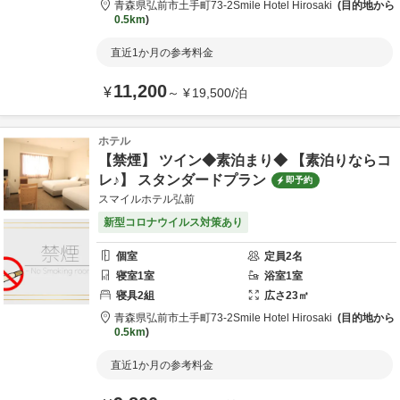
青森県
弘前市
土手町73-2
Smile Hotel Hirosaki
目的地から
0.5km
直近1か月の参考料金
11,200
¥
～
¥
19,500
/
泊
ホテル
【禁煙】 ツイン◆素泊まり◆ 【素泊りならコ
レ♪】 スタンダードプラン
即予約
スマイルホテル弘前
新型コロナウイルス対策あり
個室
定員
2
名
寝室
1
室
浴室
1
室
寝具
2
組
広さ
23
㎡
青森県
弘前市
土手町73-2
Smile Hotel Hirosaki
目的地から
0.5km
直近1か月の参考料金