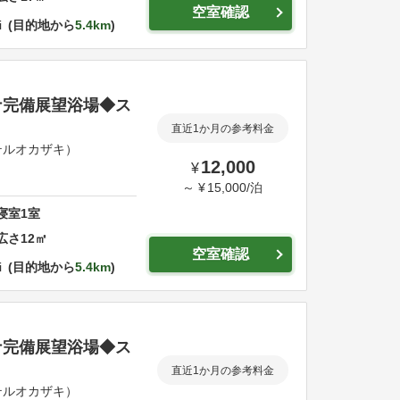
空室確認
i
目的地から
5.4km
ナ完備展望浴場◆ス
直近1か月の参考料金
ルオカザキ）
12,000
¥
～
¥
15,000
/
泊
寝室
1
室
広さ
12
㎡
空室確認
i
目的地から
5.4km
ナ完備展望浴場◆ス
直近1か月の参考料金
ルオカザキ）