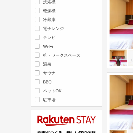
e
洗濯機
l
c
e
乾燥機
a
n
冷蔵庫
l
d
電子レンジ
e
a
テレビ
n
r
Wi-Fi
d
a
机・ワークスペース
a
n
r
温泉
d
a
s
サウナ
n
e
BBQ
d
l
ペットOK
s
e
駐車場
e
c
l
t
e
a
c
d
t