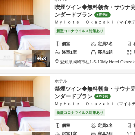
喫煙ツイン◆無料朝食・サウナ
ンダードプラン
即予約
ＭｙＨｏｔｅｌ Ｏｋａｚａｋｉ（マイホテ
新型コロナウイルス対策あり
個室
定員
2
名
浴室
1
室
寝具
2
組
+53
愛知県
岡崎市
柱1-5-10
My Hotel Okazak
ホテル
禁煙ツイン◆無料朝食・サウナ
ンダードプラン
即予約
ＭｙＨｏｔｅｌ Ｏｋａｚａｋｉ（マイホテ
新型コロナウイルス対策あり
個室
定員
2
名
浴室
1
室
寝具
2
組