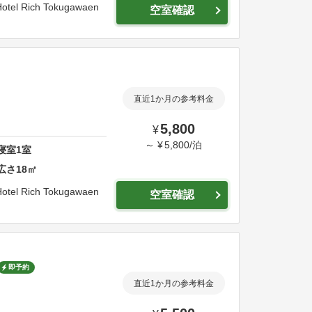
otel Rich Tokugawaen
空室確認
直近1か月の参考料金
5,800
¥
～
¥
5,800
/
泊
寝室
1
室
広さ
18
㎡
otel Rich Tokugawaen
空室確認
即予約
直近1か月の参考料金