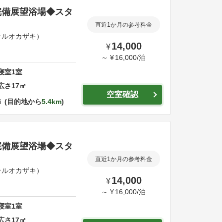
完備展望浴場◆スタ
直近1か月の参考料金
ルオカザキ）
14,000
¥
～
¥
16,000
/
泊
寝室
1
室
広さ
17
㎡
空室確認
i
目的地から
5.4km
完備展望浴場◆スタ
直近1か月の参考料金
ルオカザキ）
14,000
¥
～
¥
16,000
/
泊
寝室
1
室
広さ
17
㎡