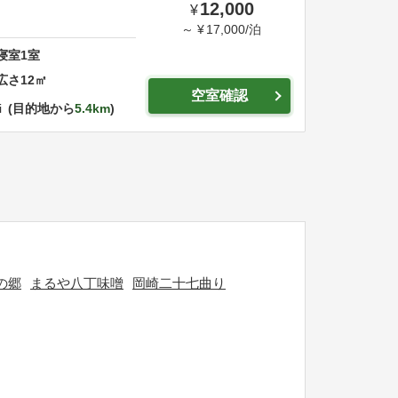
12,000
¥
～
¥
17,000
/
泊
寝室
1
室
広さ
12
㎡
空室確認
i
目的地から
5.4km
の郷
まるや八丁味噌
岡崎二十七曲り