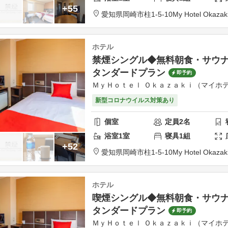
+55
愛知県
岡崎市
柱1-5-10
My Hotel Okazak
ホテル
禁煙シングル◆無料朝食・サウ
タンダードプラン
即予約
ＭｙＨｏｔｅｌ Ｏｋａｚａｋｉ（マイホテ
新型コロナウイルス対策あり
個室
定員
2
名
浴室
1
室
寝具
1
組
+52
愛知県
岡崎市
柱1-5-10
My Hotel Okazak
ホテル
喫煙シングル◆無料朝食・サウ
タンダードプラン
即予約
ＭｙＨｏｔｅｌ Ｏｋａｚａｋｉ（マイホテ