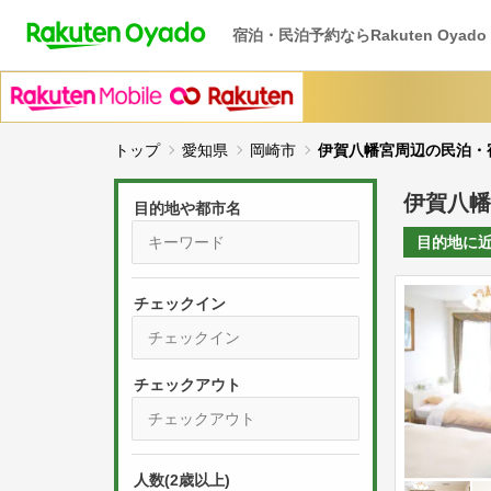
宿泊・民泊予約ならRakuten Oyado
トップ
愛知県
岡崎市
伊賀八幡宮周辺の民泊・
伊賀八幡
目的地や都市名
目的地に
チェックイン
P
r
e
P
s
人数(2歳以上)
r
s