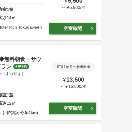
5,500
¥
～
¥
5,500
/
泊
寝室
1
室
広さ
14
㎡
otel Rich Tokugawaen
空室確認
◆無料朝食・サウ
プラン
即予約
直近1か月の参考料金
ルオカザキ）
13,500
¥
～
¥
15,500
/
泊
寝室
1
室
広さ
12
㎡
空室確認
i
目的地から
5.4km