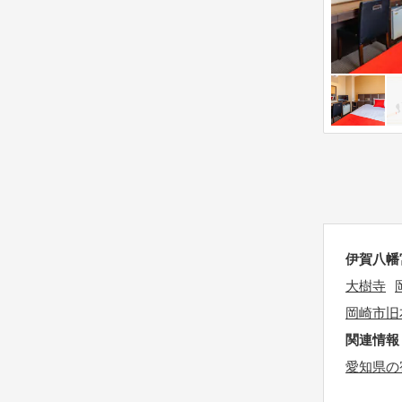
s
o
t
n
i
m
o
a
n
r
m
k
a
k
r
e
k
y
k
t
e
o
伊賀八幡
y
g
大樹寺
t
e
岡崎市旧
o
t
関連情報
g
t
愛知県の
e
h
t
e