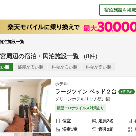
宿泊施設を掲載
宿泊施設一覧
宮周辺
の
宿泊・民泊施設一覧
(
8
件)
近い順
部屋が
広い順
料金が
安い順
料金が
高い順
ホテル
ラージツイン ベッド２台
即予約
グリーンホテルリッチ徳川園
新型コロナウイルス対策あり
個室
定員
2
名
浴室
1
室
寝具
2
組