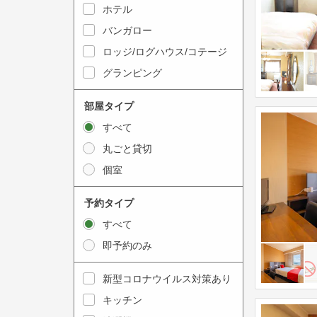
y
ホテル
i
t
n
バンガロー
o
t
ロッジ/ログハウス/コテージ
i
e
グランピング
n
r
t
a
部屋タイプ
e
c
すべて
r
t
丸ごと貸切
a
w
個室
c
i
t
t
予約タイプ
w
h
すべて
i
t
即予約のみ
t
h
h
e
新型コロナウイルス対策あり
t
c
キッチン
h
a