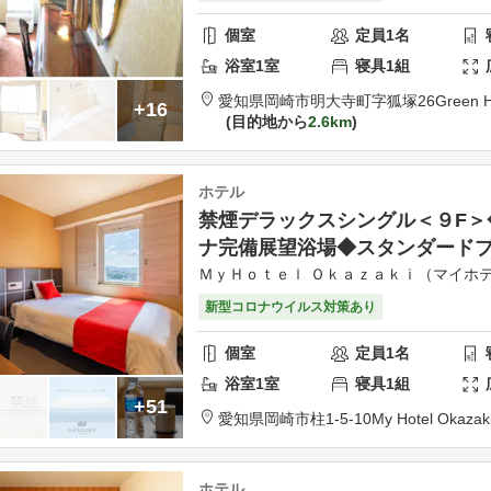
個室
定員
1
名
浴室
1
室
寝具
1
組
愛知県
岡崎市
明大寺町字狐塚26
Green H
+16
目的地から
2.6km
ホテル
禁煙デラックスシングル＜９F＞
ナ完備展望浴場◆スタンダード
ＭｙＨｏｔｅｌ Ｏｋａｚａｋｉ（マイホテ
新型コロナウイルス対策あり
個室
定員
1
名
浴室
1
室
寝具
1
組
+51
愛知県
岡崎市
柱1-5-10
My Hotel Okazak
ホテル