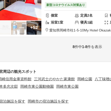
新型コロナウイルス対策あり
個室
定員
2
名
浴室
1
室
寝具
1
組
+52
愛知県
岡崎市
柱1-5-10
My Hotel Okazak
8
件中
1-8
件を表示
宮周辺の観光スポット
岡崎信用金庫資料館
三河武士のやかた家康館
岡崎公園
八丁味噌
本多忠次邸
岡崎市東公園動物園
岡崎市東公園
宿泊施設を探す
岡崎市の宿泊施設を探す