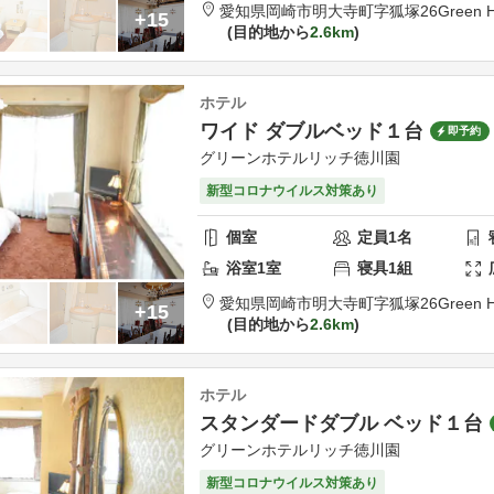
愛知県
岡崎市
明大寺町字狐塚26
Green H
+15
目的地から
2.6km
ホテル
ワイド ダブルベッド１台
即予約
グリーンホテルリッチ徳川園
新型コロナウイルス対策あり
個室
定員
1
名
浴室
1
室
寝具
1
組
愛知県
岡崎市
明大寺町字狐塚26
Green H
+15
目的地から
2.6km
ホテル
スタンダードダブル ベッド１台
グリーンホテルリッチ徳川園
新型コロナウイルス対策あり