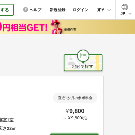
する
ヘルプ
新規登録
ログイン
JPY
JP
直近1か月の参考料金
9,800
¥
～
¥
9,800
/
泊
寝室
1
室
広さ
22
㎡