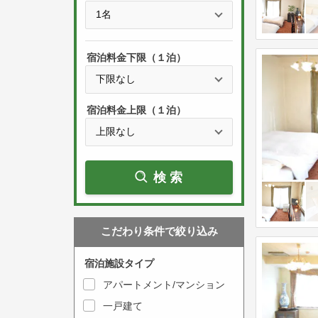
e
t
s
h
s
e
宿泊料金下限（１泊）
t
d
h
o
e
w
宿泊料金上限（１泊）
d
n
o
a
w
r
検索
n
r
a
o
r
w
こだわり条件で絞り込み
r
k
o
e
宿泊施設タイプ
w
y
アパートメント/マンション
k
t
一戸建て
e
o