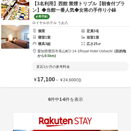
【3名利用】西館 禁煙トリプル【朝食付プラ
ン】◆当館一番人気◆女将の手作り小鉢
即予約
ロイヤルホテル うお八
個室
定員
3
名
寝室
1
室
浴室
1
室
寝具
3
組
広さ
25
㎡
愛知県
豊田市
美山町2-14-1
Royal Hotel Uohachi
目的地
から
9.5km
直近1か月の参考料金
17,100
¥
～
¥
24,600
/
泊
6
件中
1-6
件を表示