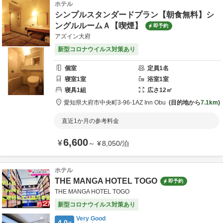
ホテル
シンプルスタンダードプラン【朝食無料】シ
ングルルームＡ【喫煙】
即予約
アズイン大府
新型コロナウイルス対策あり
個室
定員
1
名
寝室
1
室
浴室
1
室
寝具
1
組
広さ
12
㎡
愛知県
大府市
中央町3-96-1
AZ Inn Obu
目的地から
7.1km
直近1か月の参考料金
6,600
¥
～
¥
8,050
/
泊
ホテル
THE MANGA HOTEL TOGO
即予約
THE MANGA HOTEL TOGO
新型コロナウイルス対策あり
Very Good
4.0