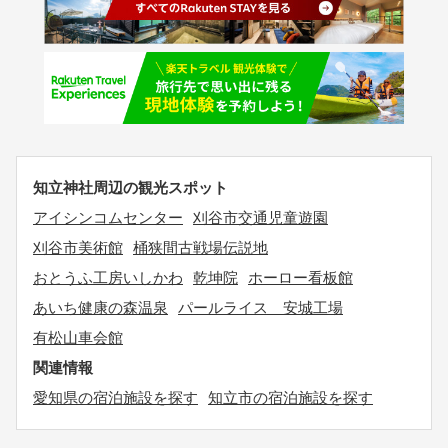
知立神社周辺の観光スポット
アイシンコムセンター
刈谷市交通児童遊園
刈谷市美術館
桶狭間古戦場伝説地
おとうふ工房いしかわ
乾坤院
ホーロー看板館
あいち健康の森温泉
パールライス 安城工場
有松山車会館
関連情報
愛知県の宿泊施設を探す
知立市の宿泊施設を探す