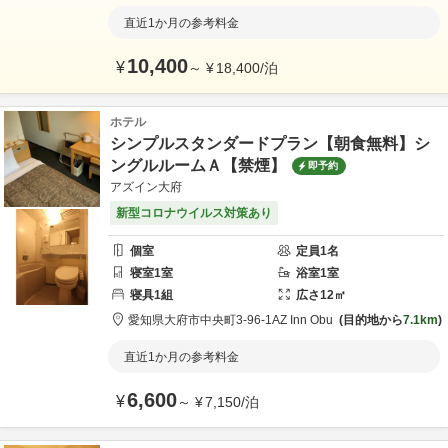
直近1か月の参考料金
10,400
¥
～
¥
18,400
/
泊
ホテル
シンプルスタンダードプラン【朝食無料】シ
ングルルームＡ【禁煙】
即予約
アズイン大府
新型コロナウイルス対策あり
個室
定員
1
名
寝室
1
室
浴室
1
室
寝具
1
組
広さ
12
㎡
愛知県
大府市
中央町3-96-1
AZ Inn Obu
目的地から
7.1km
直近1か月の参考料金
6,600
¥
～
¥
7,150
/
泊