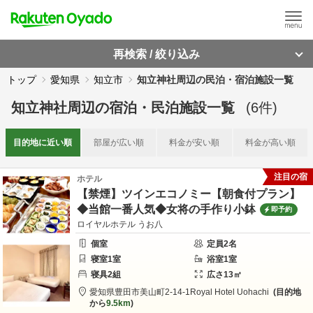
再検索 / 絞り込み
トップ
愛知県
知立市
知立神社周辺の民泊・宿泊施設一覧
知立神社周辺
の
宿泊・民泊施設一覧
(
6
件)
目的地に
近い順
部屋が
広い順
料金が
安い順
料金が
高い順
注目の宿
ホテル
【禁煙】ツインエコノミー【朝食付プラン】
◆当館一番人気◆女将の手作り小鉢
即予約
ロイヤルホテル うお八
個室
定員
2
名
寝室
1
室
浴室
1
室
寝具
2
組
広さ
13
㎡
愛知県
豊田市
美山町2-14-1
Royal Hotel Uohachi
目的地
から
9.5km