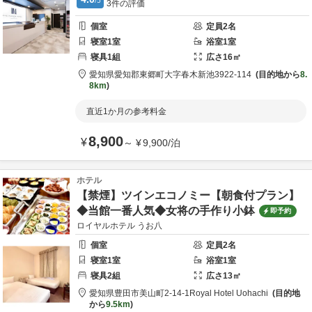
/5
3
件の評価
個室
定員
2
名
寝室
1
室
浴室
1
室
寝具
1
組
広さ
16
㎡
愛知県
愛知郡
東郷町大字春木新池3922-114
目的地から
8.
8km
直近1か月の参考料金
8,900
¥
～
¥
9,900
/
泊
ホテル
【禁煙】ツインエコノミー【朝食付プラン】
◆当館一番人気◆女将の手作り小鉢
即予約
ロイヤルホテル うお八
個室
定員
2
名
寝室
1
室
浴室
1
室
寝具
2
組
広さ
13
㎡
愛知県
豊田市
美山町2-14-1
Royal Hotel Uohachi
目的地
から
9.5km