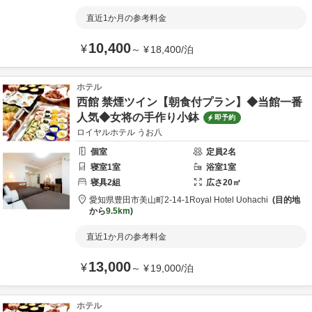
直近1か月の参考料金
10,400
¥
～
¥
18,400
/
泊
ホテル
西館 禁煙ツイン【朝食付プラン】◆当館一番
人気◆女将の手作り小鉢
即予約
ロイヤルホテル うお八
個室
定員
2
名
寝室
1
室
浴室
1
室
寝具
2
組
広さ
20
㎡
愛知県
豊田市
美山町2-14-1
Royal Hotel Uohachi
目的地
から
9.5km
直近1か月の参考料金
13,000
¥
～
¥
19,000
/
泊
ホテル