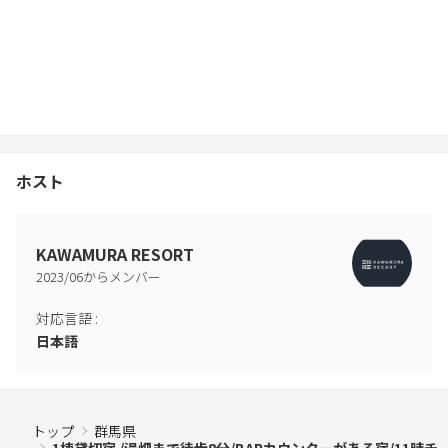
ホスト
KAWAMURA RESORT
2023
/
06
からメンバー
対応言語
:
日本語
トップ
群馬県
1棟貸切宿 /湯畑まで徒歩8分/BARカウンターがある宿/11時チ