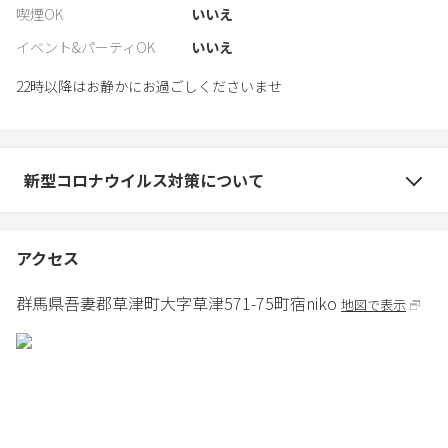
喫煙OK
いいえ
イベント&パーティOK
いいえ
22時以降はお静かにお過ごしくださいませ
新型コロナウイルス対策について
アクセス
群馬県
吾妻郡
草津町大字草津571-75
町宿niko
地図で表示