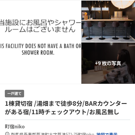
+9 枚の写真
一戸建て
1棟貸切宿 /湯畑まで徒歩8分/BARカウンター
がある宿/11時チェックアウト/お風呂無し
町宿niko
群馬県
吾妻郡
草津町大字草津571-75
町宿niko
地図で表示