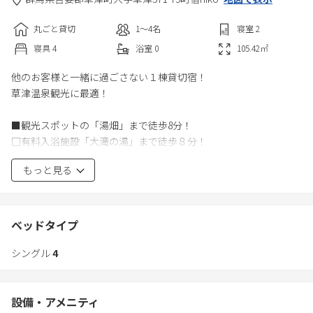
丸ごと貸切
1〜4
名
寝室
2
寝具
4
浴室
0
105.42
㎡
他のお客様と一緒に過ごさない１棟貸切宿！
草津温泉観光に最適！
■観光スポットの「湯畑」まで徒歩8分！
□有料入浴施設「大滝の湯」まで徒歩８分！
■wifiを完備してますので、ワーケーションなどのご利用もできま
もっと見る
す
□全室エアコン完備ですので、お部屋は快適にご利用頂けます
■ジムビームBARがある宿
ベッドタイプ
当施設は、2階建ての１棟貸切宿となっております
シングル
4
1階には玄関、フリースペース、ジムビームBARがあり、無料のジ
ムビームウイスキーを楽しむことができます
※無料の氷、炭酸水完備
設備・アメニティ
※フリースペースには冷蔵庫、ウォーターサーバー、電子レンジ