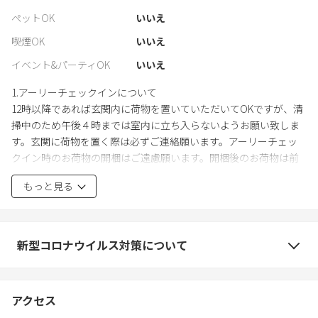
ペットOK
いいえ
喫煙OK
いいえ
イベント&パーティOK
いいえ
1.アーリーチェックインについて
12時以降であれば玄関内に荷物を置いていただいてOKですが、清
掃中のため午後４時までは室内に立ち入らないようお願い致しま
す。玄関に荷物を置く際は必ずご連絡願います。アーリーチェッ
クイン時のお荷物の開梱はご遠慮願います。開梱後のお荷物は前
のゲストの忘れ物とみなされ回収・処分の対象となりますのでご
もっと見る
注意ください。また上記に対する一切の保証は致しかねます。
2.騒音について
滞在中は近隣の住人の方もいらっしゃいますので、あまり大きな
新型コロナウイルス対策について
声で話したり、大きな音を立てないようお願い申し上げます。
管理者側に近隣の方からの連絡が入り、管理者から注意したにも
関わらず止まらない場合は、行政へ通報した後強制退去していた
アクセス
だきます。