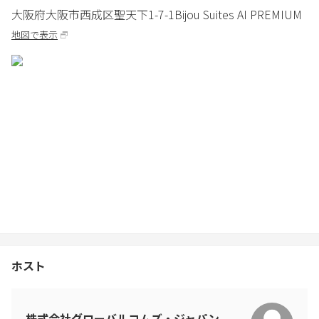
尚その際に発生した費用等があれば迷惑料として請求させていた
大阪府
大阪市
西成区聖天下1-7-1
Bijou Suites AI PREMIUM
だくとともに、残り泊数分の返金は一切行いません。
地図で表示
3.喫煙について
室内及び施設館内はすべて完全禁煙です。スタッフが喫煙してい
るところを見かけたり、吸殻やたばこの跡、室内にたばこの臭い
が残っている場合、追加のルームクリーニング費用として20,000円
を請求いたします。
4.節電について
お出かけの際やお部屋を退出される際は必ずすべての電気や家電
の電源をお切りくださいますようお願い申し上げます。
5.ゲストの出入りについて
サイト上でご登録いただいたゲストしかお部屋・マンション敷地
内に入ることは出来ません。必ず予約の段階で正しい人数でご登
ホスト
録ください。予約人数以上の出入りが確認された場合、宿泊の如
何に関わらず超過人数に宿泊数を乗じた額の倍額を請求いたしま
す。また室内は土足厳禁となっております。土足での入室が発覚
した場合、別途20,000円の清掃費用を請求させていただく場合が
株式会社グローバルコムズ・ジャパン