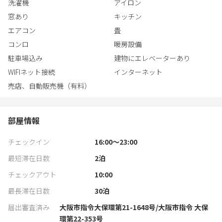
- 完全貸し切り
洗濯機
アイロン
- セルフチェックインシステムでストレスフリー
窓あり
キッチン
- 無料洗濯機（無料の洗濯用洗剤付）。
エアコン
畳
- 充実のアメニティ（シャンプー、コンデショナー、ボディソー
コンロ
暖房設備
プ、バスタオル、スリッパ、歯ブラシ、コットン、綿棒、髭剃
り）
駐車場込み
建物にエレベーターあり
WIFIネット接続
インターネット
売店、自動販売機（有料）
部屋情報
チェックイン
16:00〜23:00
最短滞在日数
2
泊
チェックアウト
10:00
最長滞在日数
30
泊
届出審査済み
大阪市指令大保環第21-1648号/大阪市指令 大保
環第22-353号