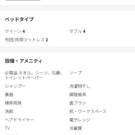
・関西空港までも乗換なしの35分
- 庭・露天風呂付きの豪華なお部屋
・堺筋線は京都・通天閣・黒門市場など主要観光地に直結してい
- 大勢でも快適！広々システムキッチン
ます。
ベッドタイプ
- 掘りごたつの和室スペースあり
- 大家族に最適
クイーン
4
ダブル
4
天下茶屋は、古き良き昭和の街並みを残しながらも様々なレスト
- 日当たり良好
ランやショップがオープンを続ける今注目の街です。
布団/床用マットレス
2
- プロジェクターで映画鑑賞
- 駐車スペースあり（４台先着順）
◆特徴
- 難波、関空、通天閣、黒門市場、京都（阪急線）に乗り換えなし
- 高速WiFI完備
設備・アメニティ
でアクセス可能
- 閑静な住宅街
- コンビニ、スーパー徒歩5分以内
必需品 タオル、シーツ、石鹸、
ソープ
- 螺旋階段のあるインスタ映えのお部屋
- 調理道具完備
トイレットペーパー
- 天井が高く開放感のある空間
- 完全貸し切り
シャンプー
洗濯物干し
- 中庭の景観あり
- セルフチェックインシステムでストレスフリー
- 対面カウンターキッチン
食器
調理器具
- 無料洗濯機（無料の洗濯用洗剤付）。
- 駐車スペースあり（４台先着順）
- 充実のアメニティ（シャンプー、コンデショナー、ボディソー
掃除用具
歯ブラシ
- 難波、関空、通天閣、黒門市場、京都（阪急線）に乗り換えなし
プ、バスタオル、スリッパ、歯ブラシ、コットン、綿棒、髭剃
洗剤
机・ワークスペース
でアクセス可能
り）
ヘアドライヤー
電子レンジ
- コンビニ、スーパー徒歩5分以内
TV
冷蔵庫
- 調理道具完備