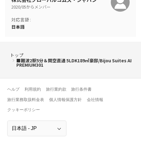
ございます。
2020
/
05
からメンバー
6.清掃について
対応言語
:
チェックインした段階で、清掃が行き届いてない箇所がありまし
日本語
たらすぐにご連絡ください。滞在中やチェックアウト後の申し出
は受け付けておりません。また滞在中のタオルの交換・清掃は行
っておりません。サイトに記載の清掃料金は、チェックイン後の
トップ
清掃であり滞在中のルームキーピングではございませんのでご了
■難波2駅5分＆関空直通 5LDK189㎡豪邸/Bijou Suites AI
承ください。
PREMIUM301
7.破損・紛失・【汚損】について
お部屋は常識の範囲内でご使用くださいますようお願い申し上げ
ヘルプ
利用規約
旅行業約款
旅行条件書
ます。
チェックアウト後に備品の破損や紛失（Wfiや鍵等）が発覚した場
旅行業務取扱料金表
個人情報保護方針
会社情報
合、ただちにサイトを通して罰金を請求いたします。
クッキーポリシー
長期滞在の方は、水回りの汚れや油汚れに特にご注意ください。
通常清掃ではまかなえない極度の汚損については、特別清掃料金
を請求させていただく場合がございます
もし、部屋の備品を破損や紛失された場合はすぐにお知らせくだ