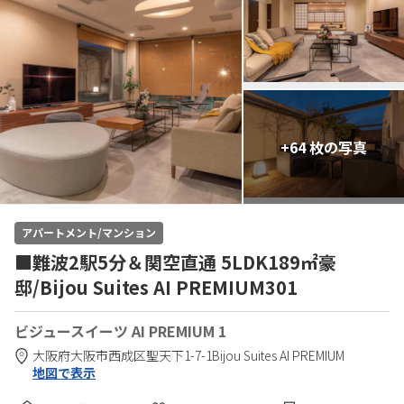
+64 枚の写真
アパートメント/マンション
■難波2駅5分＆関空直通 5LDK189㎡豪
邸/Bijou Suites AI PREMIUM301
ビジュースイーツ AI PREMIUM 1
大阪府
大阪市
西成区聖天下1-7-1
Bijou Suites AI PREMIUM
地図で表示