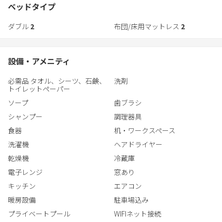
※追加料金3,000円は現地精算
ベッドタイプ
【ご案内および注意事項】
ご利用希望の場合は事前にメールでご連絡ください。
・ワンちゃんと同伴専用のペットと泊まれる宿泊施設です。
ダブル
2
布団/床用マットレス
2
詳細はHPをご確認ください。
・当施設は、躾（しつけ）のできた愛犬とのみお泊りいただける
宿です。
■施設内全面禁煙
ご予約前に当施設公式HPに掲載しております「愛犬同伴宿泊同
設備・アメニティ
■定員 ：1～6名
意書」を必ずご確認いただき、同意いただける方のみ、ご予約を
■間取り：リビングダイニングルーム、寝室、客間、キッチン、
お願いいたします。
必需品 タオル、シーツ、石鹸、
洗剤
バス、トイレ、バルコニー（ウッドデッキ）、ワンちゃん専用洗
※ワンちゃん以外の動物はお断りしております。
トイレットペーパー
い場、ドライルーム
・「施設内全面禁煙」となっております。
ソープ
歯ブラシ
■客室設備
喫煙が判明した場合は、違約金及び室内修復費用を請求いたし
シャンプー
調理器具
無料Wi-Fi／エアコン／空気清浄機／洗濯機・乾燥機／冷蔵庫／
ます
電子レンジ／湯沸かしポット／炊飯器
食器
机・ワークスペース
■ワンちゃん設備
洗濯機
ヘアドライヤー
ドッグラン／ドライルーム／洗い場／ケージ
乾燥機
冷蔵庫
■アメニティ
電子レンジ
窓あり
ボディシャンプー／シャンプー／コンディショナー／ドライヤ
キッチン
エアコン
ー／歯ブラシセット／カミソリセット
バスタオル／フェイスタオル／パジャマ／衣類用消臭スプレー
暖房設備
駐車場込み
プライベートプール
WIFIネット接続
【公式HP】