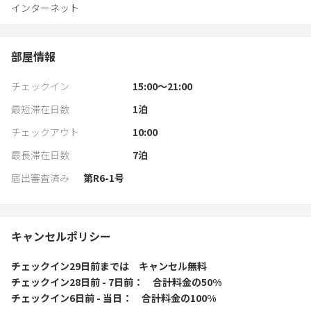
インターネット
https://imitelis-biotop.com/
部屋情報
チェックイン
15:00〜21:00
最短滞在日数
1
泊
チェックアウト
10:00
最長滞在日数
7
泊
届出審査済み
第R6-1号
キャンセルポリシー
チェックイン29日前
までは
キャンセル無料
チェックイン28日前 - 7日前
合計料金の50%
チェックイン6日前 - 当日
合計料金の100%