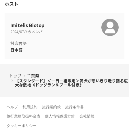
ホスト
BBQをご利用いただけます。
ご利用希望の場合は事前にメールでご連絡ください。
バーベキューコンロ、薪、人数分の食器をご準備いたします。
Imitelis Biotop
なお、食材はお客様ご自身でご準備いただきますようお願い申し
2024
/
07
からメンバー
上げます。
対応言語
:
■追加料金 ：3,000円 (税込)
日本語
お持ち込みの場合：1,000円 (税込)
料金はご宿泊当日にスタッフまでお支払いください。
トップ
千葉県
お支払いは現金に限らせていただきます。
【スタンダード】＜一日一組限定＞愛犬が思いきり走り回る広
大な敷地《ドッグラン＆プール付き》
※建物内および中庭・デッキを含む敷地での火気使用はご遠慮い
ただいております。
ヘルプ
利用規約
旅行業約款
旅行条件書
〇チェックインについて
当施設は「セルフチェックインシステム」を導入しております。
旅行業務取扱料金表
個人情報保護方針
会社情報
ご予約時のメールアドレスに暗証番号をお送りしますので、ご宿
クッキーポリシー