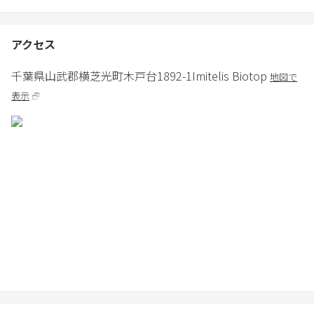
代・清掃代・クリーニング代などを請求させていただく場合がご
ざいます。
アクセス
あらかじめご了承ください。
千葉県
山武郡
横芝光町木戸台1892-1
Imitelis Biotop
地図で
〇注意事項
表示
・当施設は、躾（しつけ）のできた愛犬とのみお泊りいただける
宿です。
・犬以外の動物はお断りしています。
・当施設は「施設内全面禁煙」となっております。
※喫煙が判明した場合は、違約金及び室内修復費用を請求いたし
ます。
・備品を壊してしまったり、部屋を汚してしまった場合に、修理
代・清掃代・クリーニング代などを請求させていただく場合がご
ざいます。
・怪我・逃亡・死亡事故等が発生した場合も、当施設は一切責任
を負いかねます。予めご了承ください。
・お子様用のナイトウエアはご用意がございません。
〇BBQについて