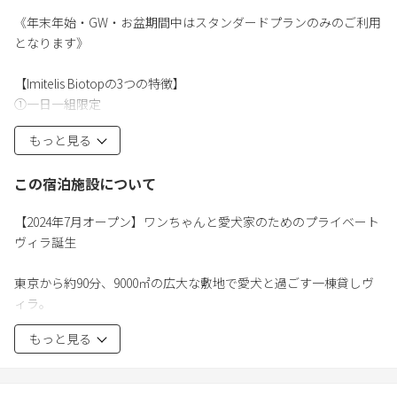
《年末年始・GW・お盆期間中はスタンダードプランのみのご利用
となります》
【Imitelis Biotopの3つの特徴】
①一日一組限定
②ノーリードで自由に過ごせる9,000㎡の大自然
もっと見る
③愛犬のために設計された設備・空間
この宿泊施設について
【ドッグラン】
当施設の敷地は9000平米。施設の目の前にある広大なドッグラン
【2024年7月オープン】ワンちゃんと愛犬家のためのプライベート
で思い切り走って楽しんでいただけます！
ヴィラ誕生
屋外にはワンちゃん専用のプール、施設にはワンちゃん専用洗い
場、ドライルームを完備♪
東京から約90分、9000㎡の広大な敷地で愛犬と過ごす一棟貸しヴ
ィラ。
【お食事】
周囲を木々が囲むプライベート空間、敷地はフェンスで囲まれて
お食事のご提供はございません。
もっと見る
おりリード不要です。
キッチンや調理器具がございますので、食材をお持ちいただき、
自由に調理いただけます。
敷地内でBBQをご利用いただけます。