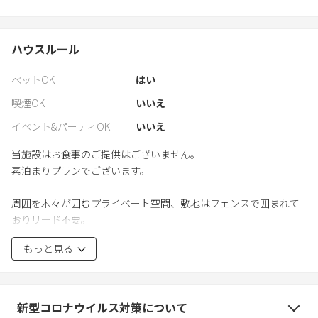
ハウスルール
ペットOK
はい
喫煙OK
いいえ
イベント&パーティOK
いいえ
当施設はお食事のご提供はございません。
素泊まりプランでございます。
周囲を木々が囲むプライベート空間、敷地はフェンスで囲まれて
おりリード不要。
ありのままの自然を最大限尊重し、様々な木々や花、昆虫が共存
もっと見る
するビオトープ。
ノーリードの空間で、ワンちゃんと愛犬家にとって自由な余暇を
お過ごしください。
新型コロナウイルス対策について
備品を壊してしまったり、部屋を汚してしまった場合に、修理