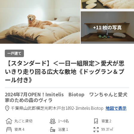
+11 枚の写真
一戸建て
【スタンダード】＜一日一組限定＞愛犬が思
いきり走り回る広大な敷地《ドッグラン＆プ
ール付き》
2024年7月OPEN！Imitelis Biotop ワンちゃんと愛犬
家のための森のヴィラ
千葉県
山武郡
横芝光町木戸台1892-1
Imitelis Biotop
地図で表示
丸ごと貸切
1〜6
名
寝室
2
寝具
4
浴室
1
99.37
㎡