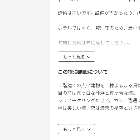
建物は古いです。設備が古かったり、
ホテルではなく、貸別荘のため、最小
使用した物は元に戻してください。
もっと見る
連泊される場合、スタッフによる掃除
りした場合は、ご自分たちでお願いし
この宿泊施設について
パジャマ、浴衣、洗面道具（歯ブラシ
２階建ての広い建物を１棟まるまる貸
ださい。
目の前は真っ白な砂浜と真っ青な海。
シュノーケリングだけで、カメに遭
お料理をされるお客様は、各種調味料
昼は美しい海、夜は満天の星空とさざ波
寝室は全室シーリングファン付き。
もっと見る
海で泳いだら、そのままシャワー室に
ベッド８台、９名様以上は畳かフローリ