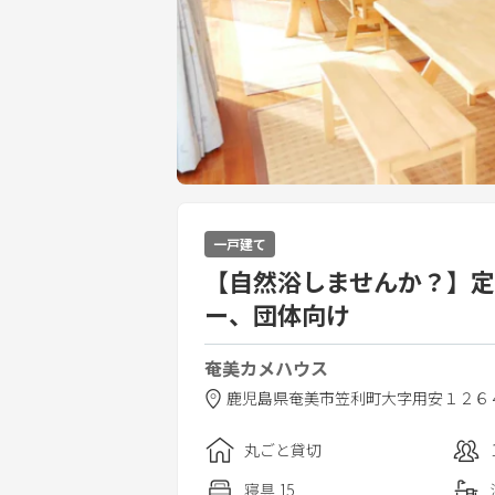
一戸建て
【自然浴しませんか？】定員
ー、団体向け
奄美カメハウス
鹿児島県
奄美市
笠利町大字用安１２６
丸ごと貸切
寝具
15