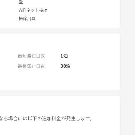
n
畳
d
WIFIネット接続
a
掃除用具
r
a
n
d
最短滞在日数
1
泊
s
e
最長滞在日数
30
泊
l
e
c
t
a
d
なる場合には以下の追加料金が発生します。
a
t
e