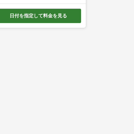
e
d
日付を指定して料金を見る
o
w
n
a
r
r
o
w
k
e
y
t
o
i
n