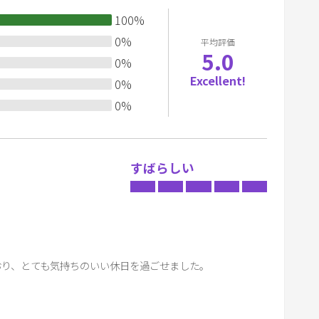
y
100
%
b
0
%
平均評価
o
5.0
0
%
a
Excellent!
r
0
%
d
0
%
s
h
o
すばらしい
r
t
c
u
t
り、とても気持ちのいい休日を過ごせました。

s
f
。
o