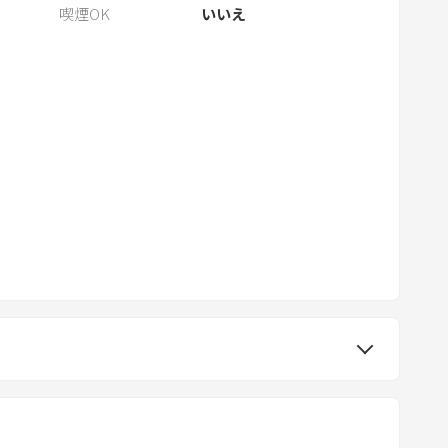
喫煙OK
いいえ
m
a
r
k
k
e
y
t
o
g
e
t
t
h
e
k
e