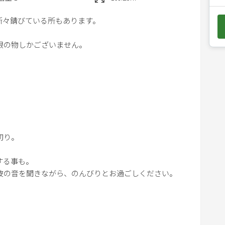
e
所々錆びている所もあります。
d
o
限の物しかございません。
w
n
a
r
サービスやベッドメイキング等ありませんので、汚した
r
ます。
o
w
、ブラシ、髭剃りなど）はございませんので、ご準備く
切り。
k
e
遇する事も。
y
もご準備ください。
の音を聞きながら、のんびりとお過ごしください。
t
o
i
入れます。
n
ングでマット使用。