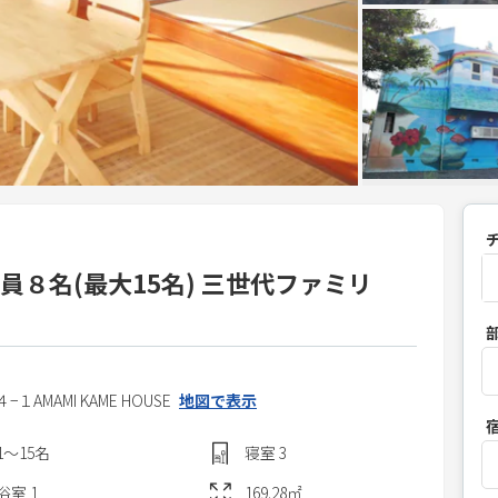
８名(最大15名) 三世代ファミリ
P
r
e
s
４−１
AMAMI KAME HOUSE
地図で表示
s
1〜15
名
寝室
3
t
h
浴室
1
169.28
㎡