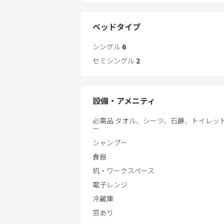
洗濯機あり。
ベッドタイプ
三世代ファミリーやグループ旅行に最
シングル
6
ごゆっくりして頂くため、棟内へは
セミシングル
2
も行いませんので、お客様自身にてお
築30年余りの建物の為、古さを感じる
設備・アメニティ
近隣に民家や宿泊所等がありますので
い。
必需品 タオル、シーツ、石鹸、トイレッ
ー
奄美大島は自然が遺産です。
シャンプー
ビーチでの飲食、花火やBBQの後処
食器
打ち上げ花火は禁止。
机・ワークスペース
浜を汚さないようお願いします。
電子レンジ
冷蔵庫
宿も綺麗に使って頂ければ幸いです。
窓あり