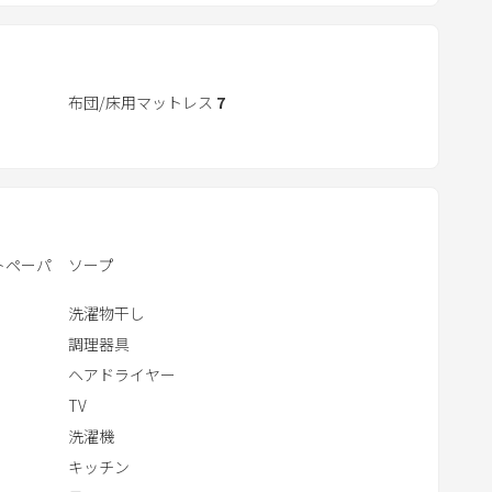
t
e
r
適。
a
布団/床用マットレス
7
立ち入りません。連泊される場合は、掃除・シーツ交換等
c
願いします。
t
事もあります。ご了承ください。
w
i
、パーティーや宿泊者以外の立ち入りはご遠慮くださ
t
トペーパ
ソープ
h
t
洗濯物干し
h
理はしっかりしてください。
調理器具
e
ヘアドライヤー
c
TV
a
洗濯機
l
キッチン
e