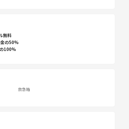
.
P
r
e
ル無料
s
金の50%
s
の100%
t
h
e
q
u
e
救急箱
s
t
i
o
n