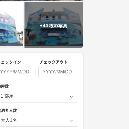
+44 枚の写真
チェックイン
チェックアウト
P
部屋数
r
e
s
宿泊者人数
s
t
大人
1
名
h