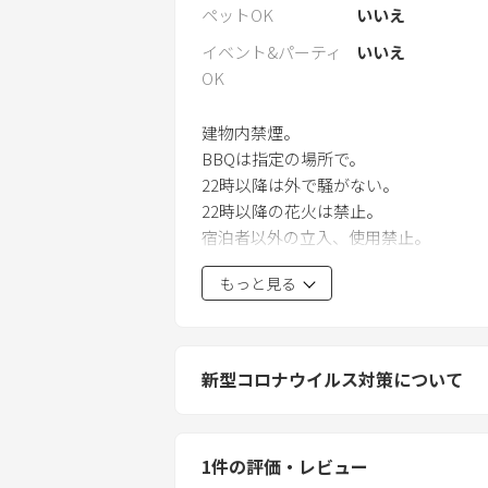
ペットOK
いいえ
イベント&パーティ
いいえ
OK
建物内禁煙。
BBQは指定の場所で。
22時以降は外で騒がない。
22時以降の花火は禁止。
宿泊者以外の立入、使用禁止。
もっと見る
新型コロナウイルス対策について
1
件の評価・レビュー