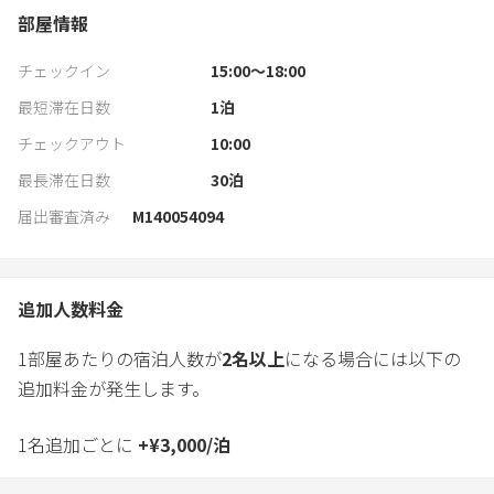
部屋情報
チェックイン
15:00〜18:00
最短滞在日数
1
泊
チェックアウト
10:00
最長滞在日数
30
泊
届出審査済み
M140054094
追加人数料金
1部屋あたりの宿泊人数が
2
名以上
になる場合には以下の
追加料金が発生します。
1名追加ごとに
+
¥
3,000
/
泊