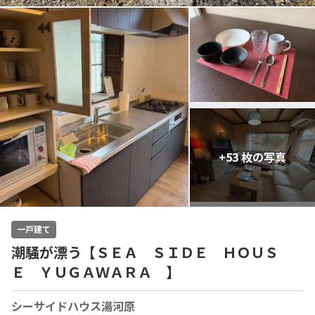
+53 枚の写真
一戸建て
潮騒が漂う【ＳＥＡ ＳＩＤＥ ＨＯＵＳ
Ｅ ＹＵＧＡＷＡＲＡ 】
シーサイドハウス湯河原