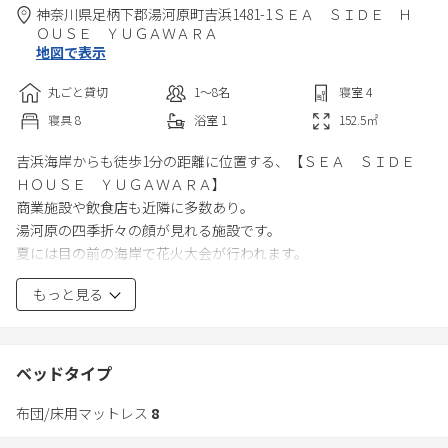
神奈川県
足柄下郡
湯河原町吉浜1481-1
ＳＥＡ ＳＩＤＥ Ｈ
ＯＵＳＥ ＹＵＧＡＷＡＲＡ
地図で表示
丸ごと貸切
1〜8
名
寝室
4
寝具
8
浴室
1
152.5
㎡
吉浜海岸からも徒歩1分の距離に位置する、【ＳＥＡ ＳＩＤＥ
ＨＯＵＳＥ ＹＵＧＡＷＡＲＡ】
商業施設や飲食店も近隣に多数あり。
湯河原の四季折々の顔が見れる施設です。
夏には目の前の海岸で花火大会が行われます。
海水浴を楽しむも良し、ハイキングを楽しむもよし、温泉を楽し
もっと見る
むも良し！！
ベッドタイプ
布団/床用マットレス
8