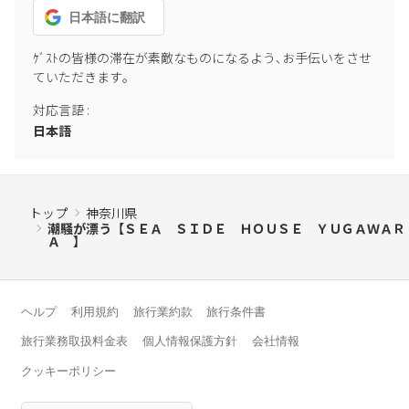
日本語
に翻訳
ｹﾞｽﾄの皆様の滞在が素敵なものになるよう､お手伝いをさせ
ていただきます｡
対応言語
:
日本語
トップ
神奈川県
潮騒が漂う【ＳＥＡ ＳＩＤＥ ＨＯＵＳＥ ＹＵＧＡＷＡＲ
Ａ 】
ヘルプ
利用規約
旅行業約款
旅行条件書
旅行業務取扱料金表
個人情報保護方針
会社情報
クッキーポリシー