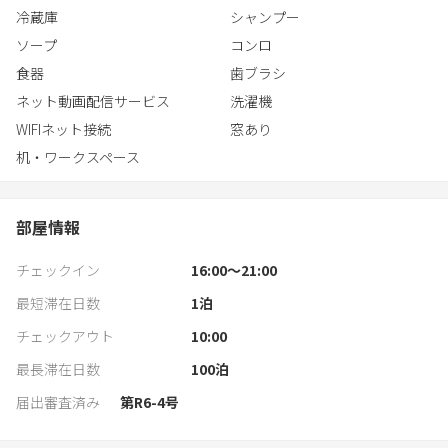
※自然がとても多い場所にありますので、虫が多い可能性があり
冷蔵庫
シャンプー
ます。
以下は有料オプションとなります。
ソープ
コンロ
※オプション利用は別途費用にてご案内しております。
ご予約後に自動送信されるメール記載のURLにてご決済をお願い
食器
歯ブラシ
いたします。
・サウナ利用料 11,000円（1グループ/1泊）
ネット動画配信サービス
洗濯機
・BBQセット 6,600円（1グループ/1台/1泊）
WIFIネット接続
窓あり
・ペット同伴 1泊1匹 5,500円 犬のみ同伴OK（猫ちゃんＮＧ）
机・ワークスペース
※室内暖炉は安全の為使用禁止となります。
部屋情報
チェックイン
16:00〜21:00
最短滞在日数
1
泊
チェックアウト
10:00
最長滞在日数
100
泊
届出審査済み
第R6-4号