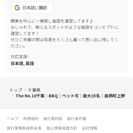
日本語
に翻訳
7.下記物品などの持ち込みを禁止いたします。
・火薬、爆薬、ガソリン、灯油、薬品、毒性ガス、揮発油等等の
関東を中心に一棟貸し施設を運営してます♪

おしゃれで、映えるスポットのような施設をコンセプトに
危険物
運営してます！

・腐敗物、不潔物、その他湿気、悪臭、異臭、臭気等を発する物
ぜひご来館の際は写真をたくさん撮って思い出に残してく
・猫、鳥、爬虫類その他の動物ペット類全般
ださい。
・著しく大量な物品
・その他法令で所持を禁じられている物 等
対応言語
:
日本語, 英語
■ご利用ついて
1.未成年者のみのご利用はできません。
2.19時以降テラスにて風紀、治安を乱すような行為、高声、歌、楽
器演奏行為、大声での会話等近隣に迷惑を及ぼす行為はおやめく
トップ
千葉県
The No.10千葉｜BBQ｜ペット可｜最大25名｜長柄町上野
ださい。
3.別荘管理者の許可無く、営業行為（展示会・その他）等、ご宿泊
以外の目的での利用はおやめ下さい。
4.近隣はとても静かな地域になりますので施設にて大声を出すなど
ヘルプ
利用規約
旅行業約款
旅行条件書
近隣に迷惑行為があった場合、近隣の住人から警察に通報される
旅行業務取扱料金表
個人情報保護方針
会社情報
場合があります。その場合は法的にすべて別荘利用者様が責任を