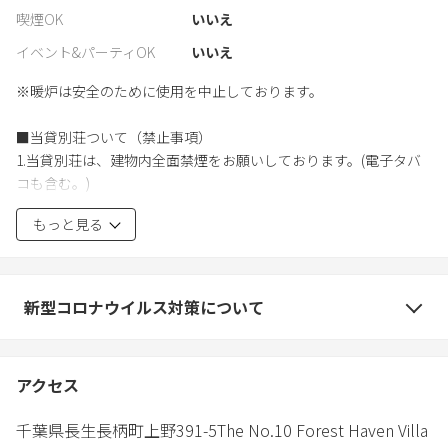
喫煙OK
いいえ
イベント&パーティOK
いいえ
※暖炉は安全のために使用を中止しております。
■当貸別荘ついて（禁止事項）
1.当貸別荘は、建物内全面禁煙をお願いしております。(電子タバ
コも含む。)
喫煙による匂いや跡が認められた場合、ハウスクリーニング代と
もっと見る
して40,000円と寝具、備品の買換え費用を負担して頂きます。
※喫煙は施設外に喫煙スペースを設けてますのでそちらにてお願
いいたします。
建物外での喫煙、路上に吸い殻のポイ捨ては近隣のクレームの対
新型コロナウイルス対策について
象になりますので絶対にやめてください。
2.別荘設備や電化製品・家具・物品等を、故意もしくは誤って破損
アクセス
汚損した場合は復旧にかかる料金を全額負担していただきます。
(家具等は高級なもので数百万単位の請求になるのでくれぐれもお
千葉県
長生
長柄町上野391-5
The No.10 Forest Haven Villa
気をつけてご利用ください。)