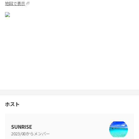
地図で表示
3.鍵類は必ずその鍵が入っていたキーボックスへ戻してください。
清掃時入っていなかったり、お客様が紛失した場合は鍵交換費用
として30,000円（税別）を負担して頂きます。
4.お申し込み時にお届けいただいた利用者以外の本物件(敷地も含
む)への立ち入りは固くお断りします。(入館時に出入り口にて監視
カメラにて確認いたします。)
利用者以外が本物件に立ち入る場合、別途ご料金が発生いたしま
す。
尚、無断で立ち入った場合、即キャンセルとなり、全員にご退館
いただきます。
※最大25名まで。
ホスト
5.大量に使用済みのお皿が残っている場合、使用状況によっては、
別途清掃費用をご請求させていただく場合がございます。
6.当貸別荘の設備・備品等は、ご宿泊期間中に限りご利用者様に貸
SUNRISE
与するものであり、お持ち帰りいただくことはできません。別荘
2023
/
08
からメンバー
内から持ち出さないでください。