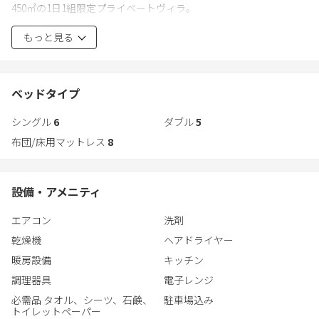
450㎡の1日1組限定プライベートヴィラ。
・トイレ：2
・洗面所：1
もっと見る
90℃⤴️プライベートテラスサウナ
・WiFi
森のBBQテラス｜最大25名｜ペットOK
・エアコン完備
・テレビ（動画配信サービスのご利用可能、地上波×）
千葉県長生郡長柄町にある一棟貸別荘 「The No.10 Forest Haven
ベッドタイプ
Villa」
■ キッチン設備
シングル
6
ダブル
5
自然を楽しみながら、サウナとBBQ♪
・ガスコンロ（3口）
別荘気分でゆったりと楽しんでください。
布団/床用マットレス
8
・電子レンジ
大自然に囲まれた、プライベート感溢れる別荘で、ゆったり至福
・コーヒーメーカー
のひと時をお楽しみ下さい。
・冷蔵庫
駐車場も完備しておりますので、レンタカーでの観光も大変便
設備・アメニティ
・炊飯器
利！Wi-Fiも無料でご利用いただけます。
・電気ケトル
エアコン
洗剤
リビング、ダイニング、キッチン、ベッドルーム×5、バスルー
・調理器具
ム、トイレ×2が備わっており、プライベートが保たれるので、ご
乾燥機
ヘアドライヤー
・カトラリー、箸
友人同士でも気兼ねなくお過ごし頂けます。
・グラス、マグカップ
暖房設備
キッチン
・ワイングラス
調理器具
電子レンジ
※冬期（12月～3月）は積雪や路面凍結の場合がございますので、
・栓抜き
必需品 タオル、シーツ、石鹸、
駐車場込み
必ずスタッドレスタイヤまたチェーン装着にてお越しください。
・食器用洗剤、スポンジ
トイレットペーパー