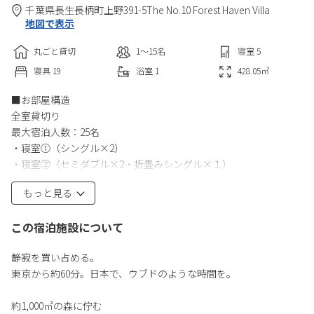
千葉県
長生
長柄町上野391-5
The No.10 Forest Haven Villa
地図で表示
丸ごと貸切
1〜15
名
寝室
5
寝具
19
浴室
1
428.05
㎡
■お部屋構造
全室貸切り
最大宿泊人数：25名
・寝室①（シングル×2）
・寝室②（セミダブル×2・折畳みシングル×１）
・寝室③（布団×8）
もっと見る
・寝室④（セミダブル×2・折畳みセミダブル×１・シングル×
１）
この宿泊施設について
・寝室⑤（二段べッド×２・折畳みシングル×１）
・駐車場 4台駐車可能（車種により変動）
静寂を買い占める。
東京から約60分。日本で、ウブドのような時間を。
■ 設備
・キッチンスペース
約1,000㎡の森に佇む
・バスルーム：1