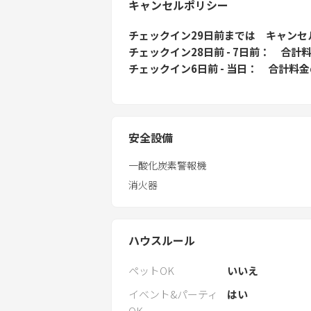
キャンセルポリシー
チェックイン29日前
までは
キャンセ
チェックイン28日前 - 7日前
合計料
チェックイン6日前 - 当日
合計料金
安全設備
一酸化炭素警報機
消火器
ハウスルール
ペットOK
いいえ
イベント&パーティ
はい
OK