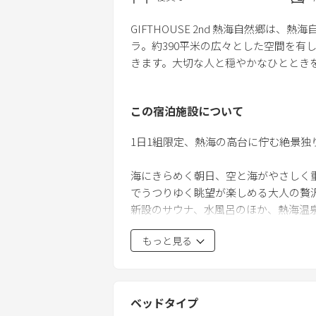
GIFTHOUSE 2nd 熱海自然郷は
ラ。約390平米の広々とした空間を有
きます。大切な人と穏やかなひととき
この宿泊施設について
1日1組限定、熱海の高台に佇む絶景独り
海にきらめく朝日、空と海がやさしく重
でうつりゆく眺望が楽しめる大人の贅
新設のサウナ、水風呂のほか、熱海温泉
然に囲まれた穏やかな熱海の景色が広が
もっと見る
放感のある極上の時を過ごすことがで
都心から新幹線で1時間、車で2時
す。
お気に入りの場所で、大切なご家族や
ベッドタイプ
い。