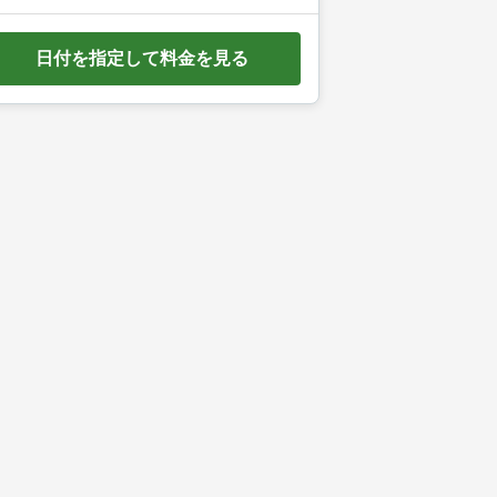
e
d
日付を指定して料金を見る
o
w
n
a
r
r
o
w
k
e
y
t
o
i
n