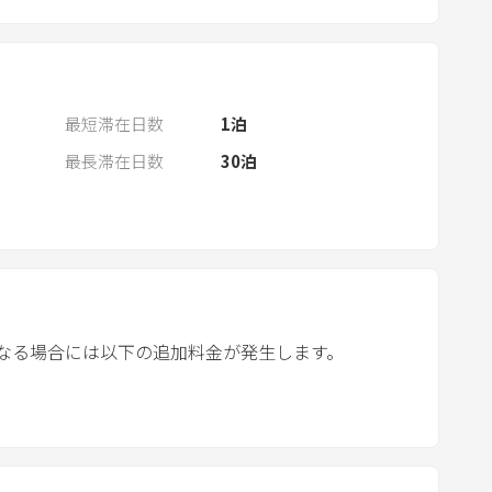
n
d
a
r
a
最短滞在日数
1
泊
n
最長滞在日数
30
泊
d
s
e
l
e
c
t
なる場合には以下の追加料金が発生します。
a
d
a
t
e