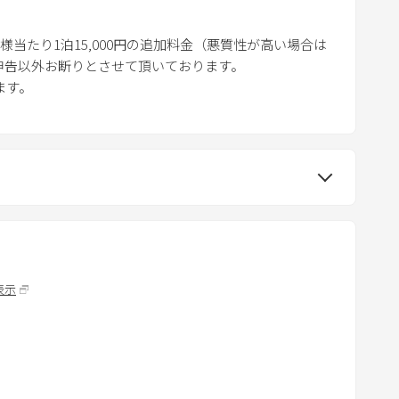
m
a
当たり1泊15,000円の追加料金（悪質性が高い場合は
r
前申告以外お断りとさせて頂いております。
k
ます。
k
e
y
t
o
g
e
t
表示
t
h
e
k
e