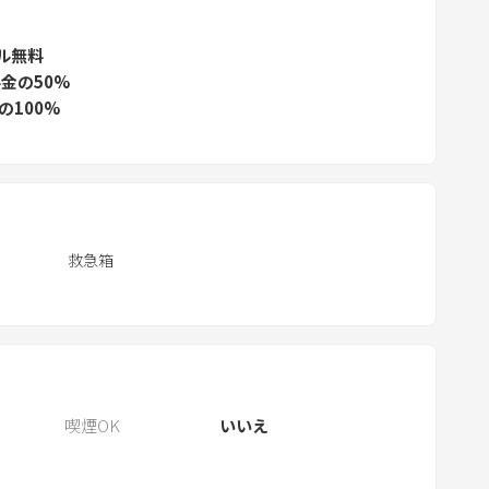
.
P
ル無料
金の50%
r
の100%
e
s
s
t
h
e
救急箱
q
u
e
s
t
i
喫煙OK
いいえ
o
n