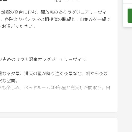
e
、熱海自然郷の高台に佇む、開放感のあるラグジュアリーヴィ
d
し、各階よりパノラマの相模湾の眺望と、山並みを一望で
o
をお過ごください。
w
n
a
r
r
占めのサウナ温泉付ラグジュアリーヴィラ
o
なる夕景、満天の星が降り注ぐ夜景など、朝から夜ま
w
沢な空間。
k
も楽しめ、ベッドルームは4部屋と充実した間取り。自
e
る390平米のプライバシー空間で、誰の目も気にせず開
y
きます。
t
間とアクセスもよく、休日をより魅力的なひとときへ導きま
o
i
お仲間とのゆったりとしたひとときをお過ごしくださ
n