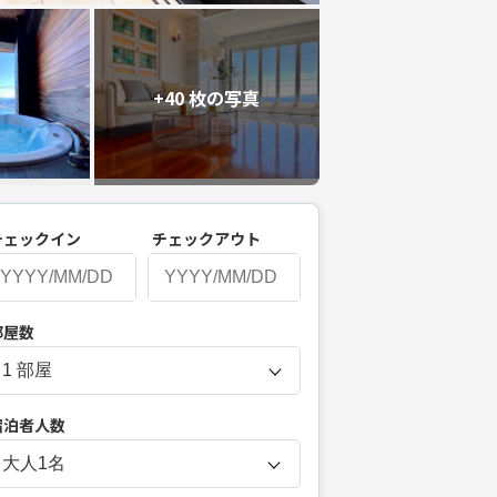
+40 枚の写真
チェックイン
チェックアウト
P
部屋数
r
e
s
宿泊者人数
s
t
大人
1
名
h