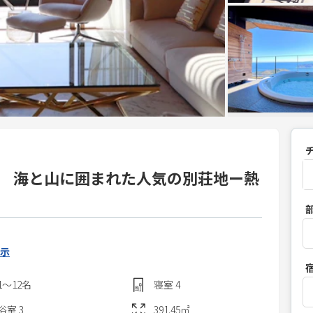
 / 海と山に囲まれた人気の別荘地ー熱
P
r
e
s
示
s
1〜12
名
寝室
4
t
h
浴室
3
391.45
㎡