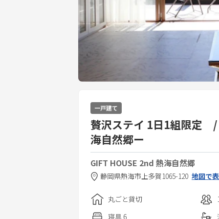
一戸建て
贅沢ステイ 1日1組限定
海自然郷ー
GIFT HOUSE 2nd 熱海自然郷
静岡県
熱海市
上多賀1065-120
地図で表
丸ごと貸切
寝具
6