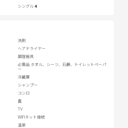
t
シングル
4
e
r
泉1
a
ーム
c
t
洗剤
w
ヘアドライヤー
i
調理器具
t
必需品 タオル、シーツ、石鹸、トイレットペーパ
ー
h
冷蔵庫
t
h
シャンプー
e
コンロ
c
畳
a
TV
l
WIFIネット接続
e
温泉