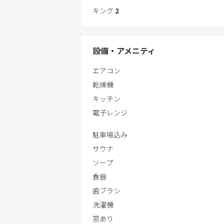
キング
2
■詳細
1階：洋ルーム、洋ルーム、浴槽1、温
2階：リビング、ダイニング、キッチン
設備・アメニティ
3階：アウトバス付き洋ルーム、洋ル
エアコン
乾燥機
キッチン
電子レンジ
駐車場込み
サウナ
ソープ
食器
歯ブラシ
洗濯機
窓あり