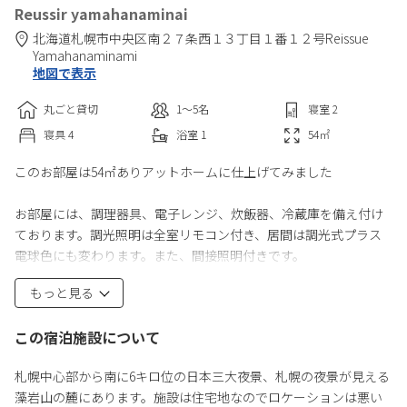
Reussir yamahanaminai
北海道
札幌市
中央区南２７条西１３丁目１番１２号
Reissue
Yamahanaminami
地図で表示
丸ごと貸切
1〜5
名
寝室
2
寝具
4
浴室
1
54
㎡
このお部屋は54㎡ありアットホームに仕上げてみました
お部屋には、調理器具、電子レンジ、炊飯器、冷蔵庫を備え付け
ております。調光照明は全室リモコン付き、居間は調光式プラス
電球色にも変わります。また、間接照明付きです。
もっと見る
テレビは50インチを備え、除湿機に加湿空気清浄機も備えまし
た。
この宿泊施設について
もちろん、エアコン完備（冷専）暖房機器は、居間と寝室に備え
ております。
札幌中心部から南に6キロ位の日本三大夜景、札幌の夜景が見える
藻岩山の麓にあります。施設は住宅地なのでロケーションは悪い
浴槽は、男女別にシャンプーにヘアートリートメントをご用意い