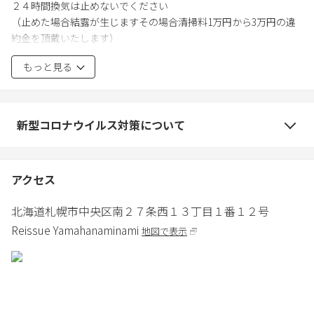
２４時間換気は止めないでください
（止めた場合結露が生じますその場合清掃料1万円から3万円の違
約金を頂戴いたします）
ペットの宿泊は可能です。但し犬種によってお断りする場合があ
もっと見る
ります。
ペットをお連れのお客様
基本的には自宅と同じようにして頂いても良いですが、カーペッ
ト、布団、ソファ等に糞尿をした場合はクリーニングが出来ない
新型コロナウイルス対策について
ため買い替えとなります。買い替えまでの間はお部屋の募集が出
来ないため休業損害が生じることがあります。
アクセス
北海道
札幌市
中央区南２７条西１３丁目１番１２号
Reissue Yamahanaminami
地図で表示