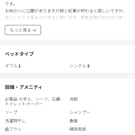
です。
たしました。簡易乾燥付き洗濯機、ヘアードライヤーも備えてい
お向かいに公園がありますが緑と紅葉が終わると寂しいですが、
ます。綿棒さらにボディミルク、ヘアートニック、スキンローショ
ゆっくりとお休みはできると思います。家族全員がのびのび楽し
ン、メイク落とし、化粧水、乳液も備えています
める最高の宿泊先です。
もっと見る
ぜひ、みなさまでお越しください。一階ですが藻岩山での夜景や
景色を観ていただければと思います。
藻岩山ロープウェイ乗り場も近くにあります。
ベッドタイプ
ダブル
1
シングル
3
設備・アメニティ
必需品 タオル、シーツ、石鹸、
洗剤
トイレットペーパー
ソープ
シャンプー
洗濯物干し
食器
歯ブラシ
掃除用具