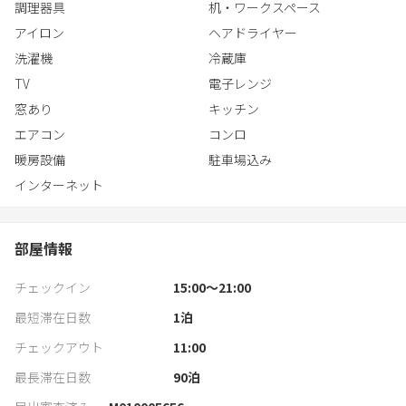
調理器具
机・ワークスペース
アイロン
ヘアドライヤー
洗濯機
冷蔵庫
TV
電子レンジ
窓あり
キッチン
エアコン
コンロ
暖房設備
駐車場込み
インターネット
部屋情報
チェックイン
15:00〜21:00
最短滞在日数
1
泊
チェックアウト
11:00
最長滞在日数
90
泊