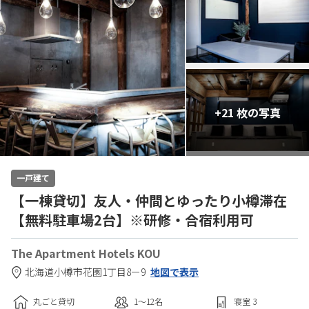
+21 枚の写真
一戸建て
【一棟貸切】友人・仲間とゆったり小樽滞在
【無料駐車場2台】※研修・合宿利用可
The Apartment Hotels KOU
北海道
小樽市
花園1丁目8ー9
地図で表示
丸ごと貸切
1〜12
名
寝室
3