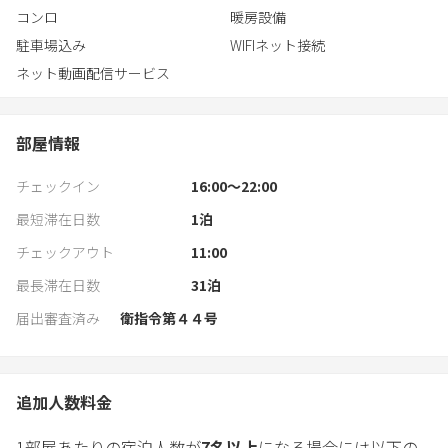
コンロ
暖房設備
駐車場込み
WIFIネット接続
ネット動画配信サービス
部屋情報
チェックイン
16:00〜22:00
最短滞在日数
1
泊
チェックアウト
11:00
最長滞在日数
31
泊
届出審査済み
衛指令第４４号
追加人数料金
1部屋あたりの宿泊人数が
7
名以上
になる場合には以下の