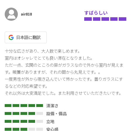
すばらしい
air818
日本語
に翻訳
十分な広さがあり、大人数で楽しめます。

室内はオシャレでとても良い滞在となりました。

ただ一点、玄関のところの扉がガラスなので外から室内が見えま
す。暖簾がありますが、それの間から丸見えです。。

一度男性が外から覗き込んでいて怖かったです。曇りガラスにす
るなどの対応希望です。

それ以外は大変満足でした。また利用させていただきたいです。
清潔さ
設備・備品
立地
安心感