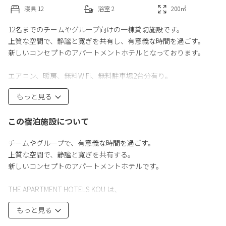
寝具
12
浴室
2
200
㎡
12名までのチームやグループ向けの一棟貸切施設です。
上質な空間で、静謐と寛ぎを共有し、有意義な時間を過ごす。
新しいコンセプトのアパートメントホテルとなっております。
エアコン、暖房、無料WiFi、無料駐車場2台分有り。
キッチン、リビング兼シアター、寝室、シャワールーム、トイレ
もっと見る
など完備で、小樽での滞在をゆったりと過ごしていただけます。
この宿泊施設について
JR小樽駅から徒歩12分、堺町通りまで徒歩7分、小樽運河まで徒歩
11分と主な観光地には歩いていけます！
チームやグループで、有意義な時間を過ごす。
コンビニ徒歩3分、スーパー徒歩9分。
上質な空間で、静謐と寛ぎを共有する。
新しいコンセプトのアパートメントホテルです。
ホテルがあるエリアは花園エリアと呼ばれ、夜飲み歩くのも楽し
いエリアです。
THE APARTMENT HOTELS KOU は、
小樽からは札幌や､余市､ニセコへのアクセスも便利なので､色々な
年間800万人が訪れる街「北海道小樽市」にあります。
場所に行きたい方にもおすすめです！
もっと見る
いわゆる観光都市ですが、賑わいのある表通りから少し登れば、
そこに歴史とともに、したたかに生きる落ち着いた街並みがあり