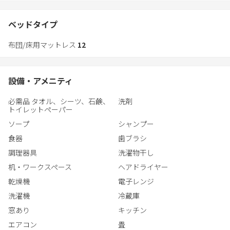
ます。
喧騒から少し離れた、温もりある街中に「貸し切りホテル」を作
ベッドタイプ
りました。
布団/床用マットレス
12
大きな建物の中には、大勢の仲間たちと滞在を愉しむためのしつ
らえが。
どうぞ、ホテルの中でゆっくりとした時間をお過ごしください。
設備・アメニティ
もちろん、外に出て小樽市内や札幌に足を運ぶのもよろし。
いろいろな過ごし方に対応できる、行き届いたホテルです。
必需品 タオル、シーツ、石鹸、
洗剤
トイレットペーパー
ソープ
シャンプー
食器
歯ブラシ
調理器具
洗濯物干し
机・ワークスペース
ヘアドライヤー
乾燥機
電子レンジ
洗濯機
冷蔵庫
窓あり
キッチン
エアコン
畳