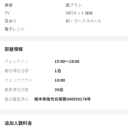
食器
歯ブラシ
TV
WIFIネット接続
窓あり
机・ワークスペース
電子レンジ
部屋情報
チェックイン
15:00〜18:00
最短滞在日数
1
泊
チェックアウト
10:00
最長滞在日数
30
泊
届出審査済み
栃木県指令北保第040550176号
追加人数料金