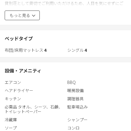
貸別荘として貸切でご利用いただけるため、人目を気にせずにご
休み
家族やカップルでのんびり穏やかに過ごせる環境が整っていま
◆冬休み ◆家族旅行 ◆一棟貸 ◆那須 ◆山小屋 ◆旅行 ◆
もっと見る
す。
北関東
お子様連れやグループでのご利用にも対応した、ゆったりとした
間取りも好評です。
ベッドタイプ
布団/床用マットレス
4
シングル
4
また、タープテントなどを広げて大自然の中で優雅なひと時を過
ごすのもおすすめです。
設備・アメニティ
都会の喧騒を忘れ、ゆったりとした時間が流れる体験をぜひ当館
でお楽しみください。
エアコン
BBQ
ヘアドライヤー
暖房設備
キッチン
調理器具
必需品 タオル、シーツ、石鹸、
駐車場込み
トイレットペーパー
冷蔵庫
シャンプー
ソープ
コンロ