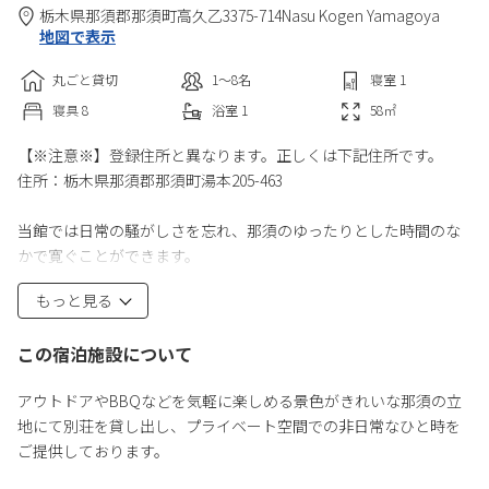
栃木県
那須郡
那須町高久乙3375-714
Nasu Kogen Yamagoya
地図で表示
丸ごと貸切
1〜8
名
寝室
1
寝具
8
浴室
1
58
㎡
【※注意※】登録住所と異なります。正しくは下記住所です。
住所：栃木県那須郡那須町湯本205-463
当館では日常の騒がしさを忘れ、那須のゆったりとした時間のな
かで寛ぐことができます。
ご観光やゴルフ・スキー・スノーボードなどレジャーの宿泊にご
もっと見る
利用いただくのはもちろん、館内はWi-fiをご用意しておりますの
でワーケーション・スポットとしてご活用していただくことも可
この宿泊施設について
能です。
BBQなどのアウトドア活用もご用意しております。
アウトドアやBBQなどを気軽に楽しめる景色がきれいな那須の立
地にて別荘を貸し出し、プライベート空間での非日常なひと時を
◆ファミリー ◆卒業旅行 ◆那須ハイランドパーク ◆部活
ご提供しております。
動
◆サークル活動 ◆お泊り ◆アクティビティ ◆夏休み ◆春