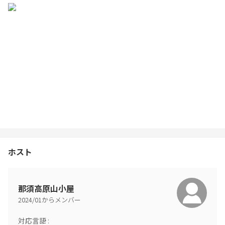
②ダイユー那須高原店 住所:〒325-0303 栃木県那須郡那須町高久
乙2865ー1
・チェックイン時間を過ぎるとキャンセルとして取り扱われるこ
とがございますので、遅れる場合は必ず宿泊施設に連絡してくだ
さい。
ホスト
那須高原山小屋
2024
/
01
からメンバー
対応言語
: