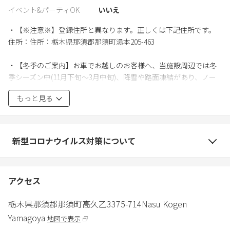
イベント&パーティOK
いいえ
・【※注意※】登録住所と異なります。正しくは下記住所です。
住所：住所：栃木県那須郡那須町湯本205-463
・【冬季のご案内】お車でお越しのお客様へ、当施設周辺では冬
季シーズン中(11月下旬～3月中旬)、降雪や路面凍結があり、ノー
マルタイヤでは大変危険です。
もっと見る
必ずスタッドレスタイヤやチェーンなどのご用意をお願い致しま
す。
・屋根からの落雪や、つららの落下にはご注意下さい。
新型コロナウイルス対策について
・山間にありますので、天候の影響を受けやすくなっています。
荒天時はテント利用のお断り、一部TVが映らない場合がありま
アクセス
す。
栃木県
那須郡
那須町高久乙3375-714
Nasu Kogen
・「近隣スーパー」
Yamagoya
地図で表示
①スーパーいけがみ 住所：325-0114 栃木県那須塩原市戸田2