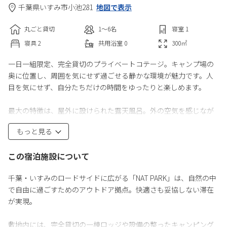
千葉県
いすみ市
小池281
地図で表示
丸ごと貸切
1〜6
名
寝室
1
寝具
2
共用
浴室
0
300
㎡
一日一組限定、完全貸切のプライベートコテージ。キャンプ場の
奥に位置し、周囲を気にせず過ごせる静かな環境が魅力です。人
目を気にせず、自分たちだけの時間をゆったりと楽しめます。
最大の特徴は、屋外に設けられた露天風呂。外の空気を感じなが
ら湯に浸かるひとときは、日常では味わえない特別な体験です。
もっと見る
夜は星空の下で、静かな時間をお過ごしいただけます。
この宿泊施設について
コテージ内にはエアコン、冷蔵庫、冷凍庫、寝具、食器類、調味
料を完備し、季節を問わず快適に滞在可能。屋根付きのウッドデ
千葉・いすみのロードサイドに広がる「NAT PARK」は、自然の中
ッキでは食事やくつろぎの時間を楽しめます。
で自由に過ごすためのアウトドア拠点。快適さも妥協しない滞在
が実現。
BBQグリル完備で、炭は売店で購入可能。気軽にアウトドアディ
ナーが楽しめます。直火での焚き火も可能で、炎を囲みながらゆ
敷地内には、完全貸切の一棟ロッジや設備の整ったキャンピング