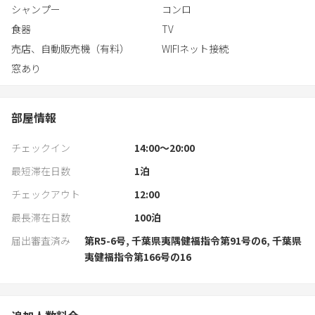
自然の中で過ごす開放感と快適さを両立したアウトドアステイ
シャンプー
コンロ
を、NAT PARKでお楽しみ下さい。
食器
TV
都心から90分で、非日常へ。
売店、自動販売機（有料）
WIFIネット接続
窓あり
部屋情報
チェックイン
14:00〜20:00
最短滞在日数
1
泊
チェックアウト
12:00
最長滞在日数
100
泊
届出審査済み
第R5-6号, 千葉県夷隅健福指令第91号の6, 千葉県
夷健福指令第166号の16