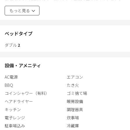
ったりとした時間を過ごせます。
トレーラーを配置。独立して点在しているため、周囲を気にせず
もっと見る
プライベートな時間を過ごせます。
敷地内にはテントの持ち込み・設営も無料で可能。コテージの快
適さとキャンプの自由さをどちらも楽しめます。
人気のロッジには露天風呂を完備。外の空気を感じながら湯に浸
かる時間は、この場所ならではの特別な体験です。
ベッドタイプ
トイレ、シャワー、Wi-Fi完備。ペット同伴も可能で、ファミリー
やグループ、カップルやソロにもおすすめです。
ダブル
2
各サイトにはBBQグリルを備え、炭は売店で購入可能。気軽にア
ウトドアディナーが楽しめます。直火での焚き火も可能です。
自然の中で過ごす開放感と快適さを両立した、自由なアウトドア
ステイをお楽しみください。
設備・アメニティ
コテージやトレーラーにはエアコンや冷蔵庫、寝具を完備し、季
節を問わず快適に滞在可能。テントの持ち込み・設営も可能で、
AC電源
エアコン
スタイルに合わせて自由に過ごせます。
BBQ
たき火
敷地内には受付を兼ねたハンバーガーショップがあり、本格的な
コインシャワー（有料）
ゴミ捨て場
BBQプランも用意。手ぶらでもアウトドアを楽しめます。
ヘアドライヤー
暖房設備
キッチン
調理器具
ペット同伴も可能で、ファミリーやグループ、カップルやソロに
電子レンジ
炊事場
もおすすめ。
駐車場込み
冷蔵庫