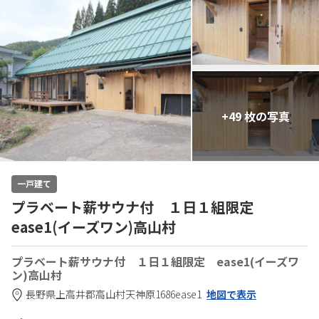
+49 枚の写真
一戸建て
プラベート薪サウナ付 １日１組限定
ease1(イーズワン)高山村
プラベート薪サウナ付 １日１組限定 ease1(イーズワ
ン)高山村
長野県
上高井郡
高山村天神原1686
ease1
地図で表示