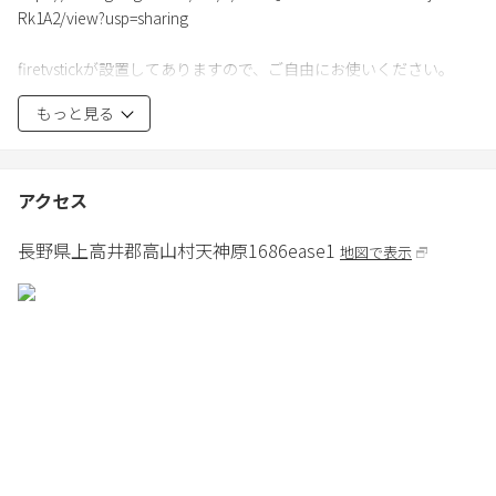
Rk1A2/view?usp=sharing
firetvstickが設置してありますので、ご自由にお使いください。
ご利用には、お客様ご自身のアカウントが必要となります。ご利
もっと見る
用後は、ログインデータの削除をお願いいたします。
アクセス
長野県
上高井郡
高山村天神原1686
ease1
地図で表示