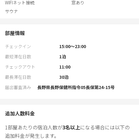
WIFIネット接続
窓あり
サウナ
部屋情報
チェックイン
15:00〜23:00
最短滞在日数
1
泊
チェックアウト
11:00
最長滞在日数
30
泊
届出審査済み
長野県長野保健所指令05長保第24-15号
追加人数料金
1部屋あたりの宿泊人数が
3
名以上
になる場合には以下の
追加料金が発生します。