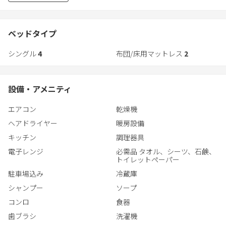
当館は最大で６人がご宿泊いだだけますが、ベッド数は４台とな
っております。５人目からは敷布団をご利用ください。
ベッドタイプ
企業の研修場所、ワーケーションとしてのご利用も大歓迎です。
シングル
4
布団/床用マットレス
2
自然に囲まれた静かな場所に位置し、仕事とリラックスを兼ね備
えた環境で、集中力を高めながらお過ごしいただけます！
プロジェクター完備：プレゼンテーションや研修に必要な設備を
設備・アメニティ
ご用意しています。
※プライベートサウナは有料オプションとなりますので、チェッ
エアコン
乾燥機
クインリンクよりご注文または別途お問合せください。
ヘアドライヤー
暖房設備
・プライベート薪サウナ
１回5,000円
キッチン
調理器具
約５時間燃焼する薪の量を準備いたします。着火作業はご自身で
電子レンジ
必需品 タオル、シーツ、石鹸、
お願いいたします。また、季節にもよりますが、しっかりと暖ま
トイレットペーパー
るまで１時間から２時間ほどかかります。
駐車場込み
冷蔵庫
シャンプー
ソープ
コンロ
食器
歯ブラシ
洗濯機