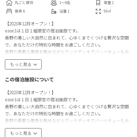
丸ごと貸切
1〜6
名
寝室
2
寝具
6
浴室
1
90
㎡
【2023年12月オープン！】
ease1は１日１組限定の宿泊施設です。
長野の美しい大自然に包まれて、心ゆくまでくつげる贅沢な空間
で、あなただけの特別な時間をお過ごしください。
長野の素敵な景色を眺めながらウッドデッキでバーベキューもお
楽しみいただけます。
もっと見る
近くに温泉施設もありますので、合わせてご利用ください。
※プライベートサウナは有料オプションとなりますので、チェッ
この宿泊施設について
クインリンクよりご注文または別途お問合せください。
・プライベート薪サウナ
【2023年12月オープン！】
１回5,000円
ease1は１日１組限定の宿泊施設です。
約５時間燃焼する薪の量を準備いたします。着火作業はご自身で
長野の美しい大自然に包まれて、心ゆくまでくつげる贅沢な空間
お願いいたします。また、季節にもよりますが、しっかりと暖ま
で、あなただけの特別な時間をお過ごしください。
るまで１時間から２時間ほどかかります。
長野の素敵な景色を眺めながらウッドデッキでバーベキューもお
楽しみいただけます。
もっと見る
近くに温泉施設もありますので、合わせてご利用ください。