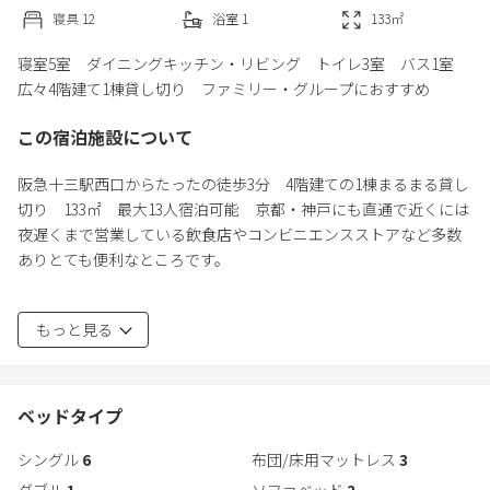
寝具
12
浴室
1
133
㎡
寝室5室 ダイニングキッチン・リビング トイレ3室 バス1室
広々4階建て1棟貸し切り ファミリー・グループにおすすめ
この宿泊施設について
阪急十三駅西口からたったの徒歩3分 4階建ての1棟まるまる貸し
切り 133㎡ 最大13人宿泊可能 京都・神戸にも直通で近くには
夜遅くまで営業している飲食店やコンビニエンスストアなど多数
ありとても便利なところです。
ご予約後にこちらからチェックイン方法など、大切なお知らせを
もっと見る
メールします。
必ずご覧になって下さい。
*3min walk from Hankyu Juso Station*
1F - Dining, Kitchen, & Living Room
ベッドタイプ
2F - Bathroom & Japanese style bedroom (futons)
シングル
6
布団/床用マットレス
3
3,4F - 4 Bedrooms
ダブル
1
ソファベッド
2