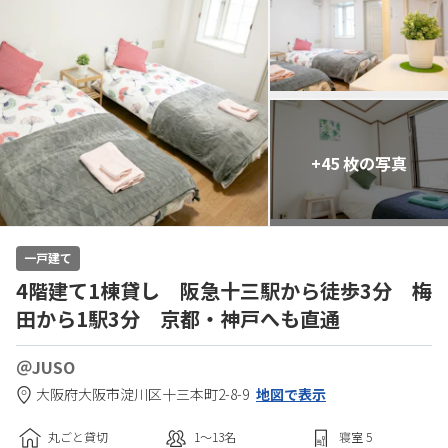
+45 枚の写真
一戸建て
4階建て1棟貸し 阪急十三駅から徒歩3分 梅
田から1駅3分 京都・神戸へも直通
＠JUSO
大阪府
大阪市
淀川区十三本町2-8-9
地図で表示
丸ごと貸切
1〜13
名
寝室
5