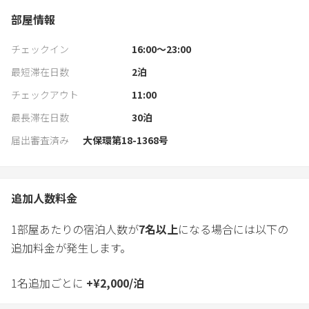
部屋情報
チェックイン
16:00〜23:00
最短滞在日数
2
泊
チェックアウト
11:00
最長滞在日数
30
泊
届出審査済み
大保環第18-1368号
追加人数料金
1部屋あたりの宿泊人数が
7
名以上
になる場合には以下の
追加料金が発生します。
1名追加ごとに
+
¥
2,000
/
泊