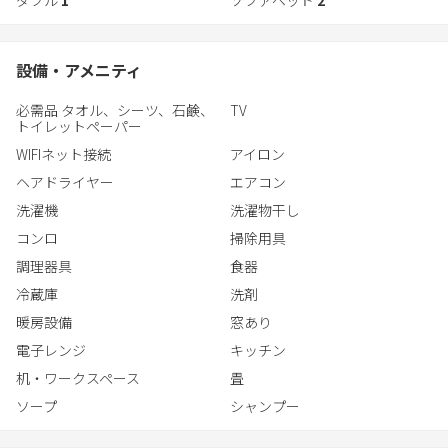
設備・アメニティ
必需品 タオル、シーツ、石鹸、
TV
トイレットペーパー
WIFIネット接続
アイロン
ヘアドライヤー
エアコン
洗濯機
洗濯物干し
コンロ
掃除用具
調理器具
食器
冷蔵庫
洗剤
暖房設備
窓あり
電子レンジ
キッチン
机・ワークスペース
畳
ソープ
シャンプー