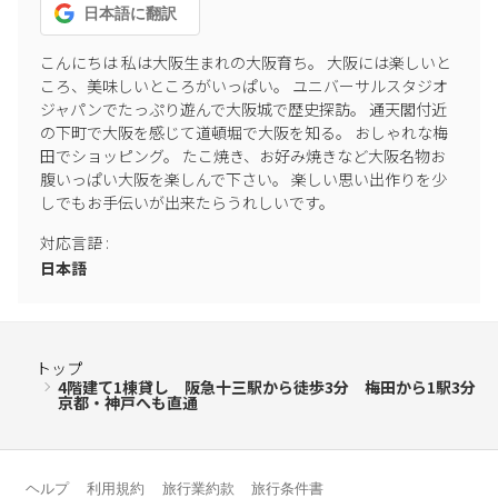
日本語
に翻訳
こんにちは 私は大阪生まれの大阪育ち。 大阪には楽しいと
ころ、美味しいところがいっぱい。 ユニバーサルスタジオ
ジャパンでたっぷり遊んで大阪城で歴史探訪。 通天閣付近
の下町で大阪を感じて道頓堀で大阪を知る。 おしゃれな梅
田でショッピング。 たこ焼き、お好み焼きなど大阪名物お
腹いっぱい大阪を楽しんで下さい。 楽しい思い出作りを少
しでもお手伝いが出来たらうれしいです。
対応言語
:
日本語
トップ
4階建て1棟貸し 阪急十三駅から徒歩3分 梅田から1駅3分
京都・神戸へも直通
ヘルプ
利用規約
旅行業約款
旅行条件書