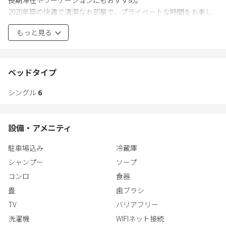
長期滞在やワーケーションにもおすすめ。
2階：ダイニング、キッチン、リビング、畳（布団2組）、バスル
2020年築の快適で清潔なお部屋で、プライベートな時間をお楽し
ーム、洗面台、トイレ
みください。
もっと見る
【備品】
＞＞ 「浅間の庵」が選ばれる5つのポイント ＜＜
（キッチン用品）
電子レンジ・湯沸かしポット・炊飯器・トースター・冷蔵庫
（1）全棟3LDK、100平米のゆとりあるお部屋。
ベッドタイプ
フライパン・パスタ鍋・ワインオープナー・栓抜き・ピーラー
三世代、複数家族、グループ、ママ友、学生さんなど
おろし器付スライサー・キッチンはさみ
シングル
6
幅広く利用されています。
ふきん・まな板・菜箸・包丁・お玉・しゃもじ・フライ返し・ボ
ウル・ザル
（2）小高い丘の中腹に位置し、富士山を一望！
グラス・マグカップ・スプーン・デザートスプーン・フォーク・
設備・アメニティ
お部屋やお風呂から、雄大な富士山＆富士吉田の街並みや
ナイフ・箸
眺望をお楽しみいただけます。
茶碗・お椀・丼・小皿・大皿
駐車場込み
冷蔵庫
シャンプー
ソープ
（3）富士山眺望の屋根付きBBQ設備完備！（有料：6,000円〜）
（バス用品）
雨天でも楽しめるBBQスペース。食材や調味料はお持ち込
コンロ
食器
ドライヤー・シャンプー＆コンディショナー・ボディソープ・ハ
みください。
ブラシ・フェイスタオル・バスタオル
畳
歯ブラシ
TV
バリアフリー
（4）タブレット端末による非対面チェックインを採用！
洗濯機
WIFIネット接続
人との接触を最小限に抑えた旅行が実現できます。