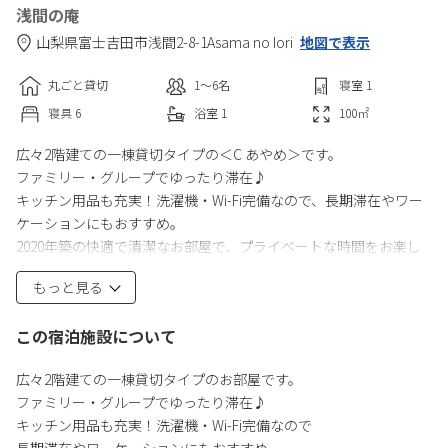
浅間の庵
山梨県
富士吉田市
浅間2-8-1
Asama no Iori
地図で表示
丸ごと貸切
1〜6
名
寝室
1
寝具
6
浴室
1
100
㎡
広々2階建ての一棟貸切タイプの＜C あやめ＞です。
ファミリー・グループでゆったり滞在♪
キッチン用品も充実！洗濯機・Wi-Fi完備なので、長期滞在やワー
ケーションにもおすすめ。
2020年築の快適で清潔なお部屋で、プライベートな時間をお楽し
みください。
もっと見る
富士山眺望の屋根付きBBQ設備完備！（有料：6,000円～）
この宿泊施設について
雨天でもお楽しみいただけます。
※食材や調味料はお持ち込みください。
広々2階建ての一棟貸切タイプのお部屋です。
ファミリー・グループでゆったり滞在♪
【お部屋】
キッチン用品も充実！洗濯機・Wi-Fi完備なので
1階：寝室スペース（ツイン×3部屋）、トイレ