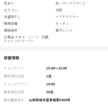
窓あり
机・ワークスペース
（5）新倉山浅間公園から徒歩5分・下吉田駅から徒歩10分の好立
エアコン
洗剤
地！
洗濯物干し
ヘアドライヤー
富士急ハイランド駅や近隣スーパーまでも車で10分以内と
暖房設備
キッチン
便利です。
調理器具
電子レンジ
必需品 タオル、シーツ、石鹸、
トイレットペーパー
部屋情報
チェックイン
15:00〜22:00
最短滞在日数
1
泊
チェックアウト
10:00
最長滞在日数
30
泊
届出審査済み
山梨県指令富東福第5400号