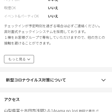
喫煙OK
いいえ
イベント&パーティOK
いいえ
チェックインが予定時刻を過ぎる場合は必ずご連絡ください。
非対面式チェックインシステムを採用しております。
１棟をお客様グループで専有していただけますので、他の方との
接触を避けることができます。
2027年4月から宿泊税が1人1泊につき200円かかります。2027年4月
もっと見る
以降は宿泊税を含んだ料金を設定しています。
新型コロナウイルス対策について
アクセス
山梨県
富士吉田市
浅間2-8-1
Asama no Iori
地図で表示