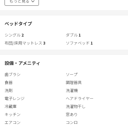
もっと見る
ブル、感じるのは木のぬくもりと、その香り。穏やかな団欒の時
ロフトは十分な広さであり、高い天井と梁、白い壁、美しいディ
間をお約束します。
ティールによって大人でも楽しさと冒険心を呼び起こされること
必至です。
デッキではBBQを楽しむための設備が。爽やかな風を感じなが
ベッドタイプ
ら、美味しい食事。より一層楽しい思い出となることは間違いあ
この別荘は、箱根の自然の中の隠れ家と言えるでしょう。
シングル
2
ダブル
1
りません。
箱根の美しさと、心地良い別荘生活の快適さを体験してみてくだ
布団/床用マットレス
3
ソファベッド
1
さい。美しい自然景観と至福の時間、それが私たちの提供する"箱
魅力はこれだけにとどまりません。最新の設備とアメニティも完
根の贅沢な別荘体験"です。
備しており、階段を上ると秘密基地のようなロフトが広がりま
す。
設備・アメニティ
Noël HAKONE SENGOKUHARAでお待ちしております。
ロフトは十分な広さであり、高い天井と梁、白い壁、美しいディ
歯ブラシ
ソープ
ティールによって大人でも楽しさと冒険心を呼び起こされること
必至です。
食器
調理器具
洗剤
洗濯機
この別荘は、箱根の自然の中の隠れ家と言えるでしょう。
電子レンジ
ヘアドライヤー
箱根の美しさと、心地良い別荘生活の快適さを体験してみてくだ
冷蔵庫
洗濯物干し
さい。美しい自然景観と至福の時間、それが私たちの提供する"箱
根の贅沢な別荘体験"です。
キッチン
窓あり
エアコン
コンロ
Noël HAKONE SENGOKUHARAでお待ちしております。