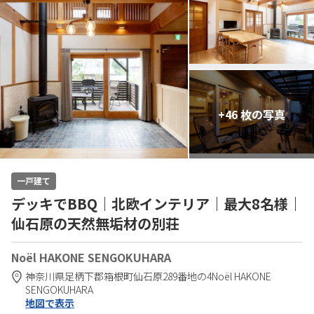
+46 枚の写真
一戸建て
デッキでBBQ｜北欧インテリア｜最大8名様｜
仙石原の天然無垢材の別荘
Noël HAKONE SENGOKUHARA
神奈川県
足柄下郡
箱根町仙石原289番地の4
Noël HAKONE
SENGOKUHARA
地図で表示