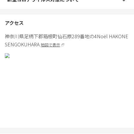
・20時からは片づけをして21時には室内へお戻りください。
・デッキで飲食された際、食器やゴミをキッチンへ持っていくよ
うにお願いします。
アクセス
神奈川県
足柄下郡
箱根町仙石原289番地の4
Noël HAKONE
■ 禁止事項
SENGOKUHARA
地図で表示
・建物内は土間を除き土足厳禁です。室内用スリッパで土間やデ
ッキを利用する行為もお控えください。
・近隣に迷惑の掛かる騒音（特に夜間～早朝）（罰金33,000円）
・室内での喫煙（電子タバコを含む）、吸い殻のポイ捨て（罰金
33,000円）
・庭、駐車場等、敷地内に設置された灰皿周辺以外での喫煙、吸
い殻のポイ捨て（罰金33,000円）
・近隣へのゴミの不法投棄（罰金33,000円）
・ご予約人数の無断超過（超過人数分の宿泊料）
・建物室内でのバーベキューの実施（罰金33,000円）
・床が焦げてしまう恐れがあるため、焚き火台・炭火グリルの持
ち込み及び使用はご遠慮ください。
・施設設備の汚損、破損、持ち帰り（代替え品購入等で発生した