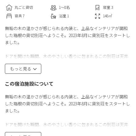
丸ごと貸切
1〜8
名
寝室
3
寝具
7
浴室
1
148
㎡
無垢の木の温かさが感じられる内装と、上品なインテリアが調和
した箱根の貸切別荘へようこそ。2023年8月に貸別荘をスタートし
ました。
ドアを開けた瞬間、木のやさしい香りに包まれるこの別荘は天井
が高く、広々としたリビングがポイント。お洒落な薪ストーブ、
もっと見る
大きなダイニングテーブル、感じるのは木のぬくもりと、その香
り。穏やかな団欒の時間をお約束します。
この宿泊施設について
デッキではBBQを楽しむための設備が。爽やかな風を感じなが
無垢の木の温かさが感じられる内装と、上品なインテリアが調和
ら、美味しい食事。より一層楽しい思い出となることは間違いあ
した箱根の貸切別荘へようこそ。2023年8月に貸別荘をスタートし
りません。
ました。
魅力はこれだけにとどまりません。最新の設備とアメニティも完
ドアを開けた瞬間、木のやさしい香りに包まれるこの別荘は天井
備しており、階段を上ると秘密基地のようなロフトが広がりま
が高く、広々としたリビングがポイント。大きなダイニングテー
す。