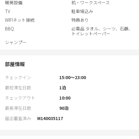
暖房設備
机・ワークスペース
TV
駐車場込み
WIFIネット接続
特典あり
BBQ
必需品 タオル、シーツ、石鹸、
トイレットペーパー
シャンプー
部屋情報
チェックイン
15:00〜23:00
最短滞在日数
1
泊
チェックアウト
10:00
最長滞在日数
90
泊
届出審査済み
M140035117