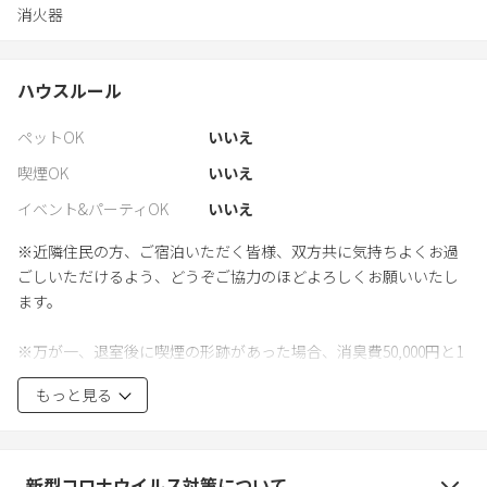
消火器
ハウスルール
ペットOK
いいえ
喫煙OK
いいえ
イベント&パーティOK
いいえ
※近隣住民の方、ご宿泊いただく皆様、双方共に気持ちよくお過
ごしいただけるよう、どうぞご協力のほどよろしくお願いいたし
ます。
※万が一、退室後に喫煙の形跡があった場合、消臭費50,000円と1
泊分の休業補償をご負担頂きます。
もっと見る
■BBQ
・BBQをご利用になる際はハウスガイドをご確認ください。
・BBQのご利用時間は夜21時までです。
新型コロナウイルス対策について