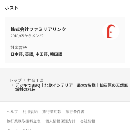
費用の請求）
ホスト
※ 上記行為が見受けられた場合は追加料金をお支払いいただきま
す。
※ 喫煙される方は敷地内にある灰皿をご利用ください。
※ 建物内は完全禁煙となっております。退室後に建物内や建物外
株式会社ファミリアリンク
の指定場所以外での喫煙の形跡があった場合、追加請求が発生し
2018
/
05
からメンバー
ます。
対応言語
:
日本語, 英語, 中国語, 韓国語
トップ
神奈川県
デッキでBBQ｜北欧インテリア｜最大8名様｜仙石原の天然無
垢材の別荘
ヘルプ
利用規約
旅行業約款
旅行条件書
旅行業務取扱料金表
個人情報保護方針
会社情報