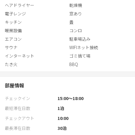
ヘアドライヤー
乾燥機
電子レンジ
窓あり
キッチン
畳
暖房設備
コンロ
エアコン
駐車場込み
サウナ
WIFIネット接続
インターネット
ゴミ捨て場
たき火
BBQ
部屋情報
チェックイン
15:00〜18:00
最短滞在日数
1
泊
チェックアウト
10:00
最長滞在日数
30
泊