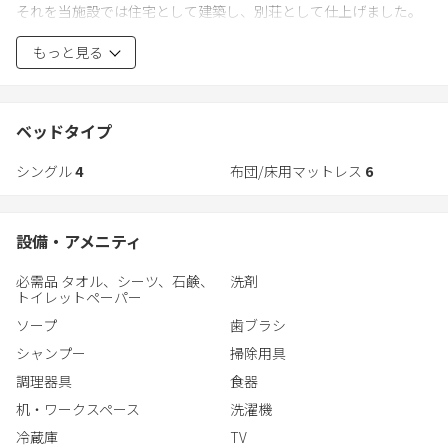
それを当施設では住宅として建築し、別荘として仕上げました。
川が流れており、敷地内にはカヌーができるほどの池があり、自
”ウチソト”という構想を練り、室内なんだけど外のような楽しみ
然散策を楽しむこともできます。
もっと見る
要素もどこか残るような仕上げとなっています。グランピングを
より快適にしたようなイメージです。
基本的にはFOX Cabinを貸別荘として利用していただきます。
ベッドタイプ
シングル
4
布団/床用マットレス
6
CRANE Cabinもツインの部屋が2つあります。
FOX&CRANE 両方のCabinをご希望される方は予めお問合せくださ
い。
設備・アメニティ
必需品 タオル、シーツ、石鹸、
洗剤
トイレットペーパー
ソープ
歯ブラシ
シャンプー
掃除用具
調理器具
食器
机・ワークスペース
洗濯機
冷蔵庫
TV