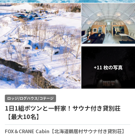
+11 枚の写真
ロッジ/ログハウス/コテージ
1日1組ポツンと一軒家！サウナ付き貸別荘
【最大10名】
FOX＆CRANE Cabin【北海道鶴居村サウナ付き貸別荘】