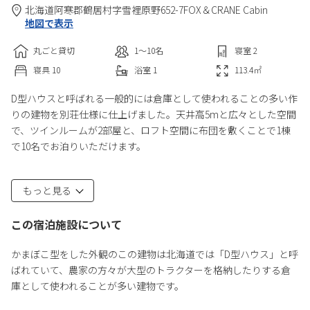
北海道
阿寒郡
鶴居村字雪裡原野652-7
FOX＆CRANE Cabin
地図で表示
丸ごと貸切
1〜10
名
寝室
2
寝具
10
浴室
1
113.4
㎡
D型ハウスと呼ばれる一般的には倉庫として使われることの多い作
りの建物を別荘仕様に仕上げました。天井高5mと広々とした空間
で、ツインルームが2部屋と、ロフト空間に布団を敷くことで1棟
で10名でお泊りいただけます。
また本格的な薪ストーブサウナを完備しており、滞在中は好きな
もっと見る
時間に利用することができます。サウナは大人6名が快適に入れる
ほどの広さです。
この宿泊施設について
また42万坪の広さもある馬牧場の敷地内に別荘があります。1日1
かまぼこ型をした外観のこの建物は北海道では「D型ハウス」と呼
組限定の貸別荘なので自分たちのグループだけで周りを気にする
ばれていて、農家の方々が大型のトラクターを格納したりする倉
ことなく楽しい時間を過ごせます。
庫として使われることが多い建物です。
晴れていれば満天の星空を眺めることもでき、眼の前には一級河