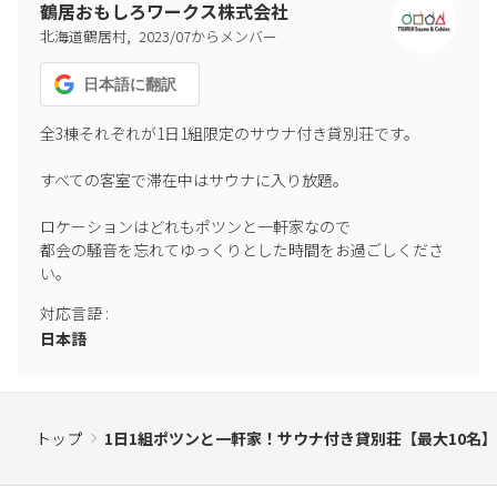
鶴居おもしろワークス株式会社
,
北海道鶴居村
2023
/
07
からメンバー
日本語
に翻訳
全3棟それぞれが1日1組限定のサウナ付き貸別荘です。

すべての客室で滞在中はサウナに入り放題。

ロケーションはどれもポツンと一軒家なので

都会の騒音を忘れてゆっくりとした時間をお過ごしくださ
い。
対応言語
:
日本語
トップ
1日1組ポツンと一軒家！サウナ付き貸別荘【最大10名】