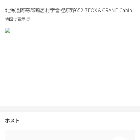
北海道
阿寒郡
鶴居村字雪裡原野652-7
FOX＆CRANE Cabin
地図で表示
ホスト