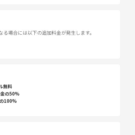
a
r
a
n
なる場合には以下の追加料金が発生します。
d
s
e
l
e
c
t
ル無料
a
金の50%
d
の100%
a
t
e
.
P