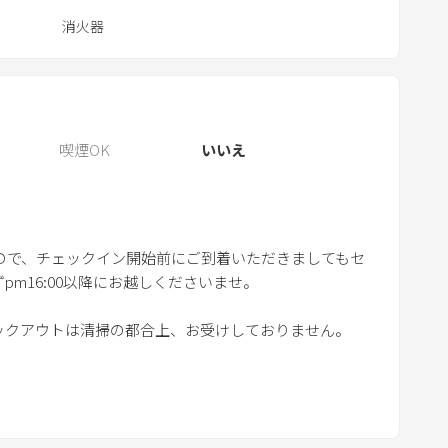
r
消火器
e
s
s
t
喫煙OK
いいえ
h
e
q
u
ので、チェックイン開始前にご到着いただきましてもセ
e
m16:00以降にお越しくださいませ。
s
t
ックアウトは清掃の都合上、お受けしておりません。
i
o
預かりは対応しておりません。
n
m
歯ブラシはご用意しておりません。
a