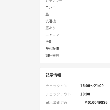
シャンプー
コンロ
畳
洗濯機
窓あり
エアコン
洗剤
暖房設備
調理器具
部屋情報
チェックイン
16:00〜21:00
チェックアウト
10:00
届出審査済み
M010049886