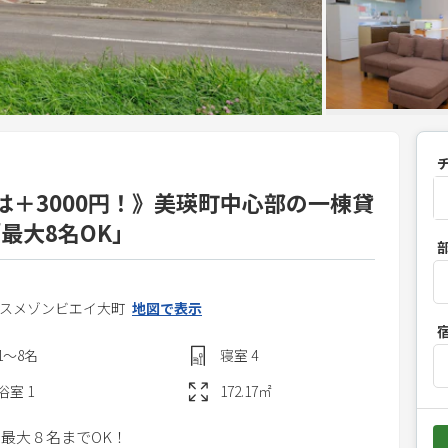
は＋3000円！》美瑛町中心部の一棟貸
最大8名OK」
P
r
e
s
スメゾンビエイ大町
地図で表示
s
1〜8
名
寝室
4
t
h
浴室
1
172.17
㎡
e
で最大８名までOK！
d