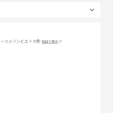
r
ておりません。
k
k
お控え下さい。
e
合は復旧費用を請求する場合があります。
y
t
ースメゾンビエイ大町
地図で表示
車スペースとなります。
o
g
e
t
す。
t
フが除雪を行う場合があります。
h
e
合は必ずご連絡ください。
k
が確認出来た場合は、追加料金をご請求致します。また
e
認した場合、防犯のため警察に通報致します。
y
ーベキューや花火はご遠慮下さい。
b