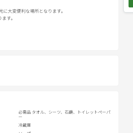
o
観光に大変便利な場所となります。
w
ります。
n
a
出来るように
r
ェックアウトを導入。
r
り、鍵もスマートロックとなります。
o
w
過ごせるように、
k
。
e
y
歩３分、スーパーや薬局は車で5分ほど行くことが可能で
t
o
変便利で
i
訪れることが可能です。
必需品 タオル、シーツ、石鹸、トイレットペーパ
n
ー
t
冷蔵庫
e