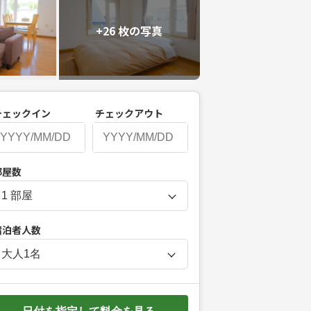
+26 枚の写真
チェックイン
チェックアウト
P
部屋数
r
e
s
宿泊者人数
s
t
大人
1
名
h
e
d