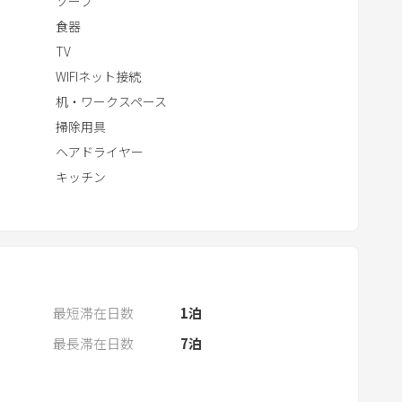
ソープ
r
食器
a
TV
c
WIFIネット接続
t
机・ワークスペース
w
i
掃除用具
t
ヘアドライヤー
h
キッチン
t
h
e
c
a
l
最短滞在日数
1
泊
e
最長滞在日数
7
泊
n
d