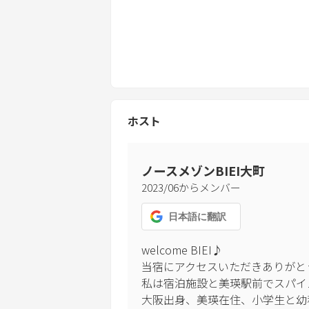
・20時以降、建物前（屋外）での飲
・追加の寝具はありません。必要な場
・当宿は店主1名で運営中する小さな
応言語は日本語及びメッセージでは翻
ホスト
旅行先でプライベート空間を確保出来
店主とのコミュニケーションは原則メ
ノースメゾンBIEI大町
宿泊者情報の入力は事前にWebより対
2023
/
06
からメンバー
ご予約完了後、当宿からのメッセージ
日本語
に翻訳
他のハウスルールはお部屋に設置のハ
welcome BIEI♪

皆さまが心地よく過ごしていただくた
当宿にアクセスいただきありがとう
私は宿泊施設と美瑛駅前でスパイ
大阪出身、美瑛在住、小学生と幼