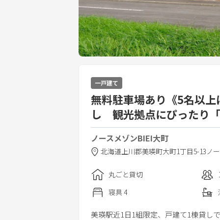
一戸建て
無料駐車場あり《5名以上
し 観光拠点にぴったり「
ノースメゾンBIEI大町
北海道
上川郡
美瑛町大町1丁目5-13
ノー
丸ごと貸切
寝具
4
美瑛駅近1日1組限定、戸建て1棟貸し