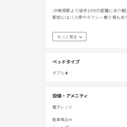
JR美瑛駅より徒歩10分の距離にあり
駅前にはバス停やタクシー乗り場もあ
旅行先で完全プライベート空間を確保
もっと見る
完全非対面のセルフチェックイン、チ
やり取りはすべてメッセージ対応とな
複数の家族や仲間たちと一緒の空間で
ベッドタイプ
広々としたリビングや寝室があります
ダブル
4
周辺には飲食店もあり、ローソンは徒
す。
設備・アメニティ
美瑛・旭川・富良野間のアクセスに大
主要な観光名所も30分～1時間以内に
電子レンジ
駐車場込み