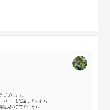
o
食は近隣の迷惑になりますのでご遠慮下さい。
a
r
合は事前にご相談ください。
d
s
宿です。メッセージの返信等遅れる場合がございます。対
h
訳を使用しての対応となります。
o
r
るように、完全非対面の宿となります。
t
ッセージでのやり取りとなります。
c
応可能なシステムを採用しております。
u
を必ずご確認ご対応のご協力お願い致します。
t
ウスルールブックをご確認下さい。
s
f
めに、お部屋の美化にご協力をお願い致します。
o
ございます。

r
スカレーを運営しています。

c
稚園児の子育て中です。
