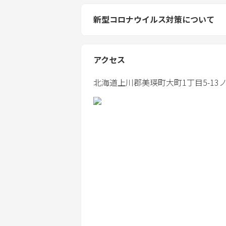
・連泊時の掃除・タオルの交換は行っ
新型コロナウイルス対策について
・客室内で香水・お香などのご使用は
匂いが残り現状復旧に時間がかかる場
アクセス
・駐車場は敷地内に3台駐車可能です。
北海道
上川郡
美瑛町大町1丁目5-13
ノ
冬季のみ雪の状況によって1～2台の駐
事故防止のため車庫は使用不可。
建物外側の敷地内にお停めください。
・宿泊中の除雪ご協力をお願い致しま
記録的な大雪の場合、宿泊中にスタッ
・予約後、宿泊人数が変更になった場
風除室防犯カメラより人数が多いこと
宿泊情報に記載のない方の出入りを確
・火災の恐れがあるため、建物外でバ