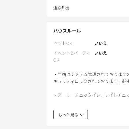
煙感知器
ハウスルール
ペットOK
いいえ
イベント&パーティ
いいえ
OK
・当宿はシステム管理されております
キュリティロックされております。必ずp
・アーリーチェックイン、レイトチェ
・防犯上チェックイン前のお荷物のお
もっと見る
・プラスチック削減のため、使い捨て