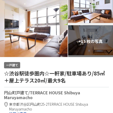
+15 枚の写真
一戸建て
☆渋谷駅徒歩圏内☆一軒家/駐車場あり/85㎡
＋屋上テラス20㎡/最大9名
円山町戸建て/TERRACE HOUSE Shibuya
Maruyamacho
東京都
渋谷区
円山町25-2
TERRACE HOUSE Shibuya
Maruyamacho