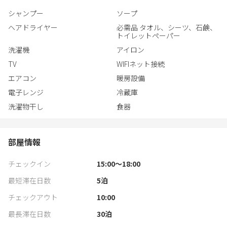
分）。
シャンプー
ソープ
最大で 9 名様ご宿泊頂けます。ご家族やご友人様グループなどに
ヘアドライヤー
必需品 タオル、シーツ、石鹸、
最適だと思います。
トイレットペーパー
お部屋は貸切でご利用いただけます。（他のお客様と同じ部屋に
洗濯機
アイロン
宿泊することはございません。）
TV
WIFIネット接続
エアコン
暖房設備
電子レンジ
冷蔵庫
洗濯物干し
食器
部屋情報
チェックイン
15:00〜18:00
最短滞在日数
5
泊
チェックアウト
10:00
最長滞在日数
30
泊