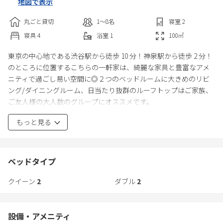
地図で表示
丸ごと貸切
1〜8
名
寝室
2
寝具
4
浴室
1
100
㎡
東京の中心地である渋谷駅から徒歩 10 分！神泉駅から徒歩 2 分！
のところに位置するこちらの一軒家は、綺麗な家具と豊富なアメ
ニティで過ごし易い空間に◎２つのベッドルームに大きめのリビ
ング/ダイニングルーム、日当たり抜群のルーフトップはご家族、
ご友人様の大人数のグループにオススメです。
その他の主要な駅や観光スポットまでのアクセスも簡単！付近に
もっと見る
はレストランやカフェが沢山ございますので、お食事処に困るこ
ともございません。
お家周辺は静かな住宅街のため、お出かけを楽しまれた後もゆっ
くりとお休み頂けます。
ベッドタイプ
ホームWi-Fiも無料でご利用頂けます。
クイーン
2
ダブル
2
お家は渋谷駅より徒歩 10 分程、神泉駅より徒歩 2 分程です。
成田空港と羽田空港、どちらの空港からもアクセスし易いです
設備・アメニティ
（電車の場合は、羽田空港から約 37 分、成田空港から約 1 時間 15