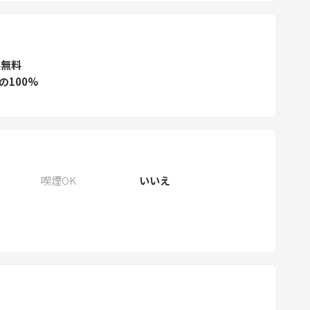
c
t
a
ル無料
d
の100%
a
t
e
.
P
r
喫煙OK
いいえ
e
s
s
t
h
e
q