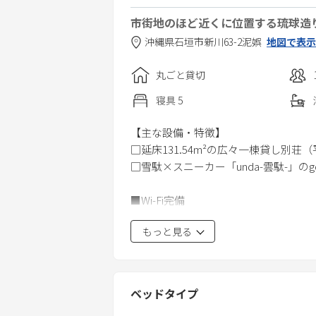
市街地のほど近くに位置する琉球
沖縄県
石垣市
新川63-2
泥娯
地図で表示
丸ごと貸切
寝具
5
【主な設備・特徴】
□延床131.54m²の広々一棟貸し別荘（
□雪駄×スニーカー「unda-雲駄-」の
■Wi-Fi完備
■駐車場2台(無料)
もっと見る
■完全非対面のチェックイン、チェッ
■スペシャルウェルカムドリンク付き
■全長3mのアイランドキッチン
■充実のアメニティ
ベッドタイプ
■貸出自転車（1人乗り2台、2人乗り2