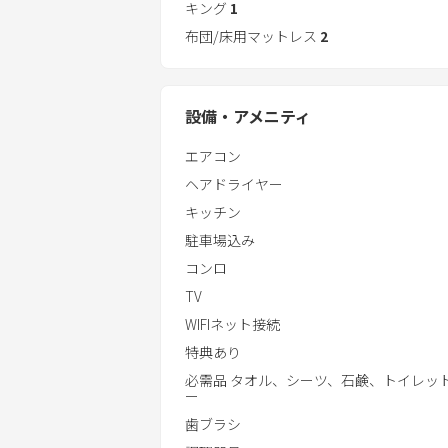
■市街地まで徒歩約10分
キング
1
布団/床用マットレス
2
設備・アメニティ
エアコン
ヘアドライヤー
キッチン
駐車場込み
コンロ
TV
WIFIネット接続
特典あり
必需品 タオル、シーツ、石鹸、トイレッ
ー
歯ブラシ