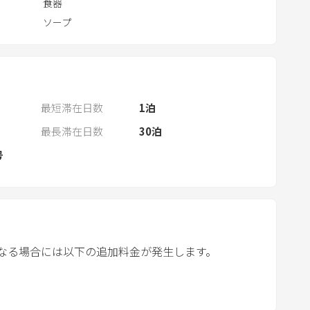
食器
h
ソープ
e
c
a
l
e
最短滞在日数
1
泊
n
最長滞在日数
30
泊
d
号
a
r
a
n
d
なる場合には以下の追加料金が発生します。
s
e
l
e