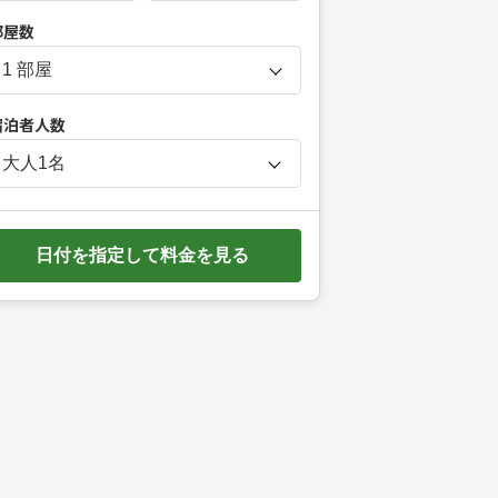
P
部屋数
r
e
s
宿泊者人数
s
t
大人
1
名
h
e
d
日付を指定して料金を見る
o
w
n
a
r
r
o
w