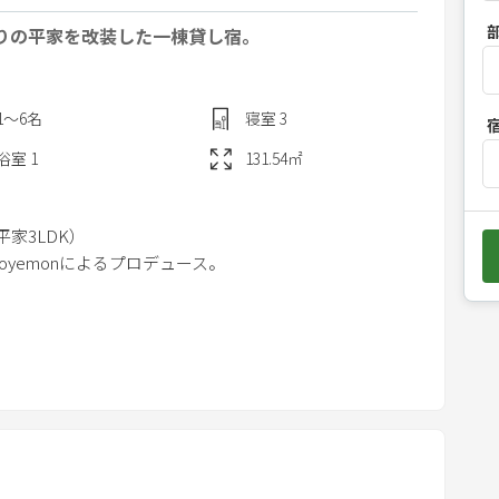
P
造りの平家を改装した一棟貸し宿。
r
e
s
1〜6
名
寝室
3
s
t
浴室
1
131.54
㎡
h
e
平家3LDK）
d
goyemonによるプロデュース。
o
w
n
a
クアウト
r
（泥娯セレクトドリンクセット）
r
o
w
台）