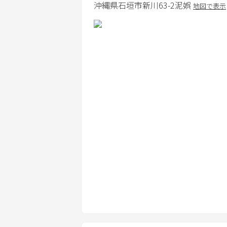
沖縄県
石垣市
新川63-2
泥娯
地図で表示