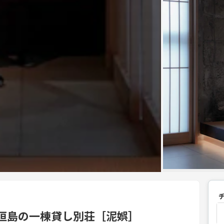
｜沖縄石垣島の一棟貸し別荘［泥娯］