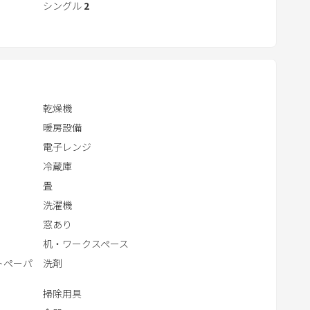
k
シングル
2
e
y
t
o
i
乾燥機
n
暖房設備
t
電子レンジ
e
r
冷蔵庫
a
畳
c
洗濯機
t
窓あり
w
机・ワークスペース
i
トペーパ
洗剤
t
h
掃除用具
t