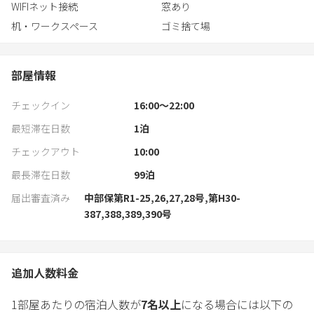
WIFIネット接続
窓あり
机・ワークスペース
ゴミ捨て場
部屋情報
チェックイン
16:00〜22:00
最短滞在日数
1
泊
チェックアウト
10:00
最長滞在日数
99
泊
届出審査済み
中部保第R1-25,26,27,28号,第H30-
387,388,389,390号
追加人数料金
1部屋あたりの宿泊人数が
7
名以上
になる場合には以下の