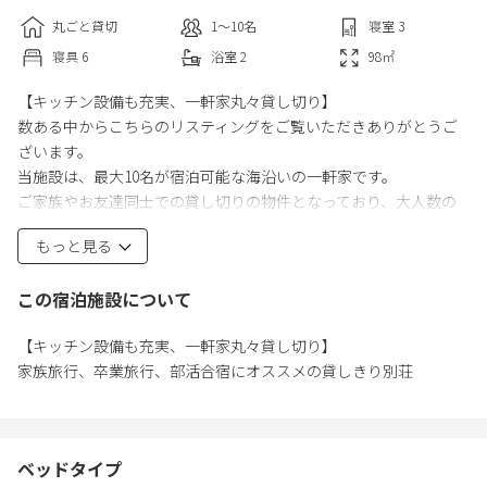
丸ごと貸切
1〜10
名
寝室
3
寝具
6
浴室
2
98
㎡
【キッチン設備も充実、一軒家丸々貸し切り】
数ある中からこちらのリスティングをご覧いただきありがとうご
ざいます。
当施設は、最大10名が宿泊可能な海沿いの一軒家です。
ご家族やお友達同士での貸し切りの物件となっており、大人数の
ご利用にピッタリです。
もっと見る
リゾート地として有名な恩納村。
那覇空港からは車でおよそ1時間、沖縄本島屈指の西海岸ビーチリ
この宿泊施設について
ゾートエリアである万座毛や真栄田岬、青の洞窟など人気観光地
も多く、海岸の絶壁と 青い海の美しい景色をみることはもちろ
【キッチン設備も充実、一軒家丸々貸し切り】
ん、ダイビングとシュノーケリングのスポットとしても大変オス
家族旅行、卒業旅行、部活合宿にオススメの貸しきり別荘
スメの場所です。
特に、青の洞窟というところでは、自然の偶然が重なりあった神
秘的な雰囲気を体験することができます。また、恩納村にある沖
縄の昔ながらの民家を見ることができる琉球村では、“昔ながらの
ベッドタイプ
沖縄”のゆったりとしたどこか懐かしい時間を感じられます。