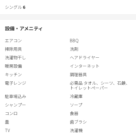
さらに伝統工芸の体験もしていただけます。
シングル
6
おんなの駅周辺では沖縄そばやサーターアンダギーなどの沖縄グ
ルメが堪能でき、お土産も買うことができるため、いつもたくさ
んの人で賑わっています。
設備・アメニティ
エアコン
BBQ
掃除用具
洗剤
洗濯物干し
ヘアドライヤー
暖房設備
インターネット
キッチン
調理器具
電子レンジ
必需品 タオル、シーツ、石鹸、
トイレットペーパー
駐車場込み
冷蔵庫
シャンプー
ソープ
コンロ
食器
畳
歯ブラシ
TV
洗濯機