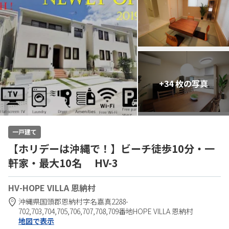
+34 枚の写真
一戸建て
【ホリデーは沖縄で！】ビーチ徒歩10分・一
軒家・最大10名 HV-3
HV-HOPE VILLA 恩納村
沖縄県
国頭郡
恩納村字名嘉真2288-
702,703,704,705,706,707,708,709番地
HOPE VILLA 恩納村
地図で表示