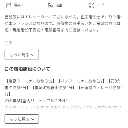
寝具
2
浴室
1
18
㎡
当施設にはエレベーターがございません。正面階段をあがり３階
がエントランスになります。お荷物のお手伝いをご希望の方は事
前・現地階段下表記の電話番号までご連絡ください。
洋室
セミダブルベッドが２つのお部屋です。
もっと見る
最大４名宿泊可能（大人2人子供2人）
各部屋にユニットバス設置しております。
この宿泊施設について
お部屋のタイプはベッドが分かれているお部屋と隣り合っている
タイプがございます。全室バストイレ付きです
【離島ターミナル徒歩３分】【バスターミナル徒歩1分】【730交
差点徒歩3分】【美崎町飲食街徒歩1分】【石垣島ヴィレッジ徒歩1
分】
2023年6月室内リニューアルOPEN！
全部屋バス・トイレ付 素泊まりタイプの各アクセス抜群の好立地
宿泊施設です。2人目からは1人＋1,500円/日で宿泊可能。宿泊代を
もっと見る
抑えたい方へオススメです。女性用アメニティも充実しています。
●石垣島の中心地の立地で、離島巡りやツアーへの前泊、繁華街