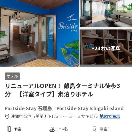
+28 枚の写真
ホテル
リニューアルOPEN！ 離島ターミナル徒歩3
分 【洋室タイプ】素泊りホテル
Portside Stay 石垣島／Portside Stay Ishigaki Island
沖縄県
石垣市
美崎町4-12 3F
トーヨーミサキビル
地図で表示
個室
1〜4
名
寝室
1