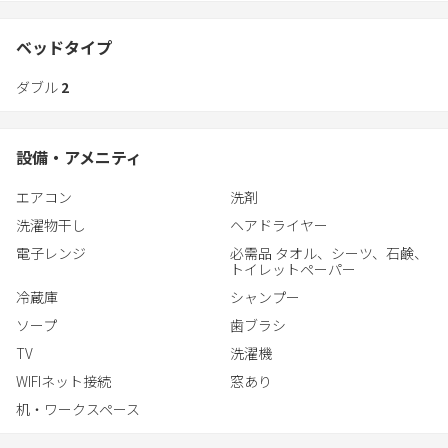
や空港への往復にも便利です。島内観光の拠点にもご利用いただ
けます。
ベッドタイプ
●部屋タイプ
ダブル
2
・洋室7部屋：各部屋セミダブルベット×2（大人2人または大人2
人子供2人までが最適）
・和室2部屋：各部屋布団4組（大人4人まで可）
設備・アメニティ
●専用階段を上がった3階になりますのでご利用の際は充分ご注意
ください。
エアコン
洗剤
洗濯物干し
ヘアドライヤー
電子レンジ
必需品 タオル、シーツ、石鹸、
トイレットペーパー
冷蔵庫
シャンプー
ソープ
歯ブラシ
TV
洗濯機
WIFIネット接続
窓あり
机・ワークスペース