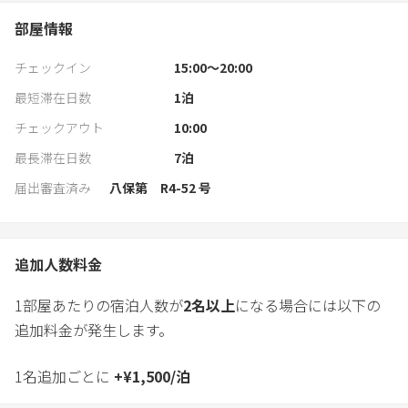
部屋情報
チェックイン
15:00〜20:00
最短滞在日数
1
泊
チェックアウト
10:00
最長滞在日数
7
泊
届出審査済み
八保第 R4-52 号
追加人数料金
1部屋あたりの宿泊人数が
2
名以上
になる場合には以下の
追加料金が発生します。
1名追加ごとに
+
¥
1,500
/
泊