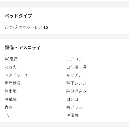
4,000坪の敷地内にある日本家屋。
100畳の大広間・和室2部屋・屋根裏部屋があり、大人数でも宿泊
できます。
ベッドタイプ
敷地内には、江戸時代後期からある樹齢300年以上の木があり､歴
布団/床用マットレス
15
史を感じることができます。
②響きの宿 別館
設備・アメニティ
気軽にアウトドアを楽しめる、木のぬくもり感じるコテージ。
4,000坪の敷地内で焚き火やBBQをしたり、アウトドアを満喫。
AC電源
エアコン
開放的なリビングルームは、明るい空間が広がり囲炉裏も楽しめ
たき火
ゴミ捨て場
ます。
2階には和室もあり、快適にお過ごしいただけます。
ヘアドライヤー
キッチン
調理器具
電子レンジ
③響きの森
炊事場
駐車場込み
3,000㎡の広さはあなただけの空間。貸切のプライベートキャンプ
冷蔵庫
コンロ
場！
都心を離れ、大自然に囲まれ、ゆったりとした時間を過ごせま
食器
歯ブラシ
す。
TV
洗濯機
BBQをしたり、焚火をしながら語り合い至福の時間を満喫できる
こと間違いなし。