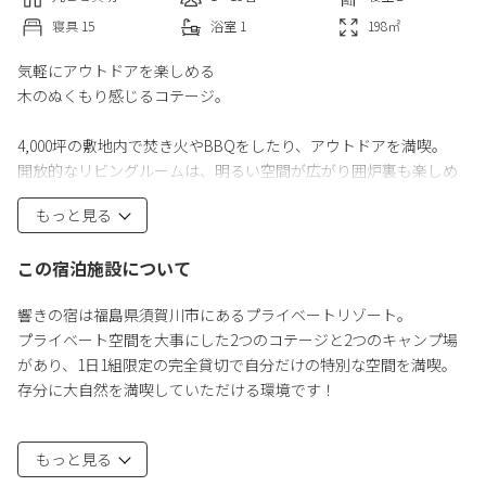
寝具
15
浴室
1
198
㎡
気軽にアウトドアを楽しめる
木のぬくもり感じるコテージ。
4,000坪の敷地内で焚き火やBBQをしたり、アウトドアを満喫。
開放的なリビングルームは、明るい空間が広がり囲炉裏も楽しめ
ます。
もっと見る
2階には和室もあり、快適にお過ごしいただけます。
この宿泊施設について
《料金》
※暖房費として、≪10/1～4/31≫の期間、別途5,500円(税込)（1施
響きの宿は福島県須賀川市にあるプライベートリゾート。
設一泊）が掛かります。基本宿泊料金に含まれています。
プライベート空間を大事にした2つのコテージと2つのキャンプ場
があり、1日1組限定の完全貸切で自分だけの特別な空間を満喫。
《ペット料金》※室内犬1匹ごとの料金です。
存分に大自然を満喫していただける環境です！
小型犬：3,300円
中型犬：5,500円
①響きの宿
大型犬：7,700円
もっと見る
国登録有形文化財を復元した木のぬくもり感じる日本家屋。