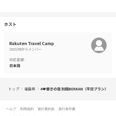
※暖房費として、10/1〜4/31の期間中は1施設1泊で5,500円（税
込）がかかります。
ーーーーーーーーーーーーーーーーーーー
ホスト
《レンタル》
・BBQ道具セット 8,800円
（BBQコンロ、網（600×900mm）1枚、炭6kg、トング、軍手、
Rakuten Travel Camp
着火剤、マッチ）
2023
/
06
からメンバー
※食材・調味料は各自お願いいたします。
対応言語
:
・サウナポンチョ 1,100円
日本語
・サウナ短パン 770円
・サウナハット 550円
《販売》
トップ
福島県
4🍁響きの宿 別館BEKKAN（平日プラン）
・焚き火台のみ 2,200円
・薪 5束分相当 3,850円
・薪 10束分相当 5,500円
ヘルプ
利用規約
旅行業約款
旅行条件書
・薪 20束分相当 11,000円