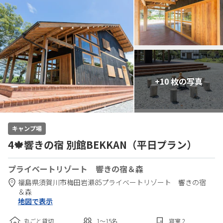
+10 枚の写真
キャンプ場
4🍁響きの宿 別館BEKKAN（平日プラン）
プライベートリゾート 響きの宿＆森
福島県
須賀川市
梅田岩瀬85
プライベートリゾート 響きの宿
＆森
地図で表示
丸ごと貸切
1〜15
名
寝室
2