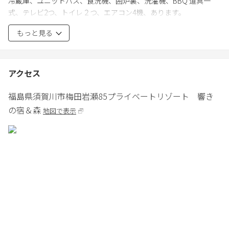
冷蔵庫、ユニットバス、食洗機、囲炉裏、洗濯機、BBQ 道具一
式、テレビ2つ、トイレ２つ、エアコン4機、あります。
バスタオル、手拭い、歯ブラシ、ご準備致します。
もっと見る
《チェックイン・アウト》
チェックイン15：00〜／チェックアウト〜10：00
アクセス
※ご希望の時間帯への変更も可能です。別途費用がかかるため、
事前にご相談ください。
福島県
須賀川市
梅田岩瀬85
プライベートリゾート 響き
※チェックインの際は一旦、響きの宿の受付へお越しください。
の宿＆森
地図で表示
ご案内致します。
《注意事項》
手持ち花火のみで、爆竹・打ち上げ花火は禁止
※強風の場合は、花火は禁止といたします。
※少人数・団体・閑散期などの場合は割引可能な為、お見積り致
します。
※団体割引・早割り・直前割等は時期に応じて金額等お見積りい
たしますので、お問い合わせの際にご相談ください。
※特別日（連休・GW・お盆中・年末年始）は料金が異なります。