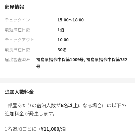
部屋情報
チェックイン
15:00〜18:00
最短滞在日数
1
泊
チェックアウト
10:00
最長滞在日数
30
泊
届出審査済み
福島県指令中保第1009号, 福島県指令中保第752
号
追加人数料金
1部屋あたりの宿泊人数が
6
名以上
になる場合には以下の
追加料金が発生します。
1名追加ごとに
+
¥
11,000
/
泊