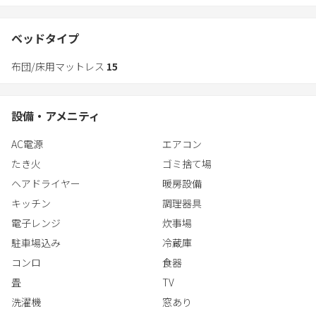
4,000坪の敷地内にある日本家屋。
100畳の大広間・和室2部屋・屋根裏部屋があり、大人数でも宿泊
できます。
ベッドタイプ
敷地内には、江戸時代後期からある樹齢300年以上の木があり､歴
布団/床用マットレス
15
史を感じることができます。
②響きの宿 別館
設備・アメニティ
気軽にアウトドアを楽しめる、木のぬくもり感じるコテージ。
4,000坪の敷地内で焚き火やBBQをしたり、アウトドアを満喫。
AC電源
エアコン
開放的なリビングルームは、明るい空間が広がり囲炉裏も楽しめ
たき火
ゴミ捨て場
ます。
2階には和室もあり、快適にお過ごしいただけます。
ヘアドライヤー
暖房設備
キッチン
調理器具
③響きの森
電子レンジ
炊事場
3,000㎡の広さはあなただけの空間。貸切のプライベートキャンプ
駐車場込み
冷蔵庫
場！
都心を離れ、大自然に囲まれ、ゆったりとした時間を過ごせま
コンロ
食器
す。
畳
TV
BBQをしたり、焚火をしながら語り合い至福の時間を満喫できる
洗濯機
窓あり
こと間違いなし。