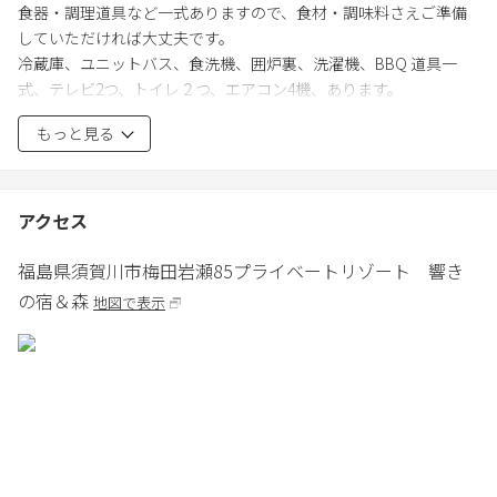
食器・調理道具など一式ありますので、食材・調味料さえご準備
していただければ大丈夫です。
冷蔵庫、ユニットバス、食洗機、囲炉裏、洗濯機、BBQ 道具一
式、テレビ2つ、トイレ２つ、エアコン4機、あります。
バスタオル、手拭い、歯ブラシ、ご準備致します。
もっと見る
《チェックイン・アウト》
チェックイン15：00〜／チェックアウト〜10：00
アクセス
※ご希望の時間帯への変更も可能です。別途費用がかかるため、
事前にご相談ください。
福島県
須賀川市
梅田岩瀬85
プライベートリゾート 響き
※チェックインの際は一旦、響きの宿の受付へお越しください。
の宿＆森
地図で表示
ご案内致します。
《注意事項》
手持ち花火のみで、爆竹・打ち上げ花火は禁止
※強風の場合は、花火は禁止といたします。
※少人数・団体・閑散期などの場合は割引可能な為、お見積り致
します。