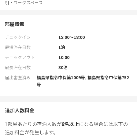
机・ワークスペース
部屋情報
チェックイン
15:00〜18:00
最短滞在日数
1
泊
チェックアウト
10:00
最長滞在日数
30
泊
届出審査済み
福島県指令中保第1009号, 福島県指令中保第752
号
追加人数料金
1部屋あたりの宿泊人数が
6
名以上
になる場合には以下の
追加料金が発生します。