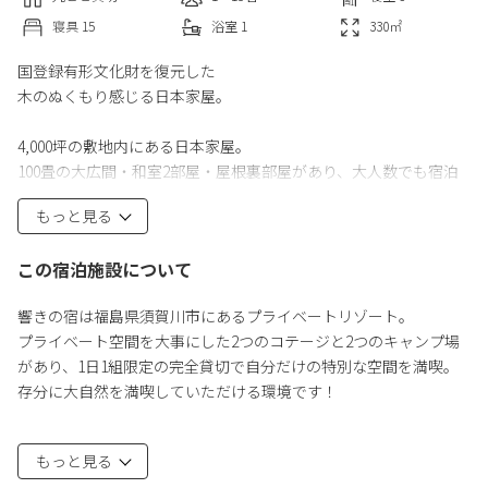
寝具
15
浴室
1
330
㎡
国登録有形文化財を復元した
木のぬくもり感じる日本家屋。
4,000坪の敷地内にある日本家屋。
100畳の大広間・和室2部屋・屋根裏部屋があり、大人数でも宿泊
できます。
もっと見る
敷地内には、江戸時代後期からある樹齢300年以上の木があり､歴
史を感じることができます。
この宿泊施設について
《料金》
響きの宿は福島県須賀川市にあるプライベートリゾート。
※料金≪10/1～4/31≫の期間は、暖房費として別途5,500円(税込)
プライベート空間を大事にした2つのコテージと2つのキャンプ場
（1施設一泊）が掛かります。基本宿泊料金に含まれています。
があり、1日1組限定の完全貸切で自分だけの特別な空間を満喫。
存分に大自然を満喫していただける環境です！
《ペット料金》※室内犬1匹ごとの料金です。
小型犬：3,300円
①響きの宿
中型犬：5,500円
もっと見る
国登録有形文化財を復元した木のぬくもり感じる日本家屋。
大型犬：7,700円