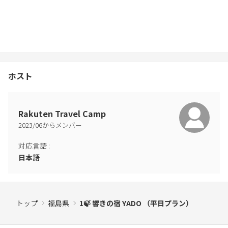
※団体割引・早割り・直前割等は時期に応じて金額等お見積りい
たしますので、お問い合わせの際にご相談ください。
※特別日（連休・GW・お盆中・年末年始）は料金が異なります。
ーーーーーーーーーーーーーーーーーーー
《レンタル》
ホスト
・BBQ道具セット 8,800円
（BBQコンロ、網（600×900mm）1枚、炭6kg、トング、軍手、
着火剤、マッチ）
Rakuten Travel Camp
※食材・調味料は各自お願いいたします。
2023
/
06
からメンバー
・サウナポンチョ 1,100円
対応言語
:
・サウナ短パン 770円
日本語
・サウナハット 550円
《販売》
・焚き火台のみ 2,200円
トップ
福島県
1🍃 響きの宿 YADO （平日プラン）
・薪 5束分相当 3,850円
・薪 10束分相当 5,500円