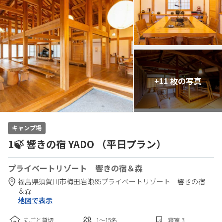
+11 枚の写真
キャンプ場
1🍃 響きの宿 YADO （平日プラン）
プライベートリゾート 響きの宿＆森
福島県
須賀川市
梅田岩瀬85
プライベートリゾート 響きの宿
＆森
地図で表示
丸ごと貸切
1〜15
名
寝室
3