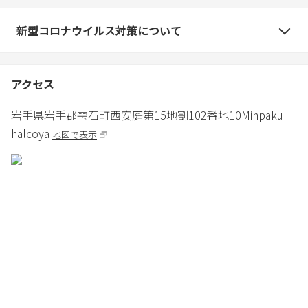
【焚き火セット貸し出し】
薪、火おこしセットがございます。
新型コロナウイルス対策について
焚き火コーナーにて焚き火可能です。¥1,100（6月〜12月限定）
薪１束 ¥500
アクセス
【ワンちゃん同伴料金】
ワンちゃんとご一緒に宿泊される場合
岩手県
岩手郡
雫石町西安庭第15地割102番地10
Minpaku
¥1,100
halcoya
地図で表示
ワンちゃん同伴2匹目以降お連れの場合 ¥550