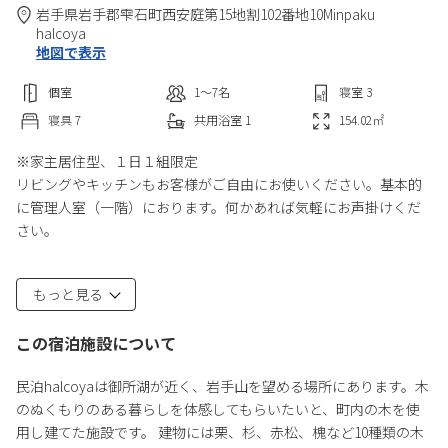
岩手県
岩手郡
雫石町西安庭第15地割102番地10
Minpaku
halcoya
地図で表示
個室
1〜7
名
寝室
3
寝具
7
共用
浴室
1
154.02
㎡
※家主居住型、１日１組限定
リビングやキッチンもお客様がご自由にお使いください。基本的
に管理人室（一階）におります。何かあれば気軽にお声掛けくだ
さい。
【お部屋】
もっと見る
・寝室 3部屋
・ベッド 7台
この宿泊施設について
・浴室 1部屋
・トイレ 3つ
民泊halcoyaは御所湖が近く、岩手山を望める場所にあります。​木
のぬくもりのある暮らしを体感してもらいたいと、町内の木を使
【サービス・設備】
用し建てた施設です。 建物には栗、杉、赤松、槐など10種類の木
・浴槽/机(テーブル)/椅子(ソファ)/テレビ/冷蔵庫/洗濯機/乾燥機/