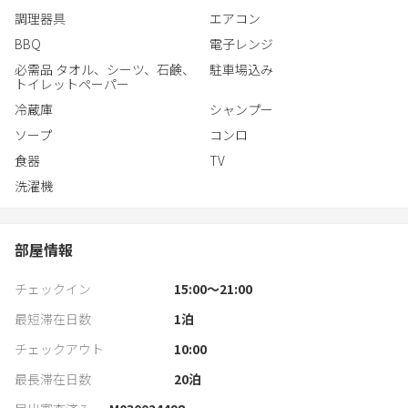
※ハブラシ、ボディスポンジ、カミソリは各100円で販売
調理器具
エアコン
BBQ
電子レンジ
必需品 タオル、シーツ、石鹸、
駐車場込み
トイレットペーパー
冷蔵庫
シャンプー
ソープ
コンロ
食器
TV
洗濯機
部屋情報
チェックイン
15:00〜21:00
最短滞在日数
1
泊
チェックアウト
10:00
最長滞在日数
20
泊