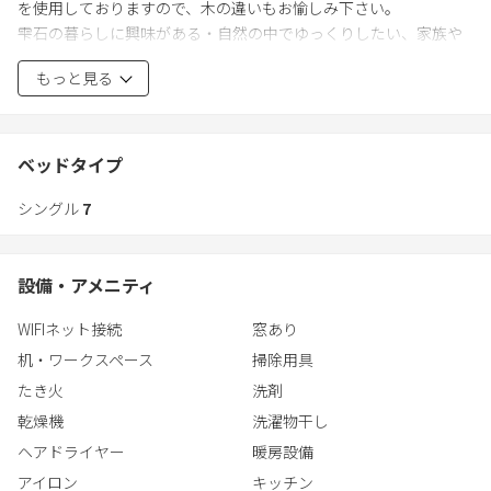
を使用しておりますので、木の違いもお愉しみ下さい。
電子オーブンレンジ/掃除機/炊飯器/ドライヤー/ベッド／布団/食
雫石の暮らしに興味がある・自然の中でゆっくりしたい、家族や
器/調理器具
友だちとの時間をいつもと違う空間で楽しみたいなど…そんな時
もっと見る
にどうぞいらして下さい。
・キッチン
※ 家主居住型です。家主が常駐しており、基本一階の管理人室に
ガスコンロ/電子レンジ/トースター/炊飯器/IH鍋セット（冬は卓上
おりますが、バスルーム／トイレ／キッチンなど共有スペースが
で鍋可能）/お客様専用冷蔵庫/お皿・お椀・グラス・箸等食器類/
ございますのでご了承ください。
ベッドタイプ
食洗機/調味料（お客様用の砂糖・塩・醤油）/コーヒーメーカー
※貸し出しをしていない間、猫がおります。お客様が滞在時は、
（お好みのコーヒー粉をご持参下さい）／電気ケトル
シングル
7
別室におります。アレルギーのお客様はご注意ください。
※ワンちゃんの宿泊​もお受けしております。（有料）ささやかで
ペット可（有料）/室内消毒済/室内換気可能/ファミリー/子供連
はありますが、ワンちゃんが遊べるドッグランもございます。ど
れ/無料駐車場/荷物預かり可能
設備・アメニティ
うぞご自由にお使い下さい。
※小学生未満はベットのご利用がない場合、人数に含みません。
【駐車場】
WIFIネット接続
窓あり
※ﾎｯﾄﾌﾟﾚｰﾄ等を利用したダイニングでの焼肉はご遠慮願います。
無料駐車場
机・ワークスペース
掃除用具
※リビングと1.2号室にエアコンがあります。3号室にはございませ
ん。
たき火
洗剤
【アメニティー】
フェイスタオル/シーツ/バスマット/石鹸／ハンドソープ/手指アル
乾燥機
洗濯物干し
コール消毒液/ボディソープ/シャンプー/リンス／コンディショナ
ヘアドライヤー
暖房設備
ー/洗濯洗剤/ハンガー
アイロン
キッチン