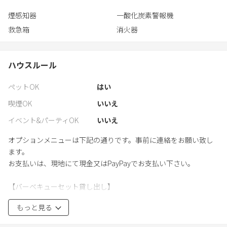
煙感知器
一酸化炭素警報機
救急箱
消火器
ハウスルール
ペットOK
はい
喫煙OK
いいえ
イベント&パーティOK
いいえ
オプションメニューは下記の通りです。事前に連絡をお願い致し
ます。
お支払いは、現地にて現金又はPayPayでお支払い下さい。
【バーベキューセット貸し出し】
焼き台，白炭2㎏，火おこしセット、トングがございます。
もっと見る
¥1,650（5月〜10月限定）