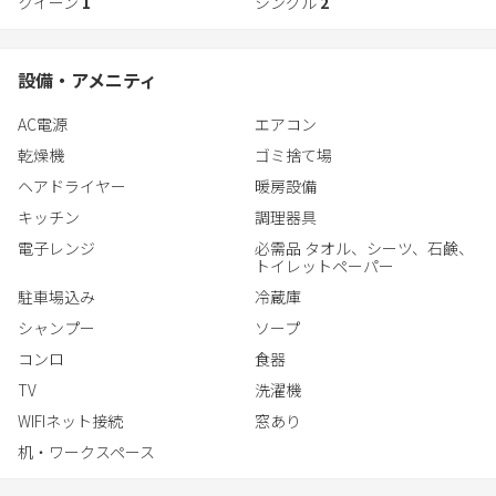
クイーン
1
シングル
2
・BBQコンロ 5,500円（炭不要・食材、調味料は持込となりま
す。）
・布団セット1組 3,300円
設備・アメニティ
・生ビール10リットル 8,800円
・アメニティセット1セット 1,100円
AC電源
エアコン
（内訳・バスタオル1枚・フェイスタオル1枚・ボディタオル1枚・
乾燥機
ゴミ捨て場
歯ブラシ1個・歯磨き粉＊2個に1個・フェアブラシ＊グループに1
個）
ヘアドライヤー
暖房設備
・サマーベッド1台 2,200円(バスタオル付)
キッチン
調理器具
となります。
電子レンジ
必需品 タオル、シーツ、石鹸、
追加ご注文の際はメールにてご連絡ください。
トイレットペーパー
駐車場込み
冷蔵庫
シャンプー
ソープ
コンロ
食器
TV
洗濯機
WIFIネット接続
窓あり
机・ワークスペース