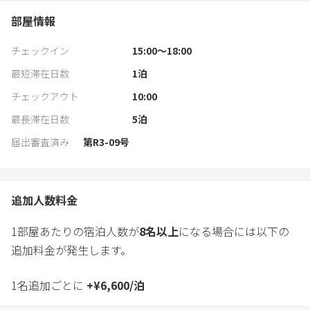
部屋情報
チェックイン
15:00〜18:00
最短滞在日数
1
泊
チェックアウト
10:00
最長滞在日数
5
泊
届出審査済み
第R3-09号
追加人数料金
1部屋あたりの宿泊人数が
8
名以上
になる場合には以下の
追加料金が発生します。
1名追加ごとに
+
¥
6,600
/
泊