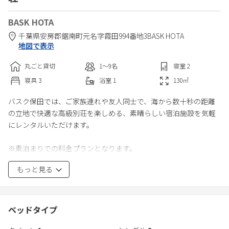
BASK HOTA
千葉県
安房郡
鋸南町元名字霞田994番地3
BASK HOTA
地図で表示
丸ごと貸切
1〜9
名
寝室
2
寝具
3
浴室
1
130
㎡
バスク保田では、ご家族連れや友人同士で、海から数十秒の距離
の立地で快適な高級別荘を楽しめる、素晴らしい宿泊施設を気軽
にレンタルいただけます。
※素泊まりでの料金プランとなります。
追加オプションをご希望される場合はご連絡をお願い致します。
もっと見る
※当施設はフロントレスとなっております。
追加オプション代金は事前振込のみとなります。
宜しくお願い致します。
※追加オプション
ベッドタイプ
・アーリーチェックイン（14時から）4,400円