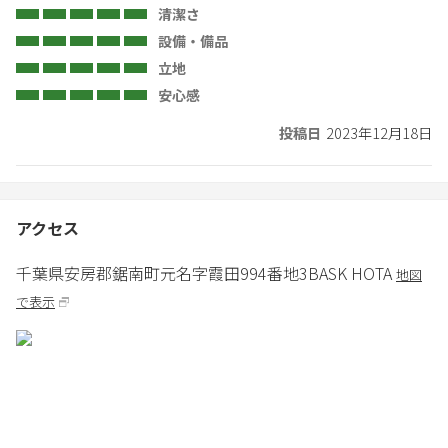
清潔さ
設備・備品
立地
安心感
投稿日
2023年12月18日
アクセス
千葉県
安房郡
鋸南町元名字霞田994番地3
BASK HOTA
地図
で表示