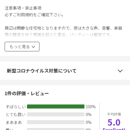
注意事項・禁止事項
必ずご利用規約をご確認下さい。
周辺は閑静な住宅地となりますので、夜は大きな声、音響、楽器
等の騒音を伴う常識を超えた宴会、パーティーは厳禁です。
海水浴後の水着、サンダル等のすすぎ洗いは、必ず屋外シャワー
もっと見る
で行ってから入室してください。
ルールを守っていただけない場合は即時退去していただくことが
あります。
（この場合利用料金の返金は致しません）
新型コロナウイルス対策について
外国籍のみのお客様は申し訳ありませんが当スタッフ外国語対応
が十分ではございません。日本語が話せる成人の方が同伴の上で
ご利用ください。
1
件の評価・レビュー
施設内は全室禁煙となります。
喫煙(電子タバコ含む)はご指定の灰皿をご用意しております指定場
すばらしい
100
%
所のみとなります。
とても良い
0
%
平均評価
施設内禁煙場合での喫煙の形跡および吸い殻が確認された場合は
5.0
修復にかかるクリーニング費用、交換にかかる費用(壁紙・カーテ
まあまあ
0
%
ン・寝具類・ソファー・クッション・ブランケット・エアコン
Excellent!
悪い
0
%