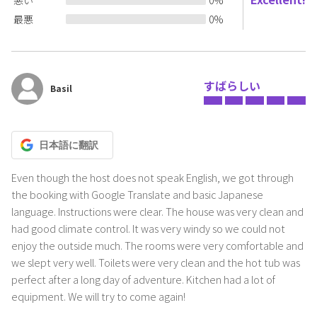
等)、修復に伴う施設の損害を請求させていただきます。
最悪
0
%
主な注意事項
・バスルーム、洗面台での水着等のすすぎ洗いは厳禁です。
・建物内での髪染めはしないでください。
すばらしい
Basil
・別荘を転貸(又貸し)を禁止
・ご予約人数以外の方の入室(時間の長短は考慮致しません)
・別荘内での火の使用
・指定場所以外での花火
日本語
に翻訳
・室内での喫煙
・未成年者のみでのご利用
Even though the host does not speak English, we got through 
・火器の使用
the booking with Google Translate and basic Japanese 
language. Instructions were clear. The house was very clean and 
had good climate control. It was very windy so we could not 
enjoy the outside much. The rooms were very comfortable and 
we slept very well. Toilets were very clean and the hot tub was 
perfect after a long day of adventure. Kitchen had a lot of 
equipment. We will try to come again!