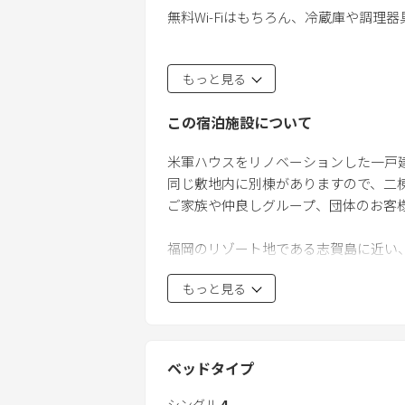
無料Wi-Fiはもちろん、冷蔵庫や調理
敷地内に、他にも一戸建てが1棟ありま
もっと見る
スポーツクラブの合宿や、会社の研修
この宿泊施設について
チェックイン時に、宿泊者名簿のご記
外国のお客様は、事前にメールにてパ
米軍ハウスをリノベーションした一戸建
同じ敷地内に別棟がありますので、二
ご家族や仲良しグループ、団体のお客
福岡のリゾート地である志賀島に近
もっと見る
西戸崎地区には、海ノ中道海浜公園やマ
志賀島には、玄界灘の綺麗な海、勝馬
また、九州一の繁華街である、博多、
ベッドタイプ
ＪＲ、西鉄バス、福岡市営渡船と交通
シングル
4