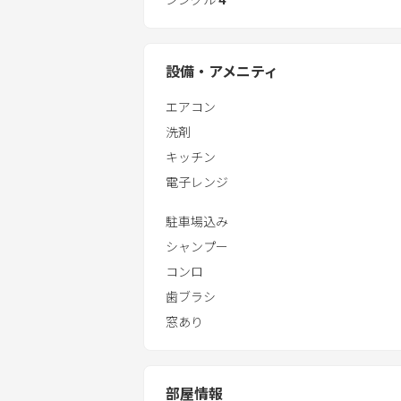
■近くにコンビニもあります。
ミニストップまで、350ｍ 徒歩４分
セブンイレブンまで、550m 徒歩７分
設備・アメニティ
たくさん遊んで、ゆっくり休んで、リ
エアコン
洗剤
キッチン
電子レンジ
駐車場込み
シャンプー
コンロ
歯ブラシ
窓あり
部屋情報