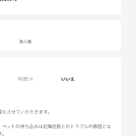
e
s
s
t
h
消火器
e
q
u
e
s
喫煙OK
いいえ
t
i
o
n
控えさせていただきます。
m
a
、ペットの持ち込みは近隣住民とのトラブルの原因とな
r
す。