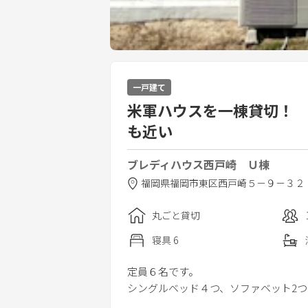
一戸建て
米軍ハウスを一棟貸切！
も近い
ブレディハウス西戸崎 Ｕ棟
福岡県
福岡市
東区西戸崎５－９－３２
丸ごと貸切
寝具
6
定員６名です。
シングルベッド４つ、ソファベット2