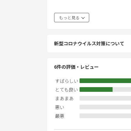
チェックイン時間は15:00から19:00
もっと見る
チェックアウトは10:00です。（レイ
チェックアウトの際、お部屋を確認さ
破損やひどい汚れがあった場合は、別
新型コロナウイルス対策について
館内は土足禁止です。
館内は禁煙です。
6
件の評価・レビュー
夜10時以降の大きな音は、近隣からの
すばらしい
冷蔵庫はご自由にお使いください。
食事の提供はありません。
とても良い
最低限の調理器具は用意されています
まあまあ
悪い
トイレにはトイレットペーパー以外の
最悪
ゴミは分別してください。
ゴミ袋は用意されています。