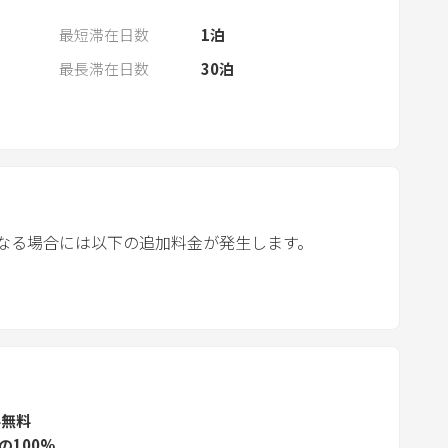
a
最短滞在日数
1
泊
n
d
最長滞在日数
30
泊
s
e
l
e
c
t
なる場合には以下の追加料金が発生します。
a
d
a
t
e
.
P
ル無料
r
の100%