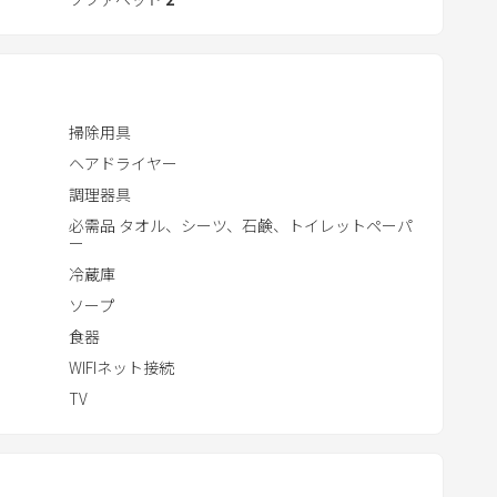
c
t
w
i
ゾート気分を満喫してください。
掃除用具
t
ヘアドライヤー
h
調理器具
t
h
必需品 タオル、シーツ、石鹸、トイレットペーパ
ー
e
冷蔵庫
c
ソープ
a
食器
l
WIFIネット接続
e
n
TV
d
a
r