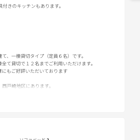
w
器具付きのキッチンもあります。
n
a
すので、2棟全て貸切で12名までご利用いただけます。
r
などに最適です。
r
o
入をお願い致します。
w
スポートのコピーの送付をお願い致します。
て、一棟貸切タイプ（定員６名）です。
k
棟全て貸切で１２名までご利用いただけます。
e
様にもご好評いただいております
y
t
い、西戸崎地区にあります。
o
i
リンワールドがあり
n
には天然温泉もあります。
t
e
天神地区へのにもアクセスが良く
r
機関も豊富です。
a
ソファベッド
2