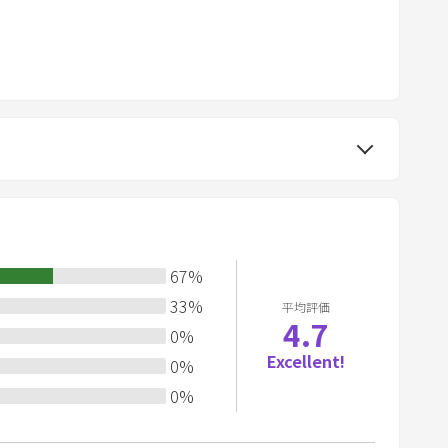
k
k
までです。
e
トチェックアウトは不可）
y
t
せていただきます。
o
途補修費・クリーニング代を請求させていただきます。
g
e
t
苦情につながりますので、ご遠慮ください。
t
h
67
%
e
33
%
平均評価
k
4.7
。
0
%
e
Excellent!
0
%
y
ものを流さないでください。
b
0
%
o
a