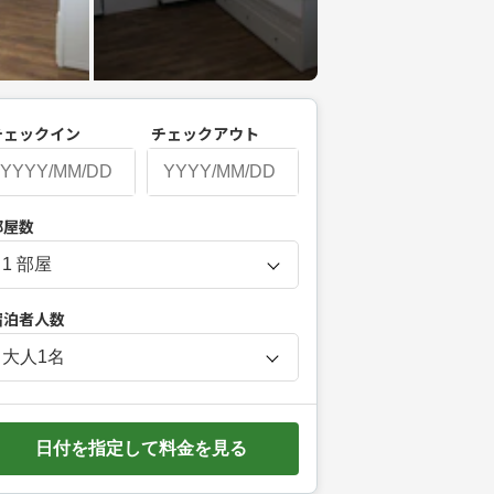
チェックイン
チェックアウト
P
部屋数
r
e
s
宿泊者人数
s
t
大人
1
名
h
e
d
日付を指定して料金を見る
o