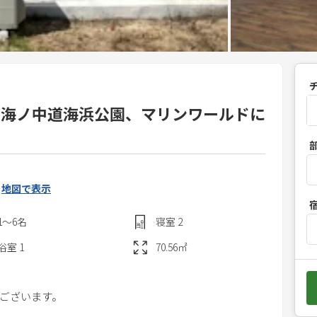
 海ノ中道海浜公園、マリンワールドに
P
r
e
s
地図で表示
s
1〜6
名
寝室
2
t
h
浴室
1
70.56
㎡
e
d
つございます。
o