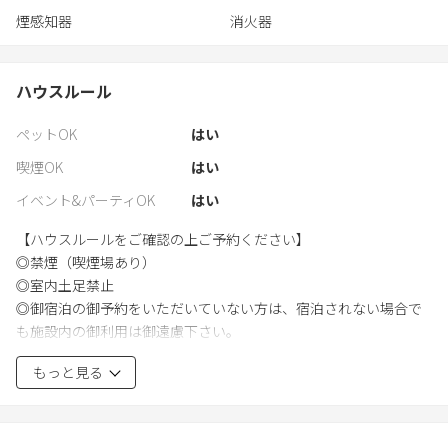
煙感知器
消火器
ハウスルール
ペットOK
はい
喫煙OK
はい
イベント&パーティOK
はい
【ハウスルールをご確認の上ご予約ください】
◎禁煙（喫煙場あり）
◎室内土足禁止
◎御宿泊の御予約をいただいていない方は、宿泊されない場合で
も施設内の御利用は御遠慮下さい。
◎幼児（2歳以下）のお子様は定員2名となります。サイトのシス
もっと見る
テム上、それ以上の人数が入力できますのでご確認お願いいたし
ます。
お子様（3歳以上）は添い寝される場合でも有料となります。ご予
約内容とご宿泊のお客様との差異がある場合は、当日差額をご請