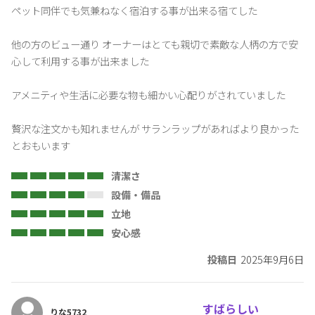
サイト施設情報には漏れ、誤りが掲載されている場合がございま
ペット同伴でも気兼ねなく宿泊する事が出来る宿てした

すのでご注意下さい。
他の方のビュー通り オーナーはとても親切で素敵な人柄の方で安
心して利用する事が出来ました

アメニティや生活に必要な物も細かい心配りがされていました

贅沢な注文かも知れませんが サランラップがあればより良かった
とおもいます
清潔さ
設備・備品
立地
安心感
投稿日
2025年9月6日
すばらしい
りな5732