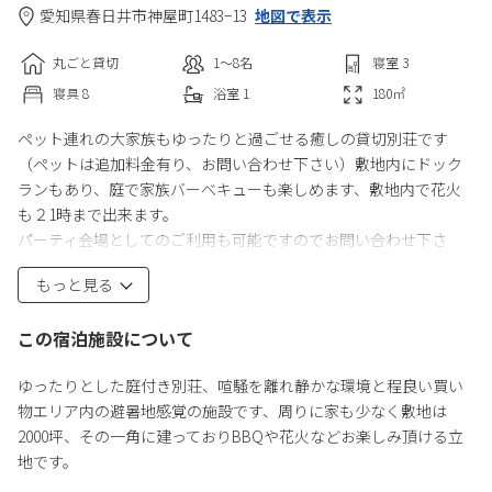
愛知県
春日井市
神屋町1483−13
地図で表示
丸ごと貸切
1〜8
名
寝室
3
寝具
8
浴室
1
180
㎡
ペット連れの大家族もゆったりと過ごせる癒しの貸切別荘です
（ペットは追加料金有り、お問い合わせ下さい）敷地内にドック
ランもあり、庭で家族バーべキューも楽しめます、敷地内で花火
も２1時まで出来ます。
パーティ会場としてのご利用も可能ですのでお問い合わせ下さ
い。
もっと見る
自動販売機も完備していますし、徒歩圏内にファミリーマットや
マクドナルドも有り、大手スーパーマーケットも10分圏内にあり
この宿泊施設について
ます、グルメマップや周辺施設の手作りマップを提供して居りま
す、参考にして下さい。
ゆったりとした庭付き別荘、喧騒を離れ静かな環境と程良い買い
森の中の木陰のサンテラスは夏は涼しく、冬は日当たりも良く暖
物エリア内の避暑地感覚の施設です、周りに家も少なく敷地は
かいです。
2000坪、その一角に建っておりBBQや花火などお楽しみ頂ける立
吹き抜けの建物で２階ロフトからリビングやキッチン・庭園のデ
地です。
ッキやサンテラスを眺められ、子供さん達は大喜びです、そこで