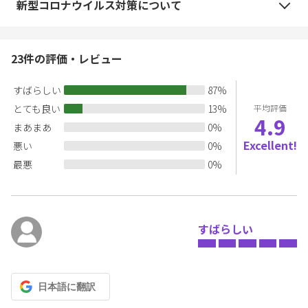
新型コロナウイルス対策について
求させていただきます。ご予約時にお間違えなきようご確認をお
願い致します。
23
件の評価・レビュー
◎ペット有料です。一頭一泊小型犬3,000円、中型犬4,000円です。
事前にお申し込み・お問い合わせ御確認ください。
すばらしい
87
%
◎室内ではマナーベルトの装着をお願い致します。
とても良い
13
%
平均評価
ペットは専用のゲージや寝床をご用意いただき就寝させてくだ
4.9
さい。
まあまあ
0
%
◎駐車場は2台無料でご利用いただけます。3台目からは1台1,000円
Excellent!
悪い
0
%
です。
最悪
0
%
◎BBQ道具は無料で貸し出ししております。食材・調味料・炭・
網等をご用意下さい。
炭・網・着火剤は当施設にてお求め頂けます。
21時終了での御利用をお願い致します。
すばらしい
◎近隣に住宅があります。騒音トラブルを避けるため大声での会
話、大音量で音楽をかけて騒いだりする行為はおやめ下さい。
◎21時以降はお静かに願います。
日本語
に翻訳
◎当施設の直接提携サイトはRakuten Oyadoです。経由での他の