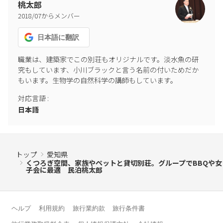
桃太郎
2018
/
07
からメンバー
日本語
に翻訳
職業は、建築家でこの別荘もオリジナルです。淡水魚の研
究もしています、小川ブラックと言う名前の付いためだか
もいます。生物学の自然科学の講師もしています。
対応言語
:
日本語
トップ
愛知県
くつろぎ空間、家族やペットと貸切別荘。グループでBBQや女
子会に最適 民泊桃太郎
ヘルプ
利用規約
旅行業約款
旅行条件書