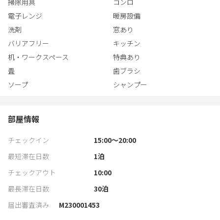
掃除用具
コンロ
電子レンジ
暖房設備
洗剤
窓あり
バリアフリー
キッチン
机・ワークスペース
特典あり
畳
歯ブラシ
ソープ
シャンプー
部屋情報
チェックイン
15:00〜20:00
最短滞在日数
1
泊
チェックアウト
10:00
最長滞在日数
30
泊
届出審査済み
M230001453