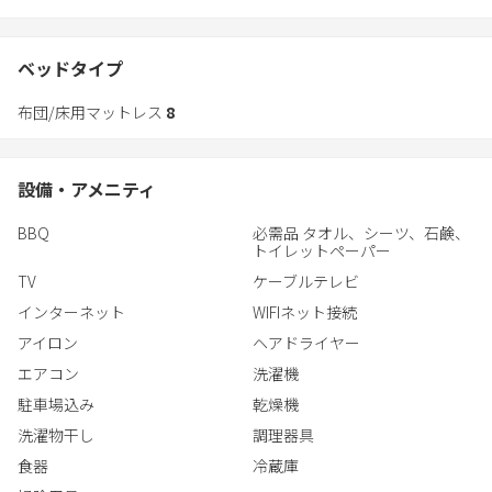
就寝も出来ます。
駐車場は複数台駐車出来ます（2台無料）
冷蔵庫に飲み物やアイスクリーム等無料で提供させて頂いて居り
ベッドタイプ
ます、ご利用下さい。
布団/床用マットレス
8
設備・アメニティ
BBQ
必需品 タオル、シーツ、石鹸、
トイレットペーパー
TV
ケーブルテレビ
インターネット
WIFIネット接続
アイロン
ヘアドライヤー
エアコン
洗濯機
駐車場込み
乾燥機
洗濯物干し
調理器具
食器
冷蔵庫