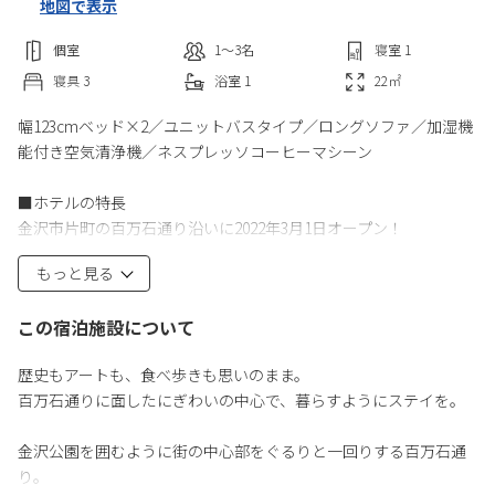
地図で表示
個室
1〜3
名
寝室
1
寝具
3
浴室
1
22
㎡
幅123cmベッド×2／ユニットバスタイプ／ロングソファ／加湿機
能付き空気清浄機／ネスプレッソコーヒーマシーン
■ホテルの特長
金沢市片町の百万石通り沿いに2022年3月1日オープン！
多くの飲食店やファッションビルが立ち並ぶ賑やかな繁華街・片
もっと見る
町エリアに立地し、ビジネス・観光に最適。
この宿泊施設について
■お部屋の特長
全室禁煙、加湿空気清浄機・ネスプレッソコーヒーマシン全室完
歴史もアートも、食べ歩きも思いのまま。
備。
百万石通りに面したにぎわいの中心で、暮らすようにステイを。
ベッドは現在国内ハイグレードのボックストップ仕様を採用、マ
ットレスのトップにボックストップを配置されたシーリー社製の
金沢公園を囲むように街の中心部をぐるりと一回りする百万石通
ベッドで理想的な寝心地を追求いたしました。
り。