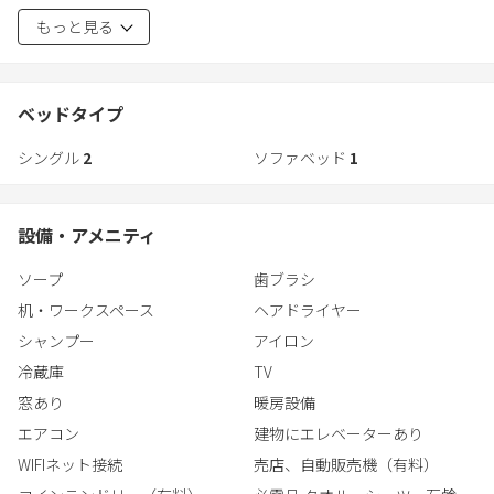
1周しても4㎞ほどのこの通りに面し、日本三名園のひとつ兼六園
もっと見る
も、
国内有数の人気ミュージアム金沢21世紀美術館も徒歩圏内に。
多くの飲食店やファッションビルが立ち並ぶ
にぎやかな繁華街・片町エリアのステイで金沢の街を楽しみ尽く
ベッドタイプ
して。
シングル
2
ソファベッド
1
【Guest Rooms客室】
木や石の素朴な質感、格子などの伝統的な意匠、墨で描かれた情
設備・アメニティ
趣に富んだ色調や模様。“雅”な街と重なるデザインに、“ロングソ
ファ”を配して、最新設備をプラス。くつろぎや居心地の良さを叶
ソープ
歯ブラシ
えた４タイプのお部屋をご用意しています。
机・ワークスペース
ヘアドライヤー
シャンプー
アイロン
冷蔵庫
TV
窓あり
暖房設備
エアコン
建物にエレベーターあり
WIFIネット接続
売店、自動販売機（有料）