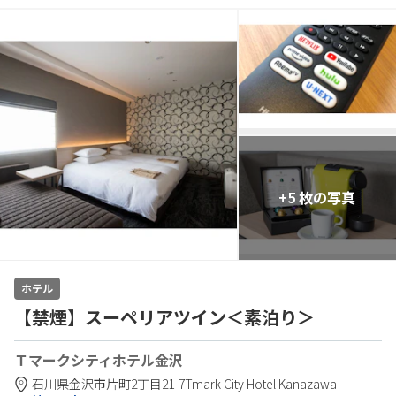
+5 枚の写真
ホテル
【禁煙】スーペリアツイン＜素泊り＞
Ｔマークシティホテル金沢
石川県
金沢市
片町2丁目21-7
Tmark City Hotel Kanazawa