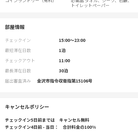
コインランドリー（有料）
必需品 タオル、シーツ、石鹸、
トイレットペーパー
部屋情報
チェックイン
15:00〜23:00
最短滞在日数
1
泊
チェックアウト
11:00
最長滞在日数
30
泊
届出審査済み
金沢市指令収衛指第15106号
キャンセルポリシー
チェックイン5日前
までは
キャンセル無料
チェックイン4日前 - 当日
合計料金の100%