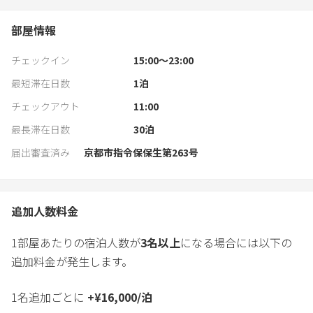
薄型テレビ
衣類用ラック
部屋情報
畳
モーニングコールサービス
チェックイン
15:00〜23:00
最短滞在日数
1
泊
禁煙 / 喫煙： 禁煙
チェックアウト
11:00
駐車場：
最長滞在日数
30
泊
駐車場なし。
届出審査済み
京都市指令保保生第263号
追加人数料金
1部屋あたりの宿泊人数が
3
名以上
になる場合には以下の
追加料金が発生します。
1名追加ごとに
+
¥
16,000
/
泊