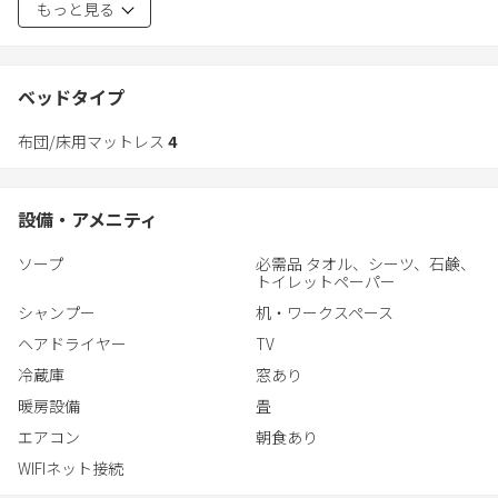
もっと見る
スリッパ
庭園、無料Wi-Fi回線、洋風のダイニングエリア、食料品のデリバ
ヘアドライヤー
リーサービスを利用できます。
追加トイレ
ベッドタイプ
十宜屋は畳敷きで、落ち着いた内装です。
眺望：
布団/床用マットレス
4
布団、シーティングエリア（モダンなラウンジチェア付）、衛星
ガーデンビュー
テレビ、冷蔵庫、電気ポット、モダンなトイレ、バスルーム（高
ハウスの設備：
野槙バスタブ付）が備わっています。
ユニット全体が1階に位置
設備・アメニティ
リネン
チェックインの際、外国から来られた方は事前の個人情報提出が
更衣室
ソープ
必需品 タオル、シーツ、石鹸、
必要です。
独立式
トイレットペーパー
エアコン
シャンプー
机・ワークスペース
暖房
ヘアドライヤー
TV
冷蔵庫
冷蔵庫
窓あり
電気ポット
トースター
暖房設備
畳
ダイニングテーブル
エアコン
朝食あり
デスク
WIFIネット接続
衛星チャンネル