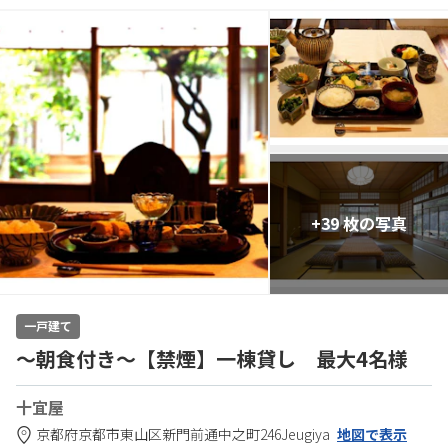
+39 枚の写真
一戸建て
～朝食付き～【禁煙】一棟貸し 最大4名様
十宜屋
京都府
京都市
東山区新門前通中之町246
Jeugiya
地図で表示