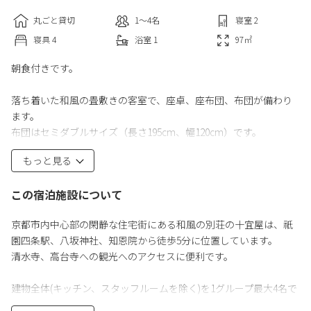
丸ごと貸切
1〜4
名
寝室
2
寝具
4
浴室
1
97
㎡
朝食付きです。
落ち着いた和風の畳敷きの客室で、座卓、座布団、布団が備わり
ます。
布団はセミダブルサイズ（長さ195cm、幅120cm）です。
もっと見る
建物全体を1グループ最大4名で借りることができます。
シーティングエリア（モダンなラウンジチェア付）、衛星テレ
この宿泊施設について
ビ、冷蔵庫、電気ポット、モダンなトイレ、バスルーム（木製の
バスタブ付）が備わっています。
京都市内中心部の閑静な住宅街にある和風の別荘の十宜屋は、祇
園四条駅、八坂神社、知恩院から徒歩5分に位置しています。
専用バスルームにある設備：
清水寺、高台寺への観光へのアクセスに便利です。
無料バスアメニティ
トイレ
建物全体(キッチン、スタッフルームを除く)を1グループ最大4名で
バスタブまたはシャワー
借りることができます。
タオル