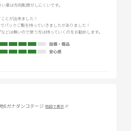
y
きい車は方向転換がしにくいです。

b


ことが出来ました！

o
でパックご飯を持っていきましたがありました！

a
プなどは無いので使う方は持っていくのをお勧めします。
r
d
設備・備品
s
安心感
h
o
r
t
c
u
t
地6
ガナダンコテージ
地図で表示
s
f
o