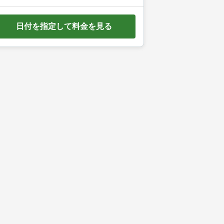
e
d
日付を指定して料金を見る
o
w
n
a
r
r
o
w
k
e
y
t
o
i
n