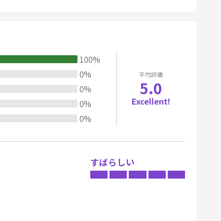
m
a
r
k
100
%
k
e
0
%
平均評価
5.0
y
0
%
t
Excellent!
0
%
o
0
%
g
e
t
すばらしい
t
h
e
k
e