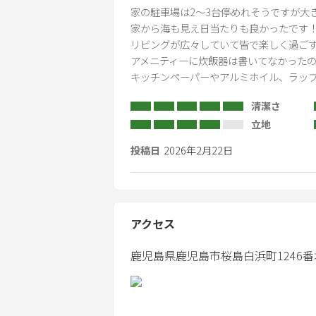
家の駐車場は2～3台停めれそうですが大
家から海も見え日当たりも良かったです！
リビングが広々していて皆で楽しく過ごす
アメニティーに炊飯器は書いてなかったの
キッチンペーパーやアルミホイル、ラッ
清潔さ
立地
投稿日
2026年2月22日
アクセス
鹿児島県
鹿児島市
桜島白浜町1246番