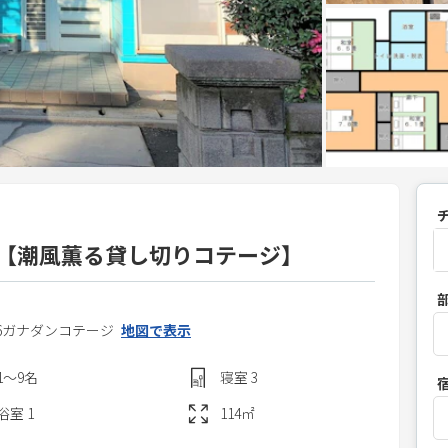
i完備【潮風薫る貸し切りコテージ】
P
r
6
ガナダンコテージ
地図で表示
e
s
1〜9
名
寝室
3
s
t
浴室
1
114
㎡
h