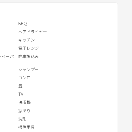
t
e
r
BBQ
a
ヘアドライヤー
c
キッチン
t
電子レンジ
w
トペーパ
駐車場込み
i
t
シャンプー
h
コンロ
t
畳
h
TV
e
洗濯機
c
a
窓あり
l
洗剤
e
掃除用具