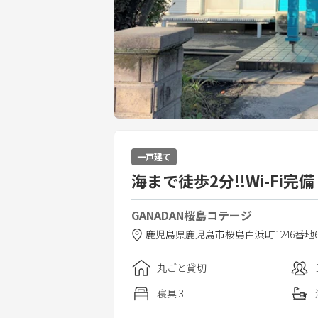
一戸建て
海まで徒歩2分!!Wi-F
GANADAN桜島コテージ
鹿児島県
鹿児島市
桜島白浜町1246番地
丸ごと貸切
寝具
3