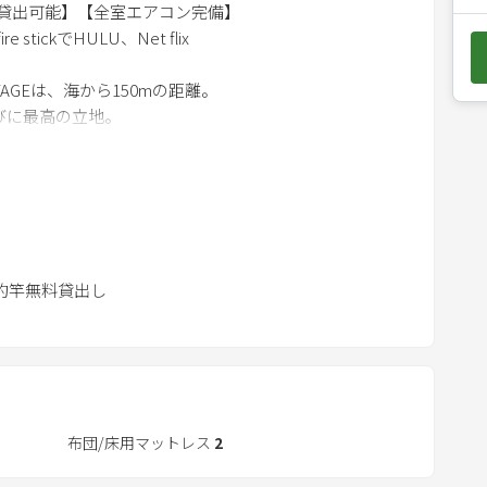
料貸出可能】【全室エアコン完備】
e
stickでHULU、Net flix
d
o
TAGEは、海から150mの距離。
w
びに最高の立地。
n
ャーには最適でご家族や友人と思い思いの遊びを楽しん
a
r
キュー。
r
きり戯れる充実空間。
o
ホッケーを準備。
w
。
ト、釣竿無料貸出し
N COTTAGEのコンセプトです。
k
e
ほどでカフェがありますが、
y
でご自分で食材を持ち込みされることをお勧めします。
t
o
i
布団/床用マットレス
2
n