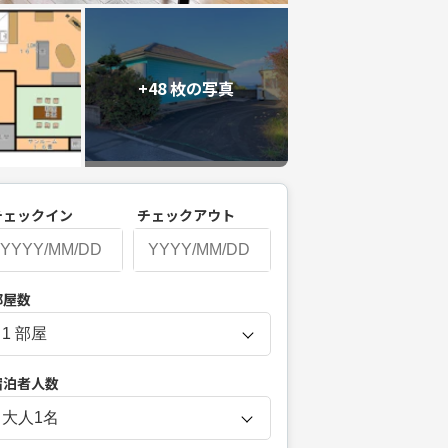
+48 枚の写真
チェックイン
チェックアウト
P
部屋数
r
e
s
宿泊者人数
s
t
大人
1
名
h