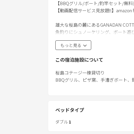
【BBQグリル/ボート/釣竿セット/無
【動画配信サービス見放題!!】amazon fire 
雄大な桜島の麓にあるGANADAN COT
魚釣りにシュノーケリング、ボート遊
錦江湾は、波も穏やかなため海のレジ
もっと見る
でください。
魚釣りで釣れた魚をコテージでバーベ
この宿泊施設について
仲間と楽しくワイワイ。自然と思いっ
また、室内にはビリヤードとテーブル
桜島コテージ一棟貸切り
大人も子供も飽きさせない嬉しい装備
BBQグリル、ピザ窯、手漕ぎボー
「遊ぶ、遊ぶ、とにかく遊ぶ」GANADA
※周辺に食事をとれる場所は徒歩2分
10：00-17：00までの営業ですの
ベッドタイプ
ダブル
1