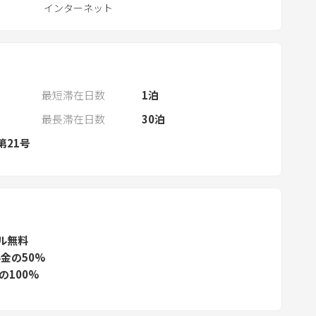
n
インターネット
d
a
r
a
n
最短滞在日数
1
泊
d
最長滞在日数
30
泊
s
第21号
e
l
e
c
t
ル無料
a
金の50%
d
の100%
a
t
e