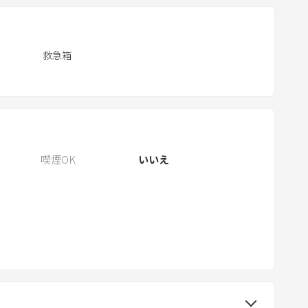
.
P
r
救急箱
e
s
s
t
h
喫煙OK
いいえ
e
q
u
e
s
t
i
o
n