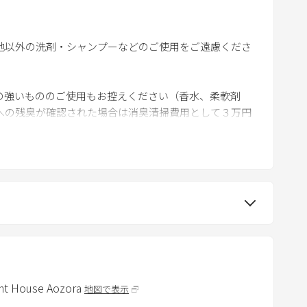
m
a
地以外の洗剤・シャンプーなどのご使用をご遠慮くださ
r
k
k
の強いもののご使用もお控えください（香水、柔軟剤
e
への残臭が確認された場合は消臭清掃費用として３万円
y
t
o
利用禁止。ボートのご利用には必ずライフジャケットの着
g
ずご確認ください。
e
t
ご持参下さいませ。また、万が一の故障は保証できかね
t
h
湖付近での行動やボート利用は避けてください。
e
k
nt House Aozora
地図で表示
e