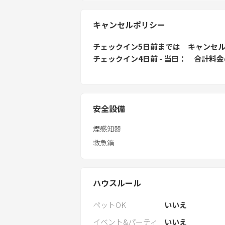
キャンセルポリシー
チェックイン5日前
までは
キャンセ
チェックイン4日前 - 当日
合計料金
安全設備
煙感知器
救急箱
ハウスルール
ペットOK
いいえ
イベント&パーティ
いいえ