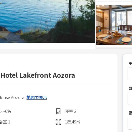
 Hotel Lakefront Aozora
P
r
 House Aozora
地図で表示
e
s
1〜6
名
寝室
2
s
t
浴室
1
185.49
㎡
h