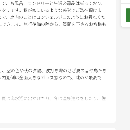
チン、お風呂、ランドリーと生活必需品は揃っており、
e
ッタリです。我が家にいるような感覚でご滞在頂けま
d
ので、島内のことはコンシェルジュのようにお尋ねくだ
o
しできます。旅行準備の際から、質問を下さるお客様も
w
n
a
クアウト翌日 午後17:00まで
r
かじめお伝えください）
r
o
く、空の色や秋の夕陽、波打ち際のさざ波の音や鳥たち
w
ラ内湖側は全面大きなガラス窓なので、眺めが最高で
ください
k
e
な板、スケール等調理器具
y
。夏は海水浴に出かけたり、冬は温泉巡りをしたり、佐
庫, 食洗器
t
ョンです。夏にはガーデン真上の天の川をお楽しみく
イフなどの食器類
o
ワー
i
n
はのんびり朝食をとったりと、自由で開放的な時間を過