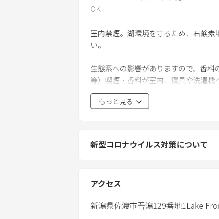
OK
室内禁煙。湖環境を守るため、石鹸素
い。
生態系への影響がありますので、香料
等）喫煙・香料が室内、寝具や洗濯機
申し受けます。
もっと見る
BBQグリルはウッドデッキ上でのご
用をお願い致します。また、天候は必
新型コロナウイルス対策について
プロジェクター用備品です。その他は
ます。
アクセス
天候不順の場合や飲酒した場合の加茂
新潟県
佐渡市
吾潟129番地1
Lake Fro
22時以降は静かにお願いします。