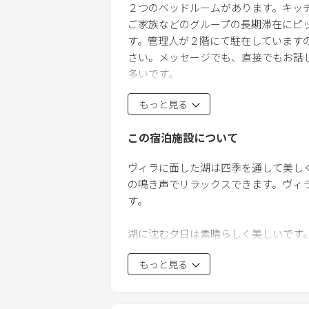
２つのベッドルームがあります。キッ
ご家族などのグループの長期滞在にピ
す。管理人が２階にて駐在しています
さい。メッセージでも、直接でもお話
多いです。
もっと見る
チェックイン当日 午前9:00~ チェッ
（チェックインとアウトの時間はあら
この宿泊施設について
フリーWiFi
ヴィラに面した湖は四季を通して美し
の鳴き声でリラックスできます。ヴィ
本やコミック・絵本はご自由にお読み
す。
鍋、フライパン、オーブン、包丁、ま
湖に沈む夕日は素晴らしく美しいです
電子レンジ、電気ケトル、冷蔵庫、冷凍
渡島を満喫するのにぴったりのロケーシ
ワイングラス、コーヒーメーカー、ナ
もっと見る
ださい。
洗濯乾燥機、洗濯洗剤、お風呂とシャ
庭ではBBQをしたり、早起きした朝に