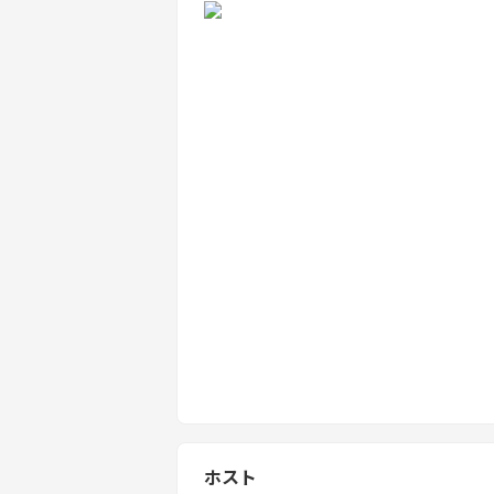
土足厳禁です。
楽器の演奏はご遠慮ください。
ホスト