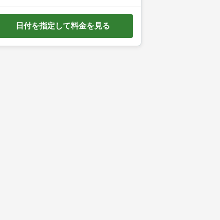
e
d
日付を指定して料金を見る
o
w
n
a
r
r
o
w
k
e
y
t
o
i
n