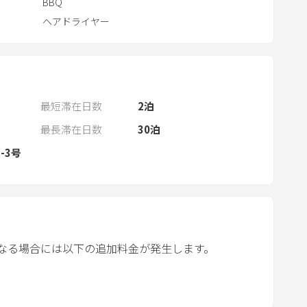
BBQ
n
d
ヘアドライヤー
a
r
a
n
最短滞在日数
2
泊
d
s
最長滞在日数
30
泊
e
-3号
l
e
c
t
a
なる場合には以下の追加料金が発生します。
d
a
t
e