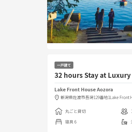
一戸建て
32 hours Stay at Luxury
Lake Front House Aozora
新潟県
佐渡市
吾潟129番地1
Lake Front
丸ごと貸切
寝具
6