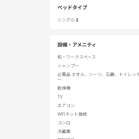
ごせます。
ベッドタイプ
室内には２つのベッドルームがあり
シングル
2
ており、ご家族などのグループの長期
頂けます。管理人が２階にて駐在して
ねください。
設備・アメニティ
机・ワークスペース
シャンプー
必需品 タオル、シーツ、石鹸、トイレッ
ー
乾燥機
TV
エアコン
WIFIネット接続
コンロ
冷蔵庫