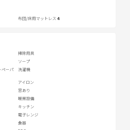
t
e
ます。キッチン、お風呂、ランドリーと生活必需品は揃っ
r
布団/床用マットレス
4
滞在にピッタリです。我が家にいるような感覚でご滞在
a
いますので、島内のことはコンシェルジュのようにお尋
c
t
w
掃除用具
i
ソープ
t
トペーパ
洗濯機
h
t
アイロン
h
窓あり
e
暖房設備
c
キッチン
a
電子レンジ
l
食器
e