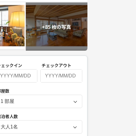
+85 枚の写真
チェックイン
チェックアウト
P
部屋数
r
e
s
宿泊者人数
s
t
大人
1
名
h