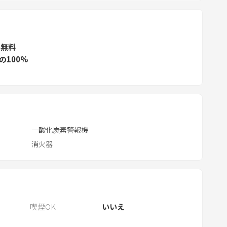
.
P
r
ル無料
e
の100%
s
s
t
h
e
一酸化炭素警報機
q
u
消火器
e
s
t
i
喫煙OK
いいえ
o
n