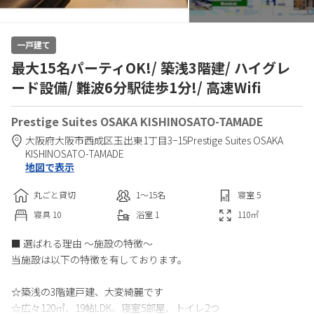
一戸建て
最大15名パーティOK!/ 築浅3階建/ ハイグレ
ード設備/ 難波6分駅徒歩1分!/ 高速Wifi
Prestige Suites OSAKA KISHINOSATO-TAMADE
大阪府
大阪市
西成区玉出東1丁目3−15
Prestige Suites OSAKA
KISHINOSATO-TAMADE
地図で表示
丸ごと貸切
1〜15
名
寝室
5
寝具
10
浴室
1
110
㎡
■ 選ばれる理由 ～施設の特徴～
当施設は以下の特徴を有しております。
☆築浅の3階建戸建、大変綺麗です
☆広々120㎡、19帖LDK、寝室5部屋、トイレ2つ