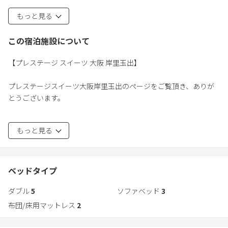
リビングにソファベッドはなく団らん専用スペースとしている
もっと見る
点が、他の多くの施設とは異なります
☆３口コンロの広々キッチン、後片付けは食洗器にお任せ
この宿泊施設について
☆66インチ大画面TV（ネット番組視聴可）
☆ドラム式洗濯乾燥機、空気清浄機、他必要設備完備
【プレステージ スイーツ 大阪 岸里玉出】
☆最大2Gの国内最速光回線
☆テレワーク用デスク＆チェア
プレステージスイーツ大阪岸里玉出のページをご覧頂き、ありが
☆1階にバス・トイレと和洋寝室、シニアの方にも安心
とうございます。
☆関西空港と難波を結ぶ南海線上に立地、難波まで直通6分
☆最寄駅徒歩1分!
お陰様でこれまで多くの、複数世代のご家族様、大人数のご友人
☆最寄ICから車で5分!（市内の渋滞を回避できます）
もっと見る
連れ、小規模サークル、などにてご利用頂き、大阪でもトップレ
☆閑静な住宅街に立地
ベルの99.6％の満足度評価を頂きました。厚く御礼申し上げます。
☆大型スーパー徒歩1分!
☆銭湯徒歩3分
当施設は、快適な滞在のために必要な設備や条件を高いレベルで
ベッドタイプ
☆屋上で喫煙可
満たしております。ここまで条件の揃った施設は非常に稀だと自
☆完全貸切
ダブル
5
ソファベッド
3
負しております。（詳しくは下記をご覧ください）
布団/床用マットレス
2
■ 抜群のアクセス
敷地内に駐車場はございませんが、徒歩1分の近隣コインパーキン
関西空港と難波を結ぶ南海本線の岸里玉出駅から徒歩1分で、大き
グをご利用時は、その24時間の駐車代を泊数分、お支払い致しま