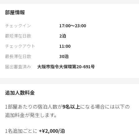
部屋情報
チェックイン
17:00〜23:00
最短滞在日数
2
泊
チェックアウト
11:00
最長滞在日数
30
泊
届出審査済み
大阪市指令大保環第20-691号
追加人数料金
1部屋あたりの宿泊人数が
9
名以上
になる場合には以下の
追加料金が発生します。
1名追加ごとに
+
¥
2,000
/
泊