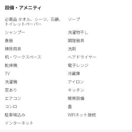
な荷物を運ぶ煩わしさはございません。
す。
設備・アメニティ
大阪の中心の難波へは2路線（南海本線、南海高野線）で直通6
分、南海線で3分の新今宮からは、USJなど大阪の主要な観光地へ
必需品 タオル、シーツ、石鹸、
ソープ
当施設での滞在が、素敵な思い出になるお手伝いをさせて頂きま
素早くアクセス可能です。
トイレットペーパー
す。
シャンプー
洗濯物干し
皆様のお越しを、心よりお待ちしております。
食器
調理器具
掃除用具
洗剤
机・ワークスペース
ヘアドライヤー
乾燥機
電子レンジ
TV
冷蔵庫
洗濯機
アイロン
窓あり
キッチン
エアコン
暖房設備
コンロ
畳
駐車場込み
WIFIネット接続
インターネット