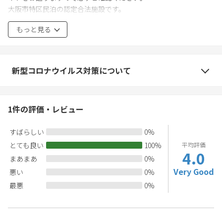
大阪市特区民泊の認定合法施設です。
ペットを連れての滞在はお断りしております。発覚次第、ご退室
もっと見る
頂きます。
新型コロナウイルス対策について
1
件の評価・レビュー
すばらしい
0
%
とても良い
100
%
平均評価
4.0
まあまあ
0
%
Very Good
悪い
0
%
最悪
0
%