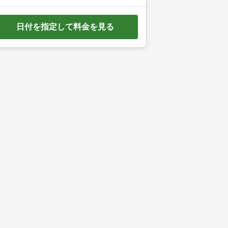
e
d
日付を指定して料金を見る
o
w
n
a
r
r
o
w
k
e
y
t
o
i
n