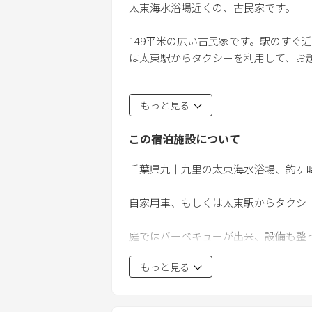
太東海水浴場近くの、古民家です。
149平米の広い古民家です。駅のすぐ
は太東駅からタクシーを利用して、お
こちらの物件には、広いお庭がついて
もっと見る
の宿泊にもおすすめです。
この宿泊施設について
また、ペットのご宿泊も可能です。
(1匹につき4400円現地にて、現金で
千葉県九十九里の太東海水浴場、釣ヶ崎
部屋にはﾍｱﾄﾞﾗｲﾔｰ､電子ﾚﾝｼﾞ､冷
自家用車、もしくは太東駅からタクシー
ご家族やご友人と自炊を楽しむ事もで
庭ではバーベキューが出来、設備も
シングルサイズ敷布団を8つ用意して
お庭も広い物件ですので、ペット同伴
もっと見る
夏期間は１０名まで宿泊出来ますが夏
洗濯機を用意しておりますので、海で
ご注意下さい。
電子ﾚﾝｼﾞ､冷蔵庫､ﾄﾞﾗｲﾔｰ､調理器具