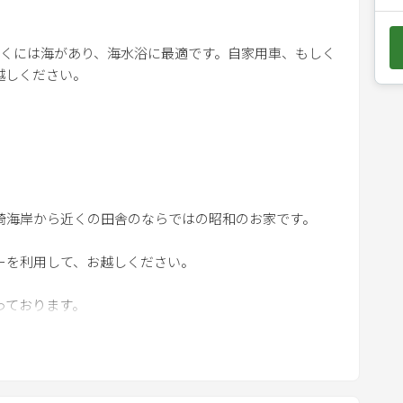
e
d
近くには海があり、海水浴に最適です。自家用車、もしく
o
越しください。
w
n
おり、バーベキュー設備も整っていますので、大人数で
a
r
r
o
の徴収を致します。事前に申告願います。)
海岸から近くの田舎のならではの昭和のお家です。
w
蔵庫とｷｯﾁﾝ用品などご用意しております｡外食だけではなく､
k
を利用して、お越しください。
きます｡
e
y
整っております。
おりますので、８人まで泊まることができます｡
t
での宿泊も可能です。
o
以外は８名になりますので
濡れた衣類もいつでも洗濯が可能です｡
i
(鍋､ﾌﾗｲﾊﾟﾝ､お皿)､などの生活用品を用意しております｡
n