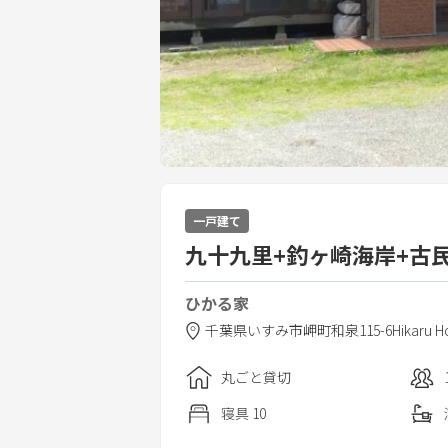
一戸建て
九十九里+釣ヶ崎海岸+古民
ひかる家
千葉県
いすみ市
岬町和泉115-6
Hikaru H
丸ごと貸切
寝具
10