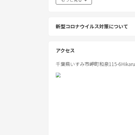
〇施設利用について
室内は禁煙ですが、庭で喫煙できます
円を頂戴頂きます。
部屋にあるものは持ち帰らないでくだ
新型コロナウイルス対策について
客室はキレイに使ってください。
家の中では靴を脱いでください。
宿泊者以外は部屋に入れないでくださ
アクセス
布団を酷く汚してしまった場合、クリ
します。
千葉県
いすみ市
岬町和泉115-6
Hikar
使った食器は洗ってください。
〇バーベキューについて
20時以降のBBQとたき火は花火等は
す等、迷惑行為は禁止です。
お客様の方で、食材・紙皿、紙コップ
い。※備品の塩胡椒、油、多少の調理
さい。軍手、火ばさみはございます。 
虫よけなどの対策をご自身でして頂け