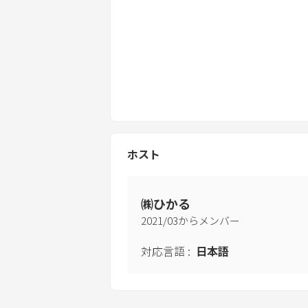
〇ゴミについて
トイレットペーパーは、便器の中に捨
トイレットペーパー以外のものを流さ
ゴミの分別にご協力ください。
ペットボトルのラベルとキャップは燃
本体は軽くゆすいで潰してからキッチ
空の缶と瓶も軽くゆすいでキッチンに
〇ペットについて
ホスト
1匹につき4400円現地にて、現金で
ペットは（ケージ持参）です。
ワンちゃんは室内では持参したケージ
㈱ひかる
ワンちゃんを絶対に布団で寝かせない
2021
/
03
からメンバー
ワンちゃんが布団を汚した際はクリーニ
す。
対応言語
:
日本語
〇その他
施設ご使用中、ご宿泊中に、お客様の
かった場合は、お客様の加入いただい