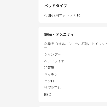
近くには、太東海水浴場や鴨川シーワール
予約が確立された後に用意したﾊｳｽｶﾞ
ベッドタイプ
夏には絶好の宿泊施設です。
せてありますので､ご旅行に不安を持って
布団/床用マットレス
10
※土日、祝日などにご予約等のお問い合
必ずお返事は致します。誠に申し訳ご
認などの
設備・アメニティ
ハウスルールのメールをお送りしてお
3日前までに来なかった場合、予約が
必需品 タオル、シーツ、石鹸、トイレッ
ー
Vacation STAYの方で、ご確認をお
シャンプー
ヘアドライヤー
冷蔵庫
キッチン
コンロ
洗濯物干し
BBQ