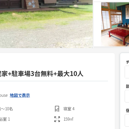
家+駐車場3台無料+最大10人
P
r
ouse
地図で表示
e
s
1〜10
名
寝室
4
s
t
浴室
1
159
㎡
h