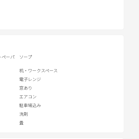
t
ド、養老渓谷、御宿海岸もございます。
ｲﾄﾞを必ずお送りいたします｡道順や電気製品の案内も載
e
る方にも安心のｻﾎﾟｰﾄを提供致します｡
r
わせ頂いた場合、返事が遅くなる場合がございます。
a
ざいません。予約が確定しましたらこちらから事前に承
c
t
ります。
w
取れてない場合があります。
トペーパ
ソープ
i
願いします。
t
机・ワークスペース
h
電子レンジ
t
窓あり
h
エアコン
e
駐車場込み
c
洗剤
a
畳
l
e