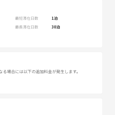
n
d
a
最短滞在日数
1
泊
r
最長滞在日数
30
泊
a
n
d
s
e
l
e
なる場合には以下の追加料金が発生します。
c
t
a
d
a
t
e