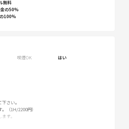
ル無料
.
金の50%
P
の100%
r
e
s
s
t
喫煙OK
はい
h
e
q
u
e
s
て下さい。
t
（1H/2200円）
i
します。
o
n