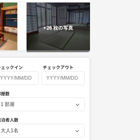
+26 枚の写真
チェックイン
チェックアウト
P
部屋数
r
e
s
宿泊者人数
s
t
大人
1
名
h