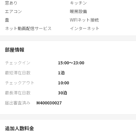
窓あり
キッチン
エアコン
暖房設備
畳
WIFIネット接続
ネット動画配信サービス
インターネット
部屋情報
チェックイン
15:00〜23:00
最短滞在日数
1
泊
チェックアウト
10:00
最長滞在日数
30
泊
届出審査済み
M400030027
追加人数料金