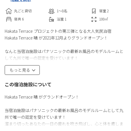
丸ごと貸切
1〜8
名
寝室
2
寝具
6
浴室
1
100
㎡
Hakata Terrace プロジェクトの第三弾となる大人気民泊宿
Hakata Terrace 晴 が2021年12月よりグランドオープン！
なんと当宿泊施設はパナソニックの最新お風呂のモデルルームと
して九州で唯一の認定を受けています！
溜まり切ったあなたの一日の疲れを吹き飛ばし、心と体を癒しま
もっと見る
す。
この宿泊施設について
曇りのない「晴」やかで、快適な空間をお楽しみいただけるよう
Hakata Terrace 晴 がグランドオープン！
にと願い訪れずお客様一人一人に味わって頂けたらと思います。
当宿泊施設はパナソニックの最新お風呂のモデルルームとして九
また、お風呂は最新型の浴槽を導入しております。その日溜めた
州で唯一の認定を受けています！
疲れを体の芯まで取り除くことができるこの最新型の浴槽を是非
溜まり切ったあなたの一日の疲れを吹き飛ばし、心と体を癒しま
体験してみてください。
す。