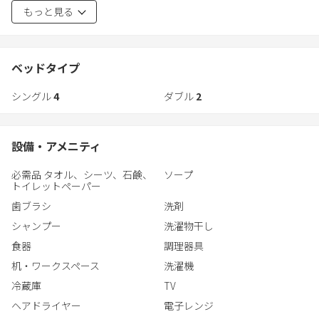
もっと見る
ポップインアラジンで好きな映画、ドラマ、YouTubeを存分にお
曇りのない「晴」やかで、快適な空間をお楽しみいただけるよう
楽しむことができます！
にと願い訪れずお客様一人一人に味わって頂けたらと思います。
ベッドタイプ
ポップインアラジンで好きな映画、ドラマ、YouTubeを存分にお
※こちらの宿泊施設は固定インターネットが設置されており
シングル
4
ダブル
2
楽しむことができます！
ポケットwi-fiではありません。
※バスタオル、フェイスタオル、歯ブラシ、シャンプー等はご用
●本宿泊施設の短所
意しており
設備・アメニティ
※こちらの宿泊施設は固定インターネットが設置されておりポケ
ますが、パジャマはご持参くださいませ。
ットwi-fiではありません。
※駐車場はお近くの商業施設(パピヨンガーデン)の有料駐車場をご
必需品 タオル、シーツ、石鹸、
ソープ
※パジャマはご持参くださいませ。
利用くださ
トイレットペーパー
※駐車場はございません。→徒歩1分圏内にコインパーキングがご
いませ。
歯ブラシ
洗剤
ざいます。
※和室にお布団もご用意しております。
シャンプー
洗濯物干し
※博多駅や博多旧市街地などの観光地が徒歩圏内で、スーパーも
近所にあり便利です。→駅から宿泊施設は多少距離があります
食器
調理器具
（祇園駅から徒歩10分）
机・ワークスペース
洗濯機
冷蔵庫
TV
ヘアドライヤー
電子レンジ