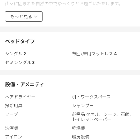
山々に囲まれた自然の中でゆっくりとお過ごいただけます。
冬は志賀高原をはじめ、スキー場が1時間圏内に沢山あるので、ス
もっと見る
キー、スノーボード三昧できます。
ベッドタイプ
シングル
2
布団/床用マットレス
4
セミシングル
3
設備・アメニティ
ヘアドライヤー
机・ワークスペース
掃除用具
シャンプー
ソープ
必需品 タオル、シーツ、石鹸、
トイレットペーパー
洗濯機
乾燥機
アイロン
暖房設備