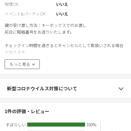
喫煙OK
いいえ
イベント&パーティOK
いいえ
鍵の受け渡し方法：キーボックスでのお渡し
前日に暗唱番号をお送りいたします。
チェックイン時間を過ぎるとキャンセルとして取扱いされる場合
があります。
遅れる場合は必ず宿泊施設に連絡してください。
もっと見る
外のウッドデッキ（BBQ)は21時までの使用でお願いします。
夜はウッドデッキの電気を消して下さい
新型コロナウイルス対策について
1
件の評価・レビュー
すばらしい
100
%