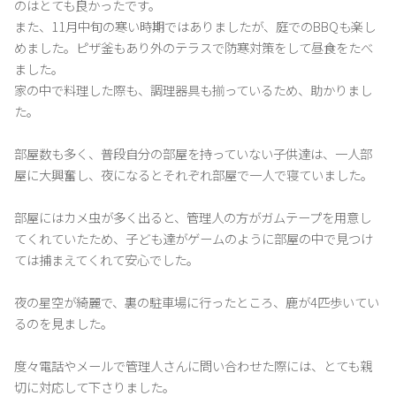
のはとても良かったです。

また、11月中旬の寒い時期ではありましたが、庭でのBBQも楽し
めました。ピザ釜もあり外のテラスで防寒対策をして昼食をたべ
ました。

家の中で料理した際も、調理器具も揃っているため、助かりまし
た。

部屋数も多く、普段自分の部屋を持っていない子供達は、一人部
屋に大興奮し、夜になるとそれぞれ部屋で一人で寝ていました。

部屋にはカメ虫が多く出ると、管理人の方がガムテープを用意し
てくれていたため、子ども達がゲームのように部屋の中で見つけ
ては捕まえてくれて安心でした。

夜の星空が綺麗で、裏の駐車場に行ったところ、鹿が4匹歩いてい
るのを見ました。

度々電話やメールで管理人さんに問い合わせた際には、とても親
切に対応して下さりました。
