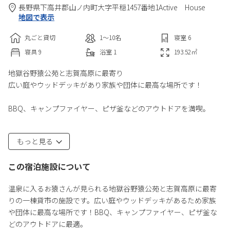
長野県
下高井郡
山ノ内町大字平穏1457番地1
Active House
地図で表示
丸ごと貸切
1〜10
名
寝室
6
寝具
9
浴室
1
193.52
㎡
地獄谷野猿公苑と志賀高原に最寄り
広い庭やウッドデッキがあり家族や団体に最高な場所です！
BBQ、キャンプファイヤー、ピザ釜などのアウトドアを満喫。
一階は和室２部屋、リビング、ダイニング、キッチン、お風呂、
もっと見る
トイレ、
洗濯室、乾燥室。２階はトイレと洋室４部屋。
この宿泊施設について
駐車場スペース４台。スノーモンキーバス停から徒歩2分。
温泉に入るお猿さんが見られる地獄谷野猿公苑と志賀高原に最寄
長野電鉄湯田中駅から車で5分。北陸新幹線飯山駅から車で25分。
りの一棟貸市の施設です。広い庭やウッドデッキがあるため家族
北陸新幹線長野駅から車で45分。
や団体に最高な場所です！BBQ、キャンプファイヤー、ピザ釜な
どのアウトドアに最適。